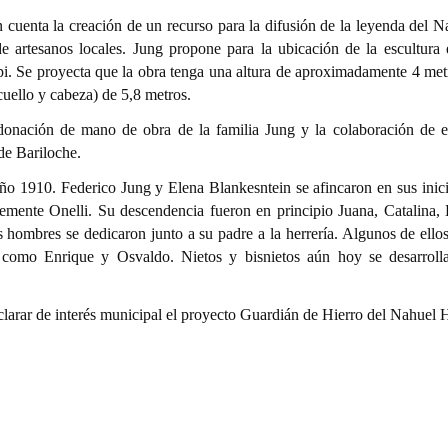
 cuenta la creación de un recurso para la difusión de la leyenda del Na
de artesanos locales. Jung propone para la ubicación de la escultura 
pi. Se proyecta que la obra tenga una altura de aproximadamente 4 met
cuello y cabeza) de 5,8 metros.
 donación de mano de obra de la familia Jung y la colaboración de 
de Bariloche.
 año 1910. Federico Jung y Elena Blankesntein se afincaron en sus inici
emente Onelli. Su descendencia fueron en principio Juana, Catalina, 
s hombres se dedicaron junto a su padre a la herrería. Algunos de ello
 como Enrique y Osvaldo. Nietos y bisnietos aún hoy se desarroll
clarar de interés municipal el proyecto Guardián de Hierro del Nahuel 