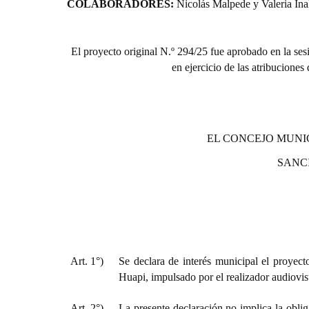
COLABORADORES:
Nicolás Malpede y Valeria Inal
El proyecto or
iginal N.º 294/25 fue aprobado en la ses
en ejercicio de las atribuciones
EL CONCEJO MUNI
SANC
Art. 1°)
Se declara de interés municipal el proyec
Huapi, impulsado por el realizador audiovis
Art. 2°)
La presente declaración no implica la oblig