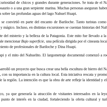
uriosidad de chicos y grandes durante generaciones. Se trata de el Na
osaurio o a una gran serpiente marina. Muchas personas aseguran haberl
a sobre las profundas aguas del lago Nahuel Huapi.
e convirtió en parte del encanto de Bariloche. Tanto turistas como
 y mágico. Incluso, en distintas excursiones se cuentan historias del Nah
e del misterio y la belleza de la Patagonia. Este mito fue llevado a la
vale mencionar
Bajo superficie
, una película dirigida por el cineasta loc
iento de profesionales de Bariloche y Dina Huapi.
api y el mito del Nahuelito. El largometraje documental comenzó a ro
arrolló un proyecto que busca crear una bella escultura de hierro del N
 con su importancia en la cultura local. Esta iniciativa rescata y prom
 la región. La intención es que la obra de arte refleje la identidad y el
co, ya que generaría la atracción de visitantes interesados en la ley
unto de interés en la ciudad, fortaleciendo la oferta cultural y turí