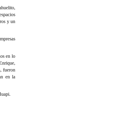
huelito,
espacios
ros y un
empresas
os en lo
Enrique,
s, fueron
an en la
Huapi.