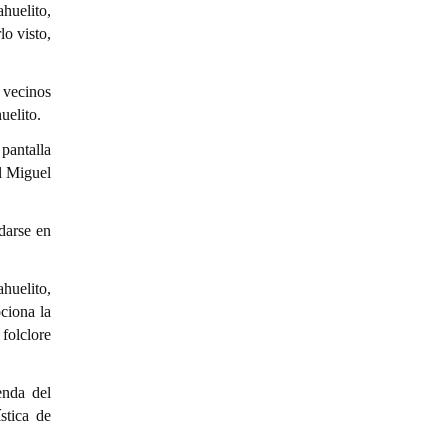
huelito,
o visto,
 vecinos
uelito.
 pantalla
al Miguel
darse en
ahuelito,
ociona la
 folclore
enda del
stica de