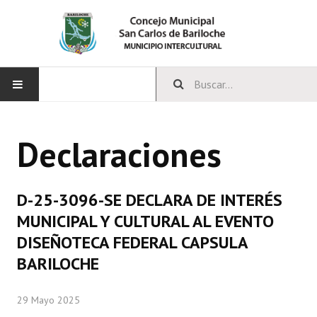
INICIO
Declaraciones
CONCEJO
Bloques Políticos
D-25-3096-SE DECLARA DE INTERÉS
Integrantes del Concejo
MUNICIPAL Y CULTURAL AL EVENTO
DISEÑOTECA FEDERAL CAPSULA
Comisiones Permanentes
BARILOCHE
Comisiones Especiales
29 Mayo 2025
Concejales Mandato Cumplido