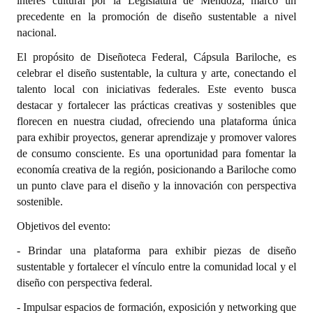
interés cultural por la Legislatura de Mendoza, marcó un
INSTITUCIONAL
precedente en la promoción de diseño sustentable a nivel
nacional.
Antiguos Pobladores
El propósito de
Diseñoteca Federal, Cápsula Bariloche
, es
Noticias Destacadas
celebrar el diseño sustentable, la cultura y arte, conectando el
talento local con iniciativas federales. Este evento busca
Registros y Distinciones
destacar y fortalecer las prácticas creativas y sostenibles que
florecen en nuestra ciudad, ofreciendo una plataforma única
Datos Históricos
para exhibir proyectos, generar aprendizaje y promover valores
de consumo consciente.
Es una oportunidad para fomentar la
Premio al Mérito - Registro
economía creativa de la región, posicionando a Bariloche como
Audiencias Públicas - Registro
un punto clave para el diseño y la innovación con perspectiva
sostenible.
Mujeres que Dejaron Huellas - Registro
Objetivos del evento:
Periodistas Decanos - Registro
- Brindar una plataforma para exhibir piezas de diseño
sustentable y fortalecer el vínculo entre la comunidad local y el
Ciudadano Ilustre - Registro
diseño con perspectiva federal.
Banca del Vecino - Registro
- Impulsar espacios de formación, exposición y networking que