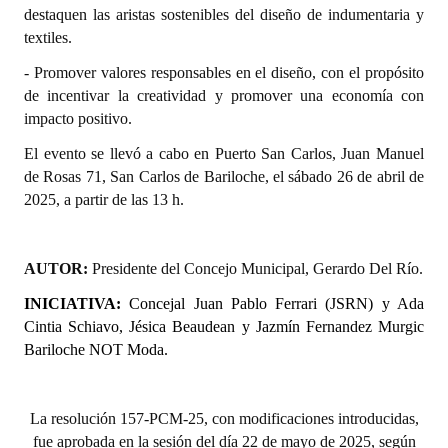
destaquen las aristas sostenibles del diseño de indumentaria y
Huéspedes de Honor - Registro
textiles.
Antiguos Pobladores - Registro
- Promover valores responsables en el diseño, con el propósito
de incentivar la creatividad y promover una economía con
Reconocimientos - Registro
impacto positivo.
Bariloche, Municipio intercultural
El evento se llevó a cabo en Puerto San Carlos, Juan Manuel
de Rosas 71, San Carlos de Bariloche, el sábado 26 de abril de
Entrega de distinciones
2025, a partir de las 13 h.
REFORMA DE LA CARTA ORGÁNICA
AUTOR:
Presidente del Concejo Municipal, Gerardo Del Río.
INICIATIVA:
Concejal Juan Pablo Ferrari (JSRN) y Ada
Cintia Schiavo, Jésica
Beaudean
y
Jazmín
Fernandez
Murgic
Bariloche NOT Moda.
La resolución 157-PCM-25, con modificaciones introducidas,
fue aprobada en la sesión del día 22 de mayo de 2025, según