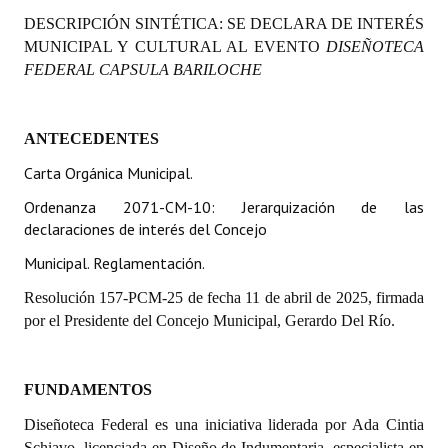
Programas
DESCRIPCIÓN SINTÉTICA:
SE DECLARA DE INTERÉS
MUNICIPAL Y CULTURAL
AL EVENTO
DISEÑOTECA
LEGISLACIÓN
FEDERAL CAPSULA BARILOCHE
Constitución Nacional
ANTECEDENTES
Constitución Provincial
Carta Orgánica Municipal.
Carta Orgánica 2007
Ordenanza 2071-CM-10: Jerarquización de las
declaraciones de interés del Concejo
Reglamento Interno
Municipal. Reglamentación.
Digesto
Resolución 157-PCM-25 de fecha 11 de abril de 2025, firmada
Organigrama
por el Presidente del Concejo Municipal, Gerardo Del Río.
DOCUMENTOS
FUNDAMENTOS
Informes de Gestión
Diseñoteca Federal
es una iniciativa liderada por Ada Cintia
Proyectos Presentados
Schiavo,
licenciada en Diseño de Indumentaria, especialista en