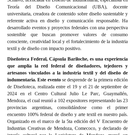
Teoría del Diseño Comunicacional (UBA), docente
Dictámenes Asesoría Letrada
universitaria, creadora de contenido sobre diseño sustentable y
referente activa en diseño y comunicación responsable. Ha
Actas de Sesión
desarrollado eventos y proyectos federales con una perspectiva
sostenible que buscan promover valores de consumo
Informes de Unidad Coordinadora
consciente, creatividad local y el fortalecimiento de la industria
textil y de diseño con impacto positivo.
Ejecución Presupuestaria
Diseñoteca Federal, Cápsula Bariloche
,
es una experiencia
Actas de Audiencias Públicas
que amplía la red federal de diseñadores, tejedores y
artesanos vinculados a la industria textil y del diseño de
NORMATIVA
indumentaria. Este evento
se desprende de la primera edición
de Diseñoteca, realizada entre el 19 y el 21 de septiembre de
Comunicaciones
2024 en el Centro Cultural Julio Le Parc, Guaymallén,
Mendoza, el cual reunió a 102 expositores representando las 23
Declaraciones
provincias argentinas, consolidándose como el primer
Resoluciones
encuentro 100% federal de diseño y arte textil en nuestro país.
Organizado en el marco de la 5ta edición del V Encuentro de
Resoluciones de Presidencia
Industrias Creativas de Mendoza, Comecoco, y declarado de