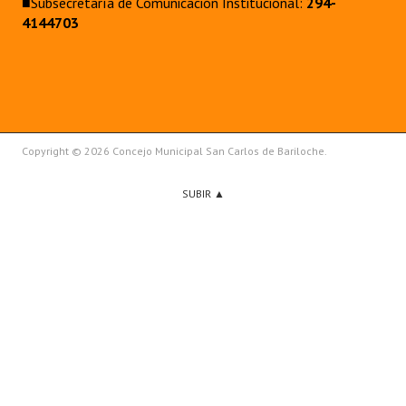
■Subsecretaría de Comunicación Institucional:
294-
4144703
Copyright © 2026 Concejo Municipal San Carlos de Bariloche.
SUBIR ▲