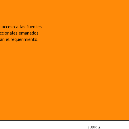
re acceso a las fuentes
sdiccionales emanados
van el requerimiento.
SUBIR ▲