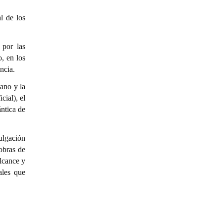
l de los
 por las
, en los
ncia.
mano y la
cial), el
ántica de
vulgación
obras de
lcance y
ales que