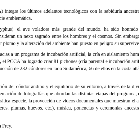
tegra los últimos adelantos tecnológicos con la sabiduría ancestra
ecie emblemática.
ryphus), el ave voladora más grande del mundo, ha sido honrado
nsideran un nexo sagrado entre los hombres y el cosmos. Sin embargo
or plomo y la alteración del ambiente han puesto en peligro su supervive
cias a un programa de incubación artificial, la cría en aislamiento hu
, el PCCA ha logrado criar 81 pichones (cría parental e incubación artifi
ducción de 232 cóndores en todo Sudamérica, 66 de ellos en la costa atl
ción del cóndor andino y el equilibrio de su entorno, a través de la di
entación de fotografías que abordan las distintas etapas del programa, 
emática especie, la proyección de videos documentales que muestran el a
íteres, plumas, huevos, etc.), música, ponencias y ceremonias ancestr
a Frey.