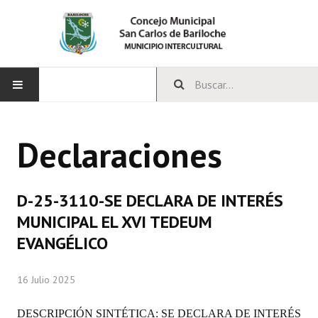
INICIO
Declaraciones
CONCEJO
Bloques Políticos
D-25-3110-SE DECLARA DE INTERÉS
Integrantes del Concejo
MUNICIPAL EL XVI TEDEUM
EVANGÉLICO
Comisiones Permanentes
Comisiones Especiales
16 Julio 2025
Concejales Mandato Cumplido
DESCRIPCIÓN SINTÉTICA: SE DECLARA DE INTERÉS