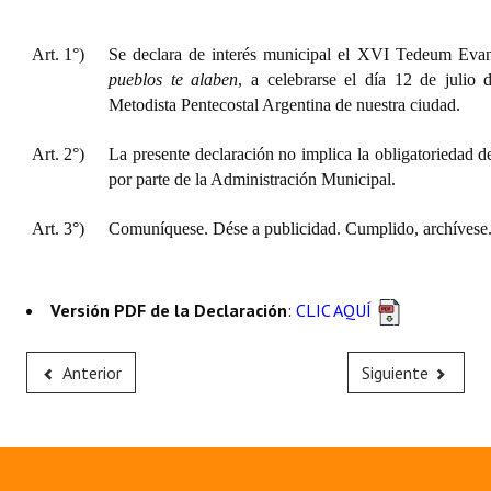
Huéspedes de Honor - Registro
Art. 1°)
Se declara de interés municipal el XVI Tedeum Eva
Antiguos Pobladores - Registro
pueblos te alaben
, a celebrarse el día 12 de julio 
Metodista Pentecostal Argentina de nuestra ciudad.
Reconocimientos - Registro
Art. 2°)
La presente declaración no implica la obligatoriedad d
Bariloche, Municipio intercultural
por parte de la Administración Municipal.
Entrega de distinciones
Art. 3°)
Comuníquese. Dése a publicidad. Cumplido, archívese
REFORMA DE LA CARTA ORGÁNICA
Versión PDF de la Declaración
:
CLIC AQUÍ
Anterior
Siguiente