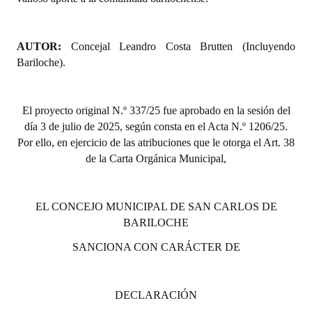
INSTITUCIONAL
Antiguos Pobladores
AUTOR:
Concejal Leandro Costa Brutten (Incluyendo
Bariloche).
Noticias Destacadas
Registros y Distinciones
El proyecto or
iginal N.º 337/25 fue aprobado en la sesión del
día 3 de julio de 2025, según consta en el Acta N.º 1206/25.
Datos Históricos
Por ello, en ejercicio de las atribuciones que le otorga el Art. 38
Premio al Mérito - Registro
de la Carta Orgánica Municipal,
Audiencias Públicas - Registro
EL CONCEJO MUNICIPAL DE SAN CARLOS DE
Mujeres que Dejaron Huellas - Registro
BARILOCHE
Periodistas Decanos - Registro
SANCIONA CON CARÁCTER DE
Ciudadano Ilustre - Registro
DECLARACIÓN
Banca del Vecino - Registro