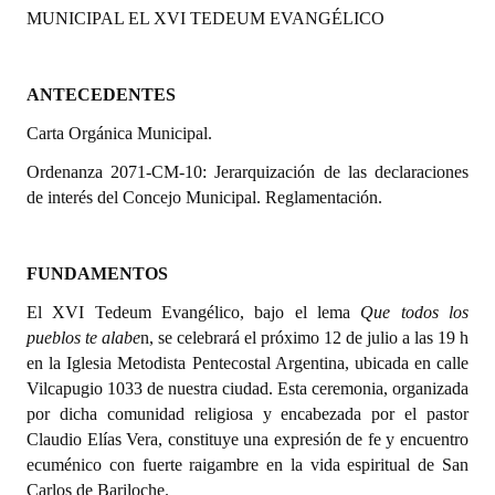
MUNICIPAL EL XVI TEDEUM EVANGÉLICO
Programas
LEGISLACIÓN
ANTECEDENTES
Constitución Nacional
Carta Orgánica Municipal.
Constitución Provincial
Ordenanza 2071-CM-10: Jerarquización de las declaraciones
de interés del Concejo Municipal. Reglamentación.
Carta Orgánica 2007
Reglamento Interno
FUNDAMENTOS
Digesto
El XVI Tedeum Evangélico, bajo el lema
Que todos los
pueblos te alabe
n, se celebrará el próximo 12 de julio a las 19 h
Organigrama
en la Iglesia Metodista Pentecostal Argentina, ubicada en calle
Vilcapugio 1033 de nuestra ciudad. Esta ceremonia, organizada
DOCUMENTOS
por dicha comunidad religiosa y encabezada por el pastor
Claudio Elías Vera, constituye una expresión de fe y encuentro
Informes de Gestión
ecuménico con fuerte raigambre en la vida espiritual de San
Carlos de Bariloche.
Proyectos Presentados