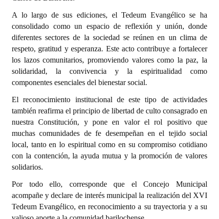
A lo largo de sus ediciones, el Tedeum Evangélico se ha
Dictámenes Asesoría Letrada
consolidado como un espacio de reflexión y unión, donde
diferentes sectores de la sociedad se reúnen en un clima de
Actas de Sesión
respeto, gratitud y esperanza. Este acto contribuye a fortalecer
Informes de Unidad Coordinadora
los lazos comunitarios, promoviendo valores como la paz, la
solidaridad, la convivencia y la espiritualidad como
Ejecución Presupuestaria
componentes esenciales del bienestar social.
El reconocimiento institucional de este tipo de actividades
Actas de Audiencias Públicas
también reafirma el principio de libertad de culto consagrado en
NORMATIVA
nuestra Constitución, y pone en valor el rol positivo que
muchas comunidades de fe desempeñan en el tejido social
Comunicaciones
local, tanto en lo espiritual como en su compromiso cotidiano
con la contención, la ayuda mutua y la promoción de valores
Declaraciones
solidarios.
Resoluciones
Por todo ello, corresponde que el Concejo Municipal
acompañe y declare de interés municipal la realización del XVI
Resoluciones de Presidencia
Tedeum Evangélico, en reconocimiento a su trayectoria y a su
valioso aporte a la comunidad barilochense.