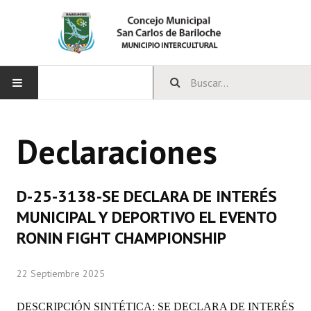
INICIO
Declaraciones
CONCEJO
Bloques Políticos
D-25-3138-SE DECLARA DE INTERÉS
Integrantes del Concejo
MUNICIPAL Y DEPORTIVO EL EVENTO
RONIN FIGHT CHAMPIONSHIP
Comisiones Permanentes
Comisiones Especiales
22 Septiembre 2025
Concejales Mandato Cumplido
DESCRIPCIÓN SINTÉTICA: SE DECLARA DE INTERÉS