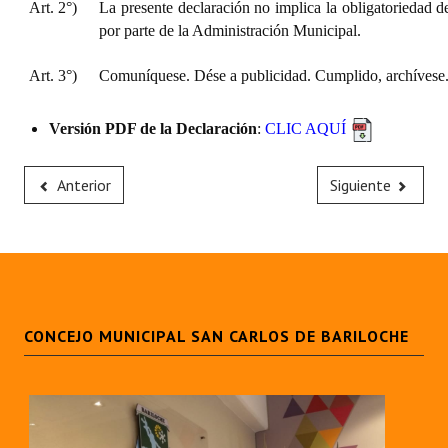
Art. 2°)
La presente declaración no implica la obligatoriedad d
Huéspedes de Honor - Registro
por parte de la Administración Municipal.
Antiguos Pobladores - Registro
Art. 3°)
Comuníquese. Dése a publicidad. Cumplido, archívese
Reconocimientos - Registro
Versión PDF de la Declaración
:
CLIC AQUÍ
Bariloche, Municipio intercultural
Entrega de distinciones
Anterior
Siguiente
REFORMA DE LA CARTA ORGÁNICA
CONCEJO MUNICIPAL SAN CARLOS DE BARILOCHE