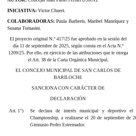
INSTITUCIONAL
INICIATIVA:
Victor Chueri.
Antiguos Pobladores
COLABORADORAS:
Paula Barberis, Maribel Manríquez y
Susana Tomasini.
Noticias Destacadas
El proyecto original N.º 417/25 fue aprobado en la sesión del
Registros y Distinciones
día 11 de septiembre de 2025, según consta en el Acta N.º
1209/25. Por ello, en ejercicio de las atribuciones que le otorga
Datos Históricos
el Art. 38 de la Carta Orgánica Municipal,
Premio al Mérito - Registro
EL CONCEJO MUNICIPAL DE SAN CARLOS DE
BARILOCHE
Audiencias Públicas - Registro
SANCIONA CON CARÁCTER DE
Mujeres que Dejaron Huellas - Registro
DECLARACIÓN
Periodistas Decanos - Registro
Art. 1°)
Se declara de interés municipal y deportivo el
Ciudadano Ilustre - Registro
Championship, a realizarse el 20 de septiembre de 2
Gimnasio Pedro Estremador.
Banca del Vecino - Registro