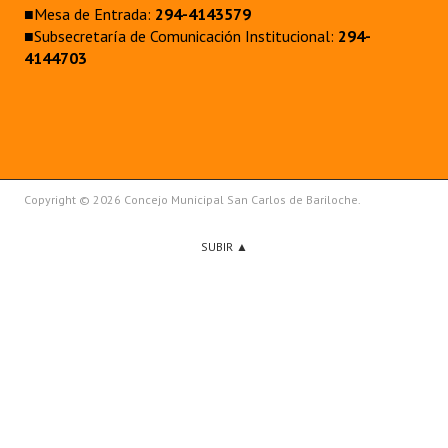
■Mesa de Entrada:
294-4143579
■Subsecretaría de Comunicación Institucional:
294-
4144703
Copyright © 2026 Concejo Municipal San Carlos de Bariloche.
SUBIR ▲