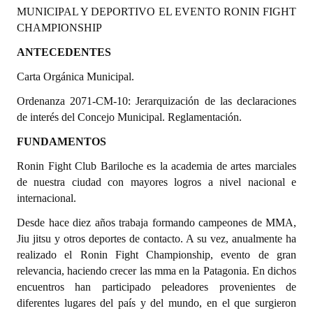
MUNICIPAL Y DEPORTIVO EL EVENTO RONIN FIGHT
Programas
CHAMPIONSHIP
LEGISLACIÓN
ANTECEDENTES
Carta Orgánica Municipal.
Constitución Nacional
Ordenanza 2071-CM-10: Jerarquización de las declaraciones
Constitución Provincial
de interés del Concejo Municipal. Reglamentación.
Carta Orgánica 2007
FUNDAMENTOS
Reglamento Interno
Ronin Fight Club Bariloche es la academia de artes marciales
de nuestra ciudad con mayores logros a nivel nacional e
Digesto
internacional.
Organigrama
Desde hace diez años trabaja formando campeones de MMA,
Jiu jitsu y otros deportes de contacto. A su vez, anualmente ha
DOCUMENTOS
realizado el Ronin Fight Championship, evento de gran
relevancia, haciendo crecer las mma en la Patagonia. En dichos
Informes de Gestión
encuentros han participado peleadores provenientes de
diferentes lugares del país y del mundo, en el que surgieron
Proyectos Presentados