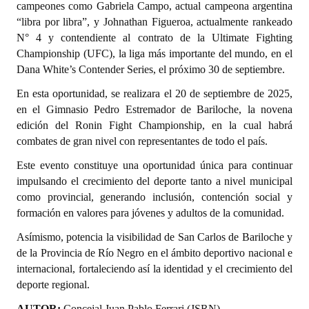
campeones como Gabriela Campo, actual campeona argentina
“libra por libra”, y Johnathan Figueroa, actualmente rankeado
Dictámenes Asesoría Letrada
N° 4 y contendiente al contrato de la Ultimate Fighting
Championship (UFC), la liga más importante del mundo, en el
Actas de Sesión
Dana White’s Contender Series, el próximo 30 de septiembre.
Informes de Unidad Coordinadora
En esta oportunidad, se realizara el 20 de septiembre de 2025,
en el Gimnasio Pedro Estremador de Bariloche, la novena
Ejecución Presupuestaria
edición del Ronin Fight Championship, en la cual habrá
Actas de Audiencias Públicas
combates de gran nivel con representantes de todo el país.
Este evento constituye una oportunidad única para continuar
NORMATIVA
impulsando el crecimiento del deporte tanto a nivel municipal
como provincial, generando inclusión, contención social y
Comunicaciones
formación en valores para jóvenes y adultos de la comunidad.
Declaraciones
Asímismo, potencia la visibilidad de San Carlos de Bariloche y
de la Provincia de Río Negro en el ámbito deportivo nacional e
Resoluciones
internacional, fortaleciendo así la identidad y el crecimiento del
deporte regional.
Resoluciones de Presidencia
AUTOR:
Concejal Juan Pablo Ferrari (JSRN).