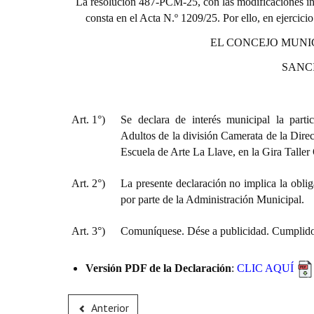
La resolución 487-PCM-25, con las modificaciones int
consta en el Acta N.º 1209/25. Por ello, en ejercici
EL CONCEJO MUNI
SANC
Art. 1°)
Se declara de interés municipal la parti
Adultos de la división Camerata de la Direc
Escuela de Arte La Llave, en la Gira Taller
Art. 2°)
La presente declaración no implica la oblig
por parte de la Administración Municipal.
Art. 3°)
Comuníquese. Dése a publicidad. Cumplido,
Versión PDF de la Declaración
:
CLIC AQUÍ
Anterior