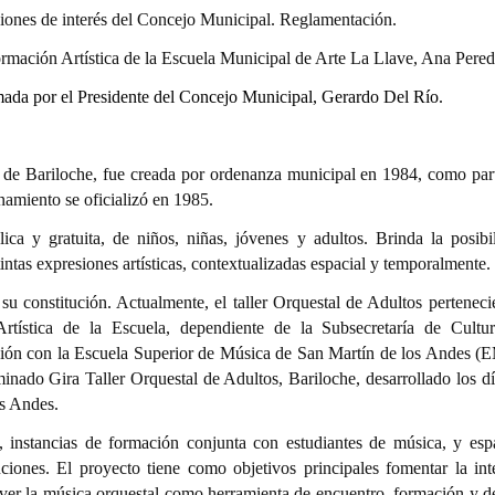
iones de interés del Concejo Municipal. Reglamentación.
Formación Artística de la Escuela Municipal de Arte La Llave, Ana Pered
mada por el Presidente del Concejo Municipal, Gerardo Del Río.
de Bariloche, fue creada por ordenanza municipal en 1984, como par
namiento se oficializó en 1985.
lica y gratuita, de niños, niñas, jóvenes y adultos. Brinda la posibi
stintas expresiones artísticas, contextualizadas espacial y temporalmente.
 su constitución. Actualmente, el taller Orquestal de Adultos perteneci
tística de la Escuela, dependiente de la Subsecretaría de Cultu
ación con la Escuela Superior de Música de San Martín de los Andes
inado Gira Taller Orquestal de Adultos, Bariloche, desarrollado los dí
os Andes.
 instancias de formación conjunta con estudiantes de música, y esp
uciones. El proyecto tiene como objetivos principales fomentar la int
omover la música orquestal como herramienta de encuentro, formación y d