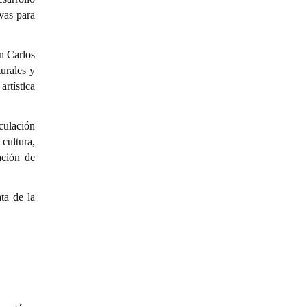
ivas para
n Carlos
urales y
artística
culación
 cultura,
ación de
ta de la