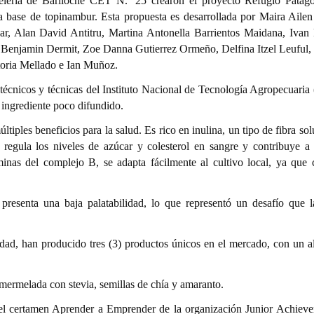
lería de Bariloche CET N.º 25 crearon el proyecto Refugio Patag
a base de topinambur. Esta propuesta es desarrollada por Maira Aile
r, Alan David Antitru, Martina Antonella Barrientos Maidana, Ivan
Benjamin Dermit, Zoe Danna Gutierrez Ormeño, Delfina Itzel Leuful,
oria Mellado e Ian Muñoz.
r técnicos y técnicas del Instituto Nacional de Tecnología Agropecuari
 ingrediente poco difundido.
tiples beneficios para la salud. Es rico en inulina, un tipo de fibra so
, regula los niveles de azúcar y colesterol en sangre y contribuye a 
aminas del complejo B, se adapta fácilmente al cultivo local, ya que 
resenta una baja palatabilidad, lo que representó un desafío que l
idad, han producido tres (3) productos únicos en el mercado, con un al
ermelada con stevia, semillas de chía y amaranto.
n el certamen Aprender a Emprender de la organización Junior Achieve