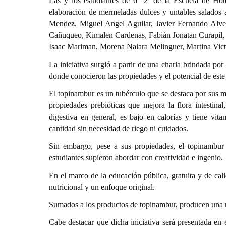
Las y los estudiantes de 6° 2
de la Escuela de Hote
elaboración de mermeladas dulces y untables salados 
Mendez, Miguel Angel Aguilar, Javier Fernando Alvea
Cañuqueo, Kimalen Cardenas, Fabián Jonatan Curapil, 
Isaac Mariman, Morena Naiara Melinguer, Martina Vict
La iniciativa surgió a partir de una charla brindada po
donde conocieron las propiedades y el potencial de este
El topinambur es un tubérculo que se destaca por sus múl
propiedades prebióticas que mejora la flora intestinal
digestiva en general, es bajo en calorías y tiene vit
cantidad sin necesidad de riego ni cuidados.
Sin embargo, pese a sus propiedades, el topinambur p
estudiantes supieron abordar con creatividad e ingenio.
En el marco de la educación pública, gratuita y de cal
nutricional y un enfoque original.
Sumados a los productos de topinambur, producen una m
Cabe destacar que dicha iniciativa será presentada e