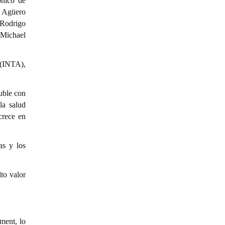
ónico de
n Agüero
 Rodrigo
 Michael
a (INTA),
luble con
la salud
crece en
as y los
to valor
ment, lo