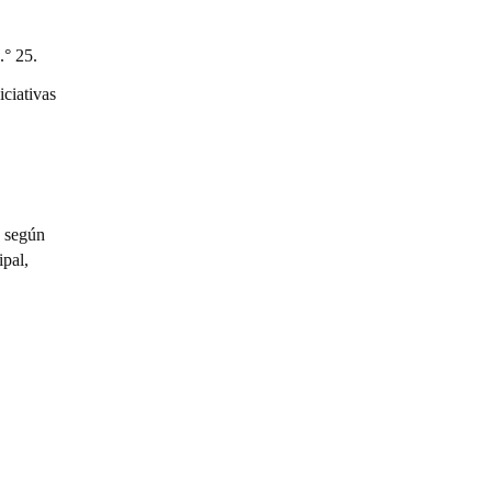
.° 25.
ciativas
, según
ipal,