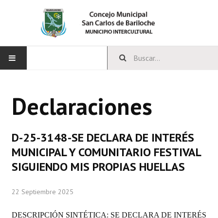
INICIO
Declaraciones
CONCEJO
Bloques Políticos
D-25-3148-SE DECLARA DE INTERÉS
Integrantes del Concejo
MUNICIPAL Y COMUNITARIO FESTIVAL
SIGUIENDO MIS PROPIAS HUELLAS
Comisiones Permanentes
Comisiones Especiales
22 Septiembre 2025
Concejales Mandato Cumplido
DESCRIPCIÓN SINTÉTICA: SE DECLARA DE INTERÉS