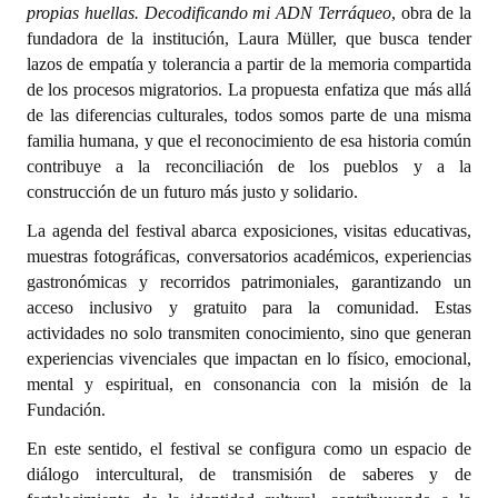
propias huellas. Decodificando mi ADN Terráqueo
, obra de la
INSTITUCIONAL
fundadora de la institución, Laura Müller, que busca tender
lazos de empatía y tolerancia a partir de la memoria compartida
Antiguos Pobladores
de los procesos migratorios. La propuesta enfatiza que más allá
Noticias Destacadas
de las diferencias culturales, todos somos parte de una misma
familia humana, y que el reconocimiento de esa historia común
Registros y Distinciones
contribuye a la reconciliación de los pueblos y a la
construcción de un futuro más justo y solidario.
Datos Históricos
La agenda del festival abarca exposiciones, visitas educativas,
Premio al Mérito - Registro
muestras fotográficas, conversatorios académicos, experiencias
gastronómicas y recorridos patrimoniales, garantizando un
Audiencias Públicas - Registro
acceso inclusivo y gratuito para la comunidad. Estas
actividades no solo transmiten conocimiento, sino que generan
Mujeres que Dejaron Huellas - Registro
experiencias vivenciales que impactan en lo físico, emocional,
Periodistas Decanos - Registro
mental y espiritual, en consonancia con la misión de la
Fundación.
Ciudadano Ilustre - Registro
En este sentido, el festival se configura como un espacio de
diálogo intercultural, de transmisión de saberes y de
Banca del Vecino - Registro