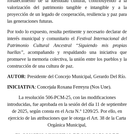
fortalecimiento de la identidad cultural, contribuyendo a la
Huéspedes de Honor - Registro
valorización del patrimonio tangible e intangible y a la
proyección de un legado de cooperación, resiliencia y paz para
Antiguos Pobladores - Registro
las generaciones futuras.
Reconocimientos - Registro
Por todo lo expuesto, resulta pertinente y necesario declarar de
interés municipal y comunitario el
Festival Internacional del
Bariloche, Municipio intercultural
Patrimonio Cultural Ancestral “Siguiendo mis propias
huellas”
, acompañando y respaldando una iniciativa que
Entrega de distinciones
promueve la memoria colectiva, la unión entre los pueblos y la
construcción de una cultura de paz.
REFORMA DE LA CARTA ORGÁNICA
AUTOR
:
Presidente del Concejo Municipal, Gerardo Del Río.
INICIATIVA
:
Concejala Roxana Ferreyra (Nos Une).
La resolución 506-PCM-25, con las modificaciones
introducidas, fue aprobada en la sesión del día 11 de septiembre
de 2025, según consta en el Acta N.º 1209/25. Por ello, en
ejercicio de las atribuciones que le otorga el Art. 38 de la Carta
Orgánica Municipal,