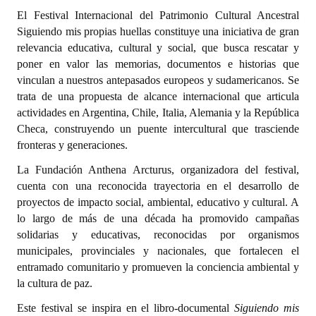
El Festival Internacional del Patrimonio Cultural Ancestral
Dictámenes Asesoría Letrada
Siguiendo mis propias huellas constituye una iniciativa de gran
relevancia educativa, cultural y social, que busca rescatar y
Actas de Sesión
poner en valor las memorias, documentos e historias que
vinculan a nuestros antepasados europeos y sudamericanos. Se
Informes de Unidad Coordinadora
trata de una propuesta de alcance internacional que articula
actividades en Argentina, Chile, Italia, Alemania y la República
Ejecución Presupuestaria
Checa, construyendo un puente intercultural que trasciende
Actas de Audiencias Públicas
fronteras y generaciones.
La Fundación Anthena Arcturus, organizadora del festival,
NORMATIVA
cuenta con una reconocida trayectoria en el desarrollo de
proyectos de impacto social, ambiental, educativo y cultural. A
Comunicaciones
lo largo de más de una década ha promovido campañas
solidarias y educativas, reconocidas por organismos
Declaraciones
municipales, provinciales y nacionales, que fortalecen el
Resoluciones
entramado comunitario y promueven la conciencia ambiental y
la cultura de paz.
Resoluciones de Presidencia
Este festival se inspira en el libro-documental
Siguiendo mis