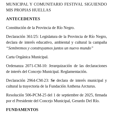
MUNICIPAL Y COMUNITARIO FESTIVAL SIGUIENDO
Programas
MIS PROPIAS HUELLAS
LEGISLACIÓN
ANTECEDENTES
Constitución de la Provincia de Río Negro.
Constitución Nacional
Declaración 361/25:
Legislatura de la Provincia de Río Negro,
Constitución Provincial
declara de interés educativo, ambiental y cultural la campaña
“Sembremos y construyamos juntos un nuevo mundo”
Carta Orgánica 2007
Carta Orgánica Municipal.
Reglamento Interno
Ordenanza 2071-CM-10: Jerarquización de las declaraciones
Digesto
de interés del Concejo Municipal. Reglamentación.
Organigrama
Declaración 2964-CM-23:
Se
declara de interés municipal y
cultural la trayectoria de la Fundación Anthena Arcturus.
DOCUMENTOS
Resolución 506-PCM-25 del 1 de septiembre de 2025, firmada
por el Presidente del Concejo Municipal, Gerardo Del Río.
Informes de Gestión
FUNDAMENTOS
Proyectos Presentados