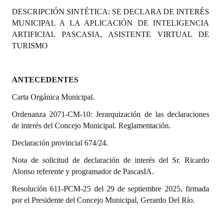
Programas
DESCRIPCIÓN SINTÉTICA:
SE DECLARA DE INTERÉS
MUNICIPAL A LA APLICACIÓN DE INTELIGENCIA
LEGISLACIÓN
ARTIFICIAL PASCASIA, ASISTENTE VIRTUAL DE
TURISMO
Constitución Nacional
Constitución Provincial
ANTECEDENTES
Carta Orgánica 2007
Carta Orgánica Municipal.
Ordenanza 2071-CM-10: Jerarquización de las declaraciones
Reglamento Interno
de interés del Concejo Municipal. Reglamentación.
Digesto
Declaración provincial 674/24.
Organigrama
Nota de solicitud de declaración de interés del Sr. Ricardo
Alonso referente y programador de PascasIA.
DOCUMENTOS
Resolución 611-PCM-25 del 29 de septiembre 2025, firmada
por el Presidente del Concejo Municipal, Gerardo Del Río.
Informes de Gestión
Proyectos Presentados