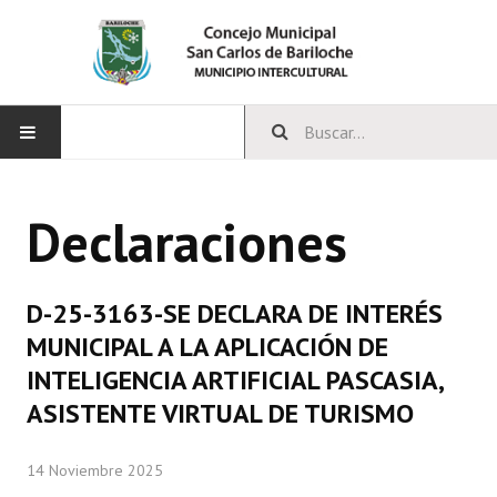
INICIO
Declaraciones
CONCEJO
Bloques Políticos
D-25-3163-SE DECLARA DE INTERÉS
Integrantes del Concejo
MUNICIPAL A LA APLICACIÓN DE
INTELIGENCIA ARTIFICIAL PASCASIA,
Comisiones Permanentes
ASISTENTE VIRTUAL DE TURISMO
Comisiones Especiales
14 Noviembre 2025
Concejales Mandato Cumplido