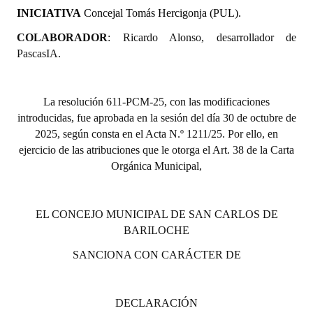
INICIATIVA
Concejal Tomás Hercigonja (PUL).
Huéspedes de Honor - Registro
COLABORADOR
: Ricardo Alonso, desarrollador de
Antiguos Pobladores - Registro
PascasIA.
Reconocimientos - Registro
Bariloche, Municipio intercultural
La resolución 611-PCM-25, con las modificaciones
introducidas, fue aprobada en la sesión del día 30 de octubre de
Entrega de distinciones
2025, según consta en el Acta N.º 1211/25. Por ello, en
ejercicio de las atribuciones que le otorga el Art. 38 de la Carta
REFORMA DE LA CARTA ORGÁNICA
Orgánica Municipal,
EL CONCEJO MUNICIPAL DE SAN CARLOS DE
BARILOCHE
SANCIONA CON CARÁCTER DE
DECLARACIÓN