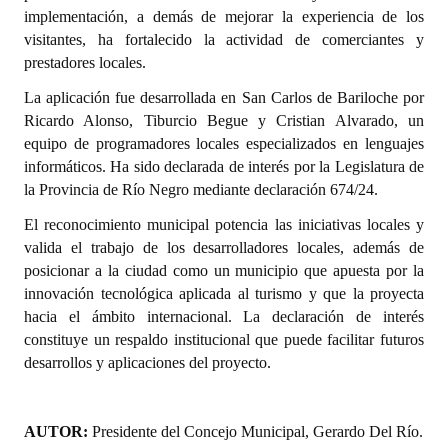
INSTITUCIONAL
implementación, a demás de mejorar la experiencia de los
visitantes, ha fortalecido la actividad de comerciantes y
Antiguos Pobladores
prestadores locales.
La aplicación fue desarrollada en San Carlos de Bariloche por
Noticias Destacadas
Ricardo Alonso, Tiburcio Begue y Cristian Alvarado, un
Registros y Distinciones
equipo de programadores locales especializados en lenguajes
informáticos. Ha sido declarada de interés por la Legislatura de
Datos Históricos
la Provincia de Río Negro mediante declaración 674/24.
Premio al Mérito - Registro
El reconocimiento municipal potencia las iniciativas locales y
valida el trabajo de los desarrolladores locales, además de
Audiencias Públicas - Registro
posicionar a la ciudad como un municipio que apuesta por la
innovación tecnológica aplicada al turismo y que la proyecta
Mujeres que Dejaron Huellas - Registro
hacia el ámbito internacional. La declaración de interés
constituye un respaldo institucional que puede facilitar futuros
Periodistas Decanos - Registro
desarrollos y aplicaciones del proyecto.
Ciudadano Ilustre - Registro
Banca del Vecino - Registro
AUTOR:
Presidente del Concejo Municipal, Gerardo Del Río.