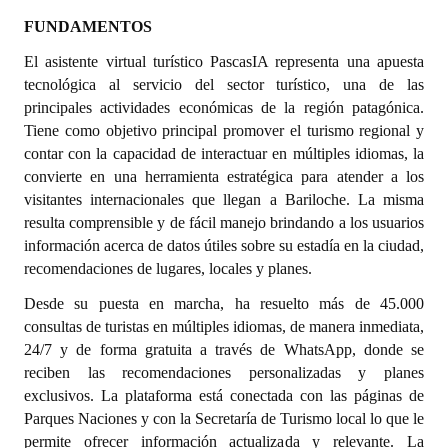
FUNDAMENTOS
Dictámenes Asesoría Letrada
El asistente virtual turístico PascasIA representa una apuesta
Actas de Sesión
tecnológica al servicio del sector turístico, una de las
principales actividades económicas de la región patagónica.
Informes de Unidad Coordinadora
Tiene como objetivo principal promover el turismo regional y
contar con la capacidad de interactuar en múltiples idiomas, la
Ejecución Presupuestaria
convierte en una herramienta estratégica para atender a los
visitantes internacionales que llegan a Bariloche. La misma
Actas de Audiencias Públicas
resulta comprensible y de fácil manejo brindando a los usuarios
información acerca de datos útiles sobre su estadía en la ciudad,
NORMATIVA
recomendaciones de lugares, locales y planes.
Comunicaciones
Desde su puesta en marcha, ha resuelto más de 45.000
consultas de turistas en múltiples idiomas, de manera inmediata,
Declaraciones
24/7 y de forma gratuita a través de WhatsApp, donde se
reciben las recomendaciones personalizadas y planes
Resoluciones
exclusivos. La plataforma está conectada con las páginas de
Resoluciones de Presidencia
Parques Naciones y con la Secretaría de Turismo local lo que le
permite ofrecer información actualizada y relevante. La