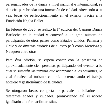
personalidades de la danza a nivel nacional e internacional, se
Dictámenes Asesoría Letrada
dan cita para brindar una formación de calidad, ofreciendo a su
vez, becas de perfeccionamiento en el exterior gracias a la
Actas de Sesión
Fundación Neglia Ballet.
En febrero de 2025, se realizó la 1º edición del Campus Danza
Informes de Unidad Coordinadora
Bariloche en la ciudad y convocó a un gran número de
Ejecución Presupuestaria
participantes de otros países como Estados Unidos, Panamá y
Chile y de diversas ciudades de nuestro país como Mendoza y
Actas de Audiencias Públicas
Neuquén entre otras.
NORMATIVA
Para ésta edición, se espera contar con la presencia de
aproximadamente cien personas participando del evento, a lo
Comunicaciones
cual se sumarán las familias que acompañan a los bailarines, lo
cual fortalece al turismo cultural, incrementando el trabajo
Declaraciones
hotelero y gastronómico de la ciudad.
Se otorgaron becas completas o parciales a bailarines de
Resoluciones
diferentes edades y ciudades, promoviendo así, el acceso
Resoluciones de Presidencia
igualitario a la formación artística.