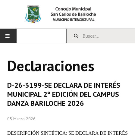
INICIO
Declaraciones
CONCEJO
Bloques Políticos
D-26-3199-SE DECLARA DE INTERÉS
Integrantes del Concejo
MUNICIPAL 2º EDICIÓN DEL CAMPUS
DANZA BARILOCHE 2026
Comisiones Permanentes
Comisiones Especiales
05 Marzo 2026
Concejales Mandato Cumplido
DESCRIPCIÓN SINTÉTICA: SE DECLARA DE INTERÉS