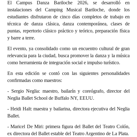
El Campus Danza Bariloche 2026, se desarrolló en
INSTITUCIONAL
instalaciones del Camping Musical Bariloche, donde los
estudiantes disfrutaron de cinco días completos de trabajo en
Antiguos Pobladores
técnica de danza clásica, danza contemporánea, clases de
Noticias Destacadas
puntas, repertorio clásico práctico y teórico, preparación física
y barre a terre.
Registros y Distinciones
El evento, ya consolidado como un encuentro cultural de gran
relevancia para la ciudad, busca promover la danza y la música
Datos Históricos
como herramienta de integración social e impulso turístico.
Premio al Mérito - Registro
En esta edición se contó con las siguientes personalidades
confirmadas como maestros:
Audiencias Públicas - Registro
- Sergio Neglia: maestro, bailarín y coreógrafo, director del
Mujeres que Dejaron Huellas - Registro
Neglia Ballet School de Buffalo NY, EEUU.
Periodistas Decanos - Registro
- Heidi Halt: maestra y bailarina, directora ejecutiva del Neglia
Ballet.
Ciudadano Ilustre - Registro
- Maricel De Miri: primera figura del Ballet del Teatro Colón,
Banca del Vecino - Registro
ex directora del Ballet estable del Teatro Argentino de La Plata.