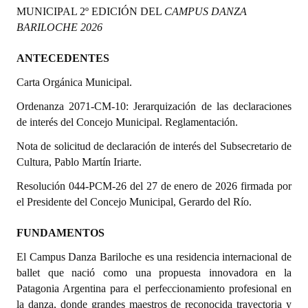
MUNICIPAL 2º EDICIÓN DEL
CAMPUS DANZA
Programas
BARILOCHE 2026
LEGISLACIÓN
ANTECEDENTES
Constitución Nacional
Carta Orgánica Municipal.
Constitución Provincial
Ordenanza 2071-CM-10: Jerarquización de las declaraciones
de interés del Concejo Municipal. Reglamentación.
Carta Orgánica 2007
Nota de solicitud de declaración de interés del Subsecretario de
Reglamento Interno
Cultura, Pablo Martín Iriarte.
Resolución 044-PCM-26 del 27 de enero de 2026 firmada por
Digesto
el Presidente del Concejo Municipal, Gerardo del Río.
Organigrama
FUNDAMENTOS
DOCUMENTOS
El Campus Danza Bariloche es una residencia internacional de
ballet que nació como una propuesta innovadora en la
Informes de Gestión
Patagonia Argentina para el perfeccionamiento profesional en
la danza, donde grandes maestros de reconocida trayectoria y
Proyectos Presentados