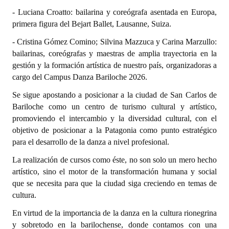
Huéspedes de Honor - Registro
- Luciana Croatto: bailarina y coreógrafa asentada en Europa,
primera figura del Bejart Ballet, Lausanne, Suiza.
Antiguos Pobladores - Registro
- Cristina Gómez Comino; Silvina Mazzuca y Carina Marzullo:
Reconocimientos - Registro
bailarinas, coreógrafas y maestras de amplia trayectoria en la
gestión y la formación artística de nuestro país, organizadoras a
Bariloche, Municipio intercultural
cargo del Campus Danza Bariloche 2026.
Entrega de distinciones
Se sigue apostando a posicionar a la ciudad de San Carlos de
Bariloche como un centro de turismo cultural y artístico,
REFORMA DE LA CARTA ORGÁNICA
promoviendo el intercambio y la diversidad cultural, con el
objetivo de posicionar a la Patagonia como punto estratégico
para el desarrollo de la danza a nivel profesional.
La realización de cursos como éste, no son solo un mero hecho
artístico, sino el motor de la transformación humana y social
que se necesita para que la ciudad siga creciendo en temas de
cultura.
En virtud de la importancia de la danza en la cultura rionegrina
y sobretodo en la barilochense, donde contamos con una