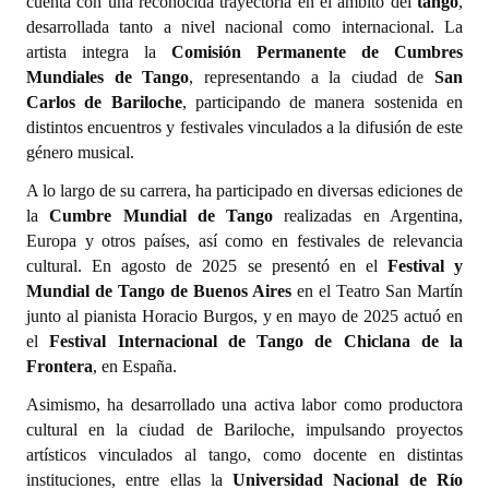
cuenta con una reconocida trayectoria en el ámbito del
tango
,
desarrollada tanto a nivel nacional como internacional. La
Dictámenes Asesoría Letrada
artista integra la
Comisión Permanente de Cumbres
Mundiales de Tango
, representando a la ciudad de
San
Actas de Sesión
Carlos de Bariloche
, participando de manera sostenida en
distintos encuentros y festivales vinculados a la difusión de este
Informes de Unidad Coordinadora
género musical.
Ejecución Presupuestaria
A lo largo de su carrera, ha participado en diversas ediciones de
la
Cumbre Mundial de Tango
realizadas en Argentina,
Actas de Audiencias Públicas
Europa y otros países, así como en festivales de relevancia
cultural. En agosto de 2025 se presentó en el
Festival y
NORMATIVA
Mundial de Tango de Buenos Aires
en el Teatro San Martín
junto al pianista Horacio Burgos, y en mayo de 2025 actuó en
Comunicaciones
el
Festival Internacional de Tango de Chiclana de la
Declaraciones
Frontera
, en España.
Asimismo, ha desarrollado una activa labor como productora
Resoluciones
cultural en la ciudad de Bariloche, impulsando proyectos
artísticos vinculados al tango, como docente en distintas
Resoluciones de Presidencia
instituciones, entre ellas la
Universidad Nacional de Río