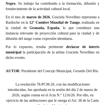
INSTITUCIONAL
Negro
. Su trabajo ha contribuido a la formación, difusión y
fortalecimiento de la actividad cultural local.
Antiguos Pobladores
En el mes de
marzo de 2026
, Graciela Novellino representa a
Bariloche en la
12° Cumbre Mundial de Tango
, realizada en
Noticias Destacadas
la ciudad de
Granada, España
, lo que constituye una
Registros y Distinciones
instancia relevante de proyección cultural para la ciudad y de
difusión del tango como expresión identitaria.
Datos Históricos
Por lo expuesto, resulta pertinente
declarar de interés
Premio al Mérito - Registro
municipal
la participación de la artista Graciela Novellino en
dicho evento.
Audiencias Públicas - Registro
AUTOR
: Presidente del Concejo Municipal, Gerardo Del Río.
Mujeres que Dejaron Huellas - Registro
Periodistas Decanos - Registro
La resolución 78-PCM-26, con las modificaciones
introducidas, fue aprobada en la sesión del día 2 de marzo de
Ciudadano Ilustre - Registro
2026, según consta en el Acta N.º 1216/26. Por ello, en
Banca del Vecino - Registro
ejercicio de las atribuciones que le otorga el Art. 38 de la Carta