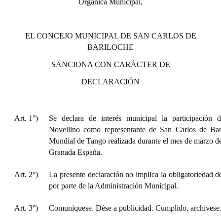
Orgánica Municipal,
Huéspedes de Honor - Registro
Antiguos Pobladores - Registro
EL CONCEJO MUNICIPAL DE SAN CARLOS DE
BARILOCHE
Reconocimientos - Registro
SANCIONA CON CARÁCTER DE
Bariloche, Municipio intercultural
DECLARACIÓN
Entrega de distinciones
REFORMA DE LA CARTA ORGÁNICA
Art. 1°)
Se declara de interés municipal la participación d
Novellino como representante de San Carlos de Ba
Mundial de Tango realizada durante el mes de marzo de
Granada España.
Art. 2°)
La presente declaración no implica la obligatoriedad d
por parte de la Administración Municipal.
Art. 3°)
Comuníquese. Dése a publicidad. Cumplido, archívese