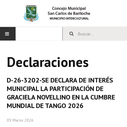
INICIO
Declaraciones
CONCEJO
Bloques Políticos
D-26-3202-SE DECLARA DE INTERÉS
Integrantes del Concejo
MUNICIPAL LA PARTICIPACIÓN DE
GRACIELA NOVELLINO EN LA CUMBRE
Comisiones Permanentes
MUNDIAL DE TANGO 2026
Comisiones Especiales
05 Marzo 2026
Concejales Mandato Cumplido