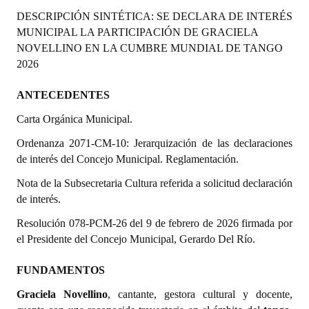
Programas
DESCRIPCIÓN SINTÉTICA: SE DECLARA DE INTERÉS
MUNICIPAL LA PARTICIPACIÓN DE GRACIELA
LEGISLACIÓN
NOVELLINO EN LA CUMBRE MUNDIAL DE TANGO
2026
Constitución Nacional
ANTECEDENTES
Constitución Provincial
Carta Orgánica Municipal.
Carta Orgánica 2007
Ordenanza 2071-CM-10: Jerarquización de las declaraciones
de interés del Concejo Municipal. Reglamentación.
Reglamento Interno
Nota de la Subsecretaria Cultura
referida a solicitud declaración
Digesto
de interés.
Organigrama
Resolución 078-PCM-26 del 9 de febrero de 2026 firmada por
el Presidente del Concejo Municipal, Gerardo Del Río.
DOCUMENTOS
FUNDAMENTOS
Informes de Gestión
Graciela Novellino
, cantante, gestora cultural y docente,
Proyectos Presentados