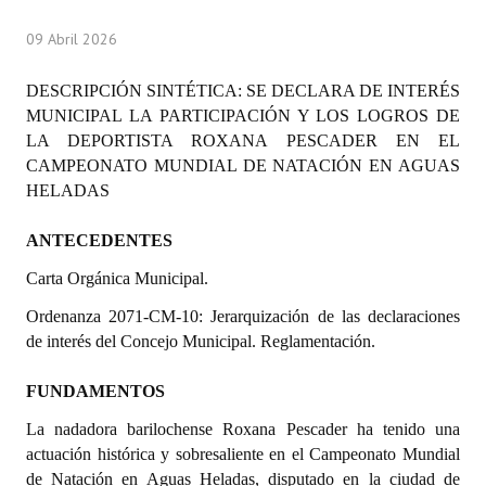
Programas
09 Abril 2026
LEGISLACIÓN
DESCRIPCIÓN SINTÉTICA:
SE DECLARA DE INTERÉS
MUNICIPAL LA PARTICIPACIÓN Y LOS LOGROS DE
Constitución Nacional
LA DEPORTISTA ROXANA PESCADER EN EL
Constitución Provincial
CAMPEONATO MUNDIAL DE NATACIÓN EN AGUAS
HELADAS
Carta Orgánica 2007
ANTECEDENTES
Reglamento Interno
Carta Orgánica Municipal.
Digesto
Ordenanza 2071-CM-10: Jerarquización de las declaraciones
de interés del Concejo Municipal. Reglamentación.
Organigrama
DOCUMENTOS
FUNDAMENTOS
La nadadora barilochense Roxana Pescader ha tenido una
Informes de Gestión
actuación histórica y sobresaliente en el Campeonato Mundial
de Natación en Aguas Heladas, disputado en la ciudad de
Proyectos Presentados