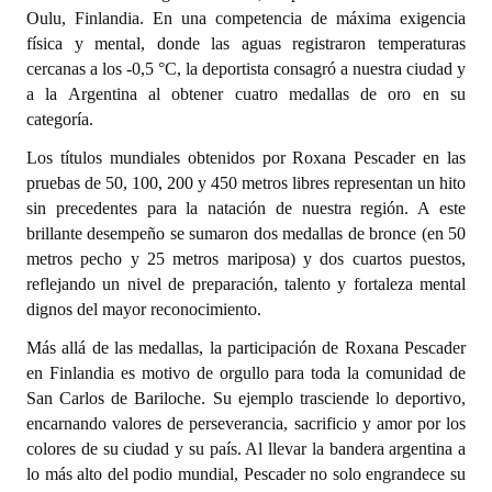
Oulu, Finlandia. En una competencia de máxima exigencia
física y mental, donde las aguas registraron temperaturas
Dictámenes Asesoría Letrada
cercanas a los -0,5 °C, la deportista consagró a nuestra ciudad y
Actas de Sesión
a la Argentina al obtener cuatro medallas de oro en su
categoría.
Informes de Unidad Coordinadora
Los títulos mundiales obtenidos por Roxana Pescader en las
Ejecución Presupuestaria
pruebas de 50, 100, 200 y 450 metros libres representan un hito
sin precedentes para la natación de nuestra región. A este
Actas de Audiencias Públicas
brillante desempeño se sumaron dos medallas de bronce (en 50
metros pecho y 25 metros mariposa) y dos cuartos puestos,
NORMATIVA
reflejando un nivel de preparación, talento y fortaleza mental
dignos del mayor reconocimiento.
Comunicaciones
Más allá de las medallas, la participación de Roxana Pescader
Declaraciones
en Finlandia es motivo de orgullo para toda la comunidad de
San Carlos de Bariloche. Su ejemplo trasciende lo deportivo,
Resoluciones
encarnando valores de perseverancia, sacrificio y amor por los
colores de su ciudad y su país. Al llevar la bandera argentina a
Resoluciones de Presidencia
lo más alto del podio mundial, Pescader no solo engrandece su