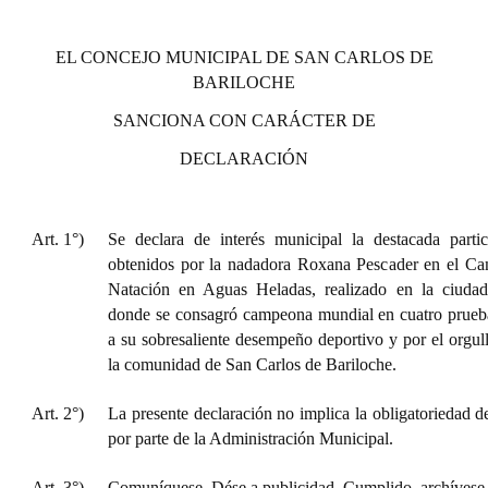
Huéspedes de Honor - Registro
EL CONCEJO MUNICIPAL DE SAN CARLOS DE
Antiguos Pobladores - Registro
BARILOCHE
Reconocimientos - Registro
SANCIONA CON CARÁCTER DE
Bariloche, Municipio intercultural
DECLARACIÓN
Entrega de distinciones
Art. 1°)
Se declara de interés municipal la destacada parti
REFORMA DE LA CARTA ORGÁNICA
obtenidos por la nadadora Roxana Pescader en el C
Natación en Aguas Heladas, realizado en la ciudad
donde se consagró campeona mundial en cuatro prueb
a su sobresaliente desempeño deportivo y por el orgul
la comunidad de San Carlos de Bariloche.
Art. 2°)
La presente declaración no implica la obligatoriedad d
por parte de la Administración Municipal.
Art. 3°)
Comuníquese. Dése a publicidad. Cumplido, archívese