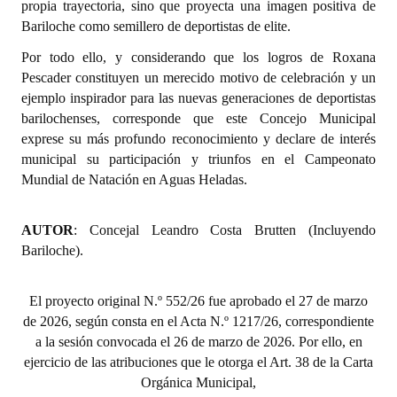
propia trayectoria, sino que proyecta una imagen positiva de
INSTITUCIONAL
Bariloche como semillero de deportistas de elite.
Antiguos Pobladores
Por todo ello, y considerando que los logros de Roxana
Pescader constituyen un merecido motivo de celebración y un
Noticias Destacadas
ejemplo inspirador para las nuevas generaciones de deportistas
barilochenses, corresponde que este Concejo Municipal
Registros y Distinciones
exprese su más profundo reconocimiento y declare de interés
municipal su participación y triunfos en el Campeonato
Datos Históricos
Mundial de Natación en Aguas Heladas.
Premio al Mérito - Registro
AUTOR
: Concejal Leandro Costa Brutten (Incluyendo
Audiencias Públicas - Registro
Bariloche).
Mujeres que Dejaron Huellas - Registro
El proyecto original N.º 552/26 fue aprobado el 27 de marzo
Periodistas Decanos - Registro
de 2026, según consta en el Acta N.º 1217/26, correspondiente
a la sesión convocada el 26 de marzo de 2026. Por ello, en
Ciudadano Ilustre - Registro
ejercicio de las atribuciones que le otorga el Art. 38 de la Carta
Banca del Vecino - Registro
Orgánica Municipal,