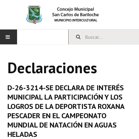
INICIO
Declaraciones
CONCEJO
Bloques Políticos
D-26-3214-SE DECLARA DE INTERÉS
Integrantes del Concejo
MUNICIPAL LA PARTICIPACIÓN Y LOS
LOGROS DE LA DEPORTISTA ROXANA
Comisiones Permanentes
PESCADER EN EL CAMPEONATO
Comisiones Especiales
MUNDIAL DE NATACIÓN EN AGUAS
HELADAS
Concejales Mandato Cumplido