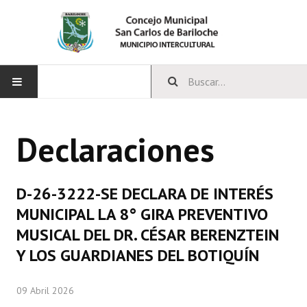
INICIO
Declaraciones
CONCEJO
Bloques Políticos
D-26-3222-SE DECLARA DE INTERÉS
Integrantes del Concejo
MUNICIPAL LA 8° GIRA PREVENTIVO
MUSICAL DEL DR. CÉSAR BERENZTEIN
Comisiones Permanentes
Y LOS GUARDIANES DEL BOTIQUÍN
Comisiones Especiales
09 Abril 2026
Concejales Mandato Cumplido