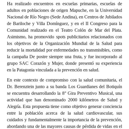
Ha realizado encuentros en escuelas primarias, escuelas de
Huéspedes de Honor - Registro
adultos en poblaciones de origen Mapuche, en la Universidad
Nacional de Río Negro (Sede Andina), en Centros de Jubilados
Antiguos Pobladores - Registro
de Bariloche y Villa Domínguez, y en el II Congreso para la
Reconocimientos - Registro
Comunidad realizado en el Teatro Colón de Mar del Plata.
Asimismo, ha promovido spots publicitarios relacionados con
Bariloche, Municipio intercultural
los objetivos de la Organización Mundial de la Salud para
reducir la mortalidad por enfermedades no transmisibles, como
Entrega de distinciones
la campaña De postre siempre una fruta, y fue incorporado al
grupo SAC Corazón y Mujer, donde presentó su experiencia
REFORMA DE LA CARTA ORGÁNICA
en la Patagonia vinculada a la prevención en salud.
En este contexto de compromiso con la salud comunitaria, el
Dr. Berenztein junto a su banda Los Guardianes del Botiquín
se encuentra desarrollando la 8° Gira Preventivo Musical, una
actividad que han denominado 2000 kilómetros de Salud y
Alegría. Esta propuesta tiene como objetivo generar conciencia
entre la población acerca de la salud cardiovascular, sus
cuidados y fundamentalmente la importancia de la prevención,
abordando una de las mayores causas de pérdida de vidas en el