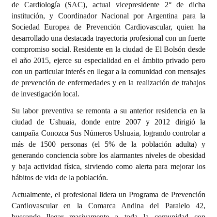
de Cardiología (SAC), actual vicepresidente 2° de dicha
institución, y Coordinador Nacional por Argentina para la
Dictámenes Asesoría Letrada
Sociedad Europea de Prevención Cardiovascular, quien ha
desarrollado una destacada trayectoria profesional con un fuerte
Actas de Sesión
compromiso social. Residente en la ciudad de El Bolsón desde
Informes de Unidad Coordinadora
el año 2015, ejerce su especialidad en el ámbito privado pero
con un particular interés en llegar a la comunidad con mensajes
Ejecución Presupuestaria
de prevención de enfermedades y en la realización de trabajos
de investigación local.
Actas de Audiencias Públicas
Su labor preventiva se remonta a su anterior residencia en la
NORMATIVA
ciudad de Ushuaia, donde entre 2007 y 2012 dirigió la
campaña Conozca Sus Números Ushuaia, logrando controlar a
Comunicaciones
más de 1500 personas (el 5% de la población adulta) y
generando conciencia sobre los alarmantes niveles de obesidad
Declaraciones
y baja actividad física, sirviendo como alerta para mejorar los
hábitos de vida de la población.
Resoluciones
Actualmente, el profesional lidera un Programa de Prevención
Resoluciones de Presidencia
Cardiovascular en la Comarca Andina del Paralelo 42,
buscando llegar masivamente a toda la comunidad con