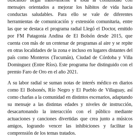
INSTITUCIONAL
mensajes orientados a mejorar los hábitos de vida hacia
conductas saludables. Para ello se vale de diferentes
Antiguos Pobladores
herramientas de comunicación y extensión comunitaria, entre
las que se destaca el programa radial Llegó el Doctor, emitido
Noticias Destacadas
por FM Patagonia Andina de El Bolsón desde 2015, que
cuenta con más de un centenar de programas al aire y se repite
Registros y Distinciones
en otras localidades de la zona e incluso en lugares distantes del
Datos Históricos
país como Monteros (Tucumán), Ciudad de Córdoba y Villa
Dominguez (Entre Ríos). Este programa fue distinguido con el
Premio al Mérito - Registro
premio Faro de Oro en el año 2021.
Audiencias Públicas - Registro
A su labor radial se suman notas de interés médico en diarios
como El Bolsonés, Río Negro y El Pueblo de Villaguay, así
Mujeres que Dejaron Huellas - Registro
como charlas a la comunidad en distintos escenarios, adaptando
su mensaje a las distintas edades y niveles de instrucción,
Periodistas Decanos - Registro
desacartonando la interacción con el público mediante
actuaciones y canciones divertidas que crea junto a músicos
Ciudadano Ilustre - Registro
amigos, logrando vencer las inhibiciones y facilitar la
comprensión de los temas tratados.
Banca del Vecino - Registro