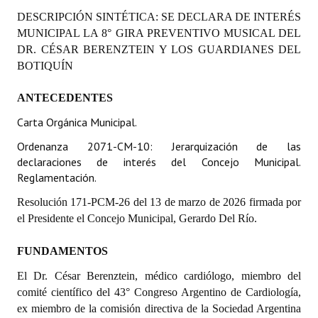
Programas
DESCRIPCIÓN SINTÉTICA:
SE DECLARA DE INTERÉS
MUNICIPAL LA 8° GIRA PREVENTIVO MUSICAL DEL
LEGISLACIÓN
DR. CÉSAR BERENZTEIN Y LOS GUARDIANES DEL
BOTIQUÍN
Constitución Nacional
ANTECEDENTES
Constitución Provincial
Carta Orgánica Municipal.
Carta Orgánica 2007
Ordenanza 2071-CM-10: Jerarquización de las
declaraciones de interés del Concejo Municipal.
Reglamento Interno
Reglamentación.
Digesto
Resolución 171-PCM-26 del 13 de marzo de 2026 firmada por
el Presidente el Concejo Municipal, Gerardo Del Río.
Organigrama
FUNDAMENTOS
DOCUMENTOS
El Dr. César Berenztein, médico cardiólogo, miembro del
Informes de Gestión
comité científico del 43° Congreso Argentino de Cardiología,
ex miembro de la comisión directiva de la Sociedad Argentina
Proyectos Presentados