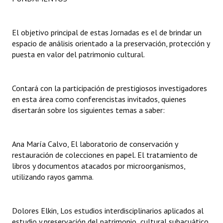
INSTITUCIONAL
Antiguos Pobladores
El objetivo principal de estas Jornadas es el de brindar un
espacio de análisis orientado a la preservación, protección y
Noticias Destacadas
puesta en valor del patrimonio cultural.
Registros y Distinciones
Contará con la participación de prestigiosos investigadores
Datos Históricos
en esta área como conferencistas invitados, quienes
disertarán sobre los siguientes temas a saber:
Premio al Mérito - Registro
Audiencias Públicas - Registro
Ana María Calvo, El laboratorio de conservación y
Mujeres que Dejaron Huellas - Registro
restauración de colecciones en papel. El tratamiento de
libros y documentos atacados por microorganismos,
Periodistas Decanos - Registro
utilizando rayos gamma.
Ciudadano Ilustre - Registro
Dolores Elkin, Los estudios interdisciplinarios aplicados al
Banca del Vecino - Registro
estudio y preservación del patrimonio cultural subacuático.