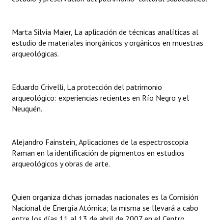
Huéspedes de Honor - Registro
Antiguos Pobladores - Registro
Marta Silvia Maier, La aplicación de técnicas analíticas al
estudio de materiales inorgánicos y orgánicos en muestras
Reconocimientos - Registro
arqueológicas.
Bariloche, Municipio intercultural
Eduardo Crivelli, La protección del patrimonio
Entrega de distinciones
arqueológico: experiencias recientes en Río Negro y el
Neuquén.
REFORMA DE LA CARTA ORGÁNICA
Alejandro Fainstein, Aplicaciones de la espectroscopia
Raman en la identificación de pigmentos en estudios
arqueológicos y obras de arte.
Quien organiza dichas jornadas nacionales es la Comisión
Nacional de Energía Atómica; la misma se llevará a cabo
entre los días 11 al 13 de abril de 2007 en el Centro