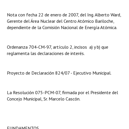
Dictámenes Asesoría Letrada
Nota con fecha 22 de enero de 2007, del Ing. Alberto Ward,
Gerente del Área Nuclear del Centro Atómico Bariloche,
Actas de Sesión
dependiente de la Comisión Nacional de Energía Atómica.
Informes de Unidad Coordinadora
Ordenanza 704-CM-97, artículo 2, incisos a) y b) que
Ejecución Presupuestaria
reglamenta las declaraciones de interés.
Actas de Audiencias Públicas
NORMATIVA
Proyecto de Declaración 824/07 - Ejecutivo Municipal.
Comunicaciones
La Resolución 075-PCM-07, firmada por el Presidente del
Declaraciones
Concejo Municipal, Sr. Marcelo Cascón.
Resoluciones
Resoluciones de Presidencia
FUNDAMENTOS