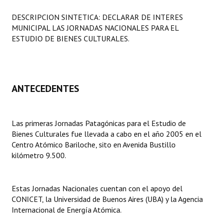
Programas
DESCRIPCION SINTETICA: DECLARAR DE INTERES
MUNICIPAL LAS JORNADAS NACIONALES PARA EL
LEGISLACIÓN
ESTUDIO DE BIENES CULTURALES.
Constitución Nacional
Constitución Provincial
ANTECEDENTES
Carta Orgánica 2007
Reglamento Interno
Las primeras Jornadas Patagónicas para el Estudio de
Bienes Culturales fue llevada a cabo en el año 2005 en el
Digesto
Centro Atómico Bariloche, sito en Avenida Bustillo
Organigrama
kilómetro 9.500.
DOCUMENTOS
Estas Jornadas Nacionales cuentan con el apoyo del
Informes de Gestión
CONICET, la Universidad de Buenos Aires (UBA) y la Agencia
Internacional de Energía Atómica.
Proyectos Presentados