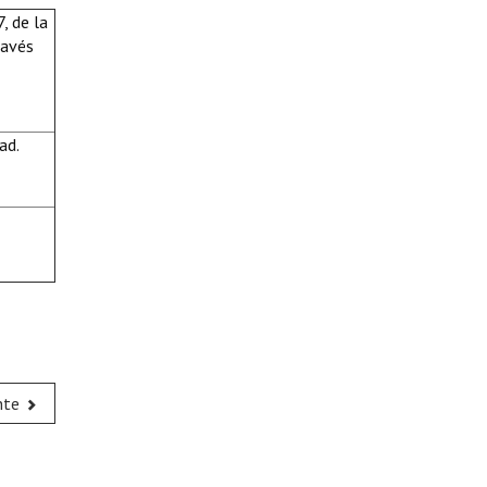
, de la
ravés
ad.
nte