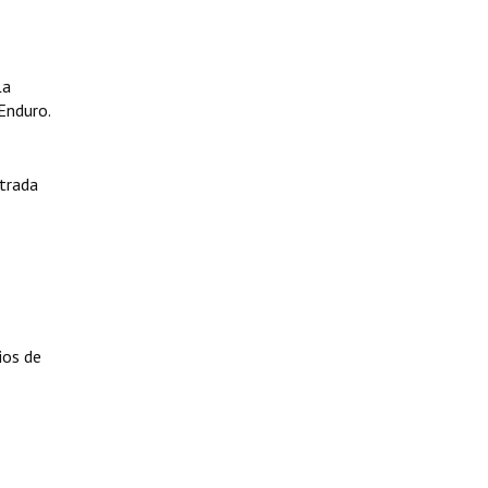
La
Enduro.
ntrada
ios de