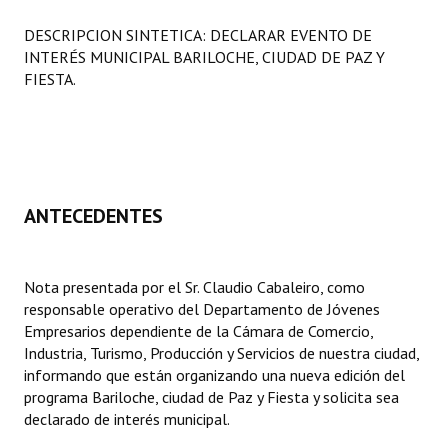
Programas
DESCRIPCION SINTETICA: DECLARAR EVENTO DE
INTERÉS MUNICIPAL BARILOCHE, CIUDAD DE PAZ Y
LEGISLACIÓN
FIESTA.
Constitución Nacional
Constitución Provincial
Carta Orgánica 2007
ANTECEDENTES
Reglamento Interno
Digesto
Nota presentada por el Sr. Claudio Cabaleiro, como
responsable operativo del Departamento de Jóvenes
Organigrama
Empresarios dependiente de la Cámara de Comercio,
Industria, Turismo, Producción y Servicios de nuestra ciudad,
DOCUMENTOS
informando que están organizando una nueva edición del
programa Bariloche, ciudad de Paz y Fiesta y solicita sea
Informes de Gestión
declarado de interés municipal.
Proyectos Presentados