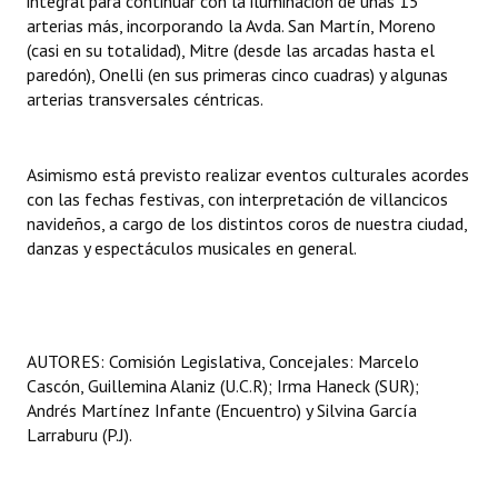
integral para continuar con la iluminación de unas 15
Huéspedes de Honor - Registro
arterias más, incorporando la Avda. San Martín, Moreno
(casi en su totalidad), Mitre (desde las arcadas hasta el
Antiguos Pobladores - Registro
paredón), Onelli (en sus primeras cinco cuadras) y algunas
arterias transversales céntricas.
Reconocimientos - Registro
Bariloche, Municipio intercultural
Asimismo está previsto realizar eventos culturales acordes
con las fechas festivas, con interpretación de villancicos
Entrega de distinciones
navideños, a cargo de los distintos coros de nuestra ciudad,
danzas y espectáculos musicales en general.
REFORMA DE LA CARTA ORGÁNICA
AUTORES: Comisión Legislativa, Concejales: Marcelo
Cascón, Guillemina Alaniz (U.C.R); Irma Haneck (SUR);
Andrés Martínez Infante (Encuentro) y Silvina García
Larraburu (P.J).