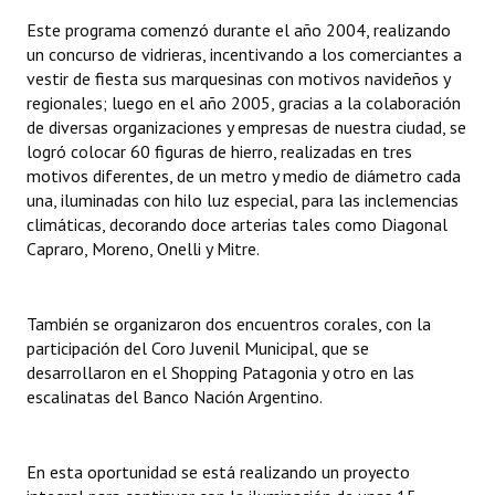
INSTITUCIONAL
Este programa comenzó durante el año 2004, realizando
un concurso de vidrieras, incentivando a los comerciantes a
Antiguos Pobladores
vestir de fiesta sus marquesinas con motivos navideños y
regionales; luego en el año 2005, gracias a la colaboración
Noticias Destacadas
de diversas organizaciones y empresas de nuestra ciudad, se
logró colocar 60 figuras de hierro, realizadas en tres
Registros y Distinciones
motivos diferentes, de un metro y medio de diámetro cada
una, iluminadas con hilo luz especial, para las inclemencias
Datos Históricos
climáticas, decorando doce arterias tales como Diagonal
Premio al Mérito - Registro
Capraro, Moreno, Onelli y Mitre.
Audiencias Públicas - Registro
También se organizaron dos encuentros corales, con la
Mujeres que Dejaron Huellas - Registro
participación del Coro Juvenil Municipal, que se
desarrollaron en el Shopping Patagonia y otro en las
Periodistas Decanos - Registro
escalinatas del Banco Nación Argentino.
Ciudadano Ilustre - Registro
En esta oportunidad se está realizando un proyecto
Banca del Vecino - Registro