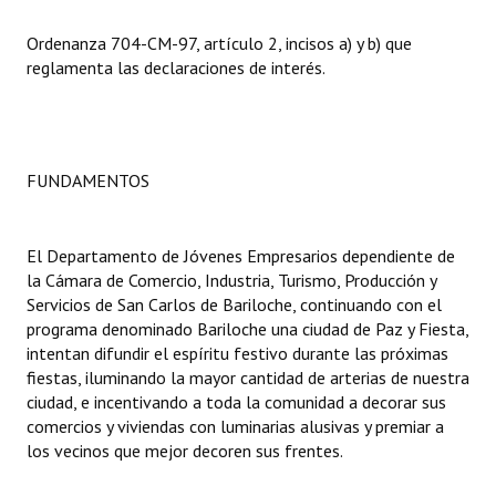
Ordenanza 704-CM-97, artículo 2, incisos a) y b) que
Dictámenes Asesoría Letrada
reglamenta las declaraciones de interés.
Actas de Sesión
Informes de Unidad Coordinadora
FUNDAMENTOS
Ejecución Presupuestaria
Actas de Audiencias Públicas
El Departamento de Jóvenes Empresarios dependiente de
NORMATIVA
la Cámara de Comercio, Industria, Turismo, Producción y
Servicios de San Carlos de Bariloche, continuando con el
Comunicaciones
programa denominado Bariloche una ciudad de Paz y Fiesta,
intentan difundir el espíritu festivo durante las próximas
Declaraciones
fiestas, iluminando la mayor cantidad de arterias de nuestra
ciudad, e incentivando a toda la comunidad a decorar sus
Resoluciones
comercios y viviendas con luminarias alusivas y premiar a
los vecinos que mejor decoren sus frentes.
Resoluciones de Presidencia