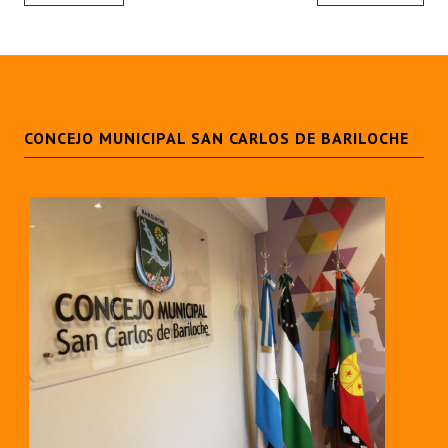
Programas
LEGISLACIÓN
Constitución Nacional
CONCEJO MUNICIPAL SAN CARLOS DE BARILOCHE
Constitución Provincial
Carta Orgánica 2007
Reglamento Interno
Digesto
Organigrama
DOCUMENTOS
Informes de Gestión
Proyectos Presentados