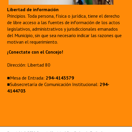
Libertad de información
Dictámenes Asesoría Letrada
Principios. Toda persona, física o jurídica, tiene el derecho
de libre acceso a las fuentes de información de los actos
Actas de Sesión
legislativos, administrativos y jurisdiccionales emanados
del Municipio, sin que sea necesario indicar las razones que
Informes de Unidad Coordinadora
motivan el requerimiento.
Ejecución Presupuestaria
¡Conectate con el Concejo!
Actas de Audiencias Públicas
Dirección: Libertad 80
NORMATIVA
■Mesa de Entrada:
294-4143579
■Subsecretaría de Comunicación Institucional:
294-
Comunicaciones
4144703
Declaraciones
Resoluciones
Resoluciones de Presidencia