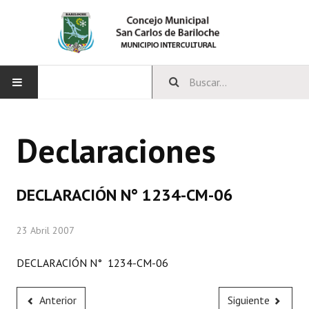
INICIO
Declaraciones
CONCEJO
Bloques Políticos
DECLARACIÓN N° 1234-CM-06
Integrantes del Concejo
23 Abril 2007
Comisiones Permanentes
DECLARACIÓN N° 1234-CM-06
Comisiones Especiales
Concejales Mandato Cumplido
Anterior
Siguiente