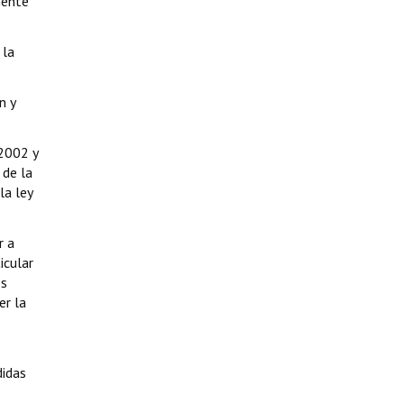
mente
 la
n y
 2002 y
 de la
la ley
r a
icular
es
er la
didas