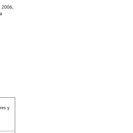
e 2006,
ca
res y