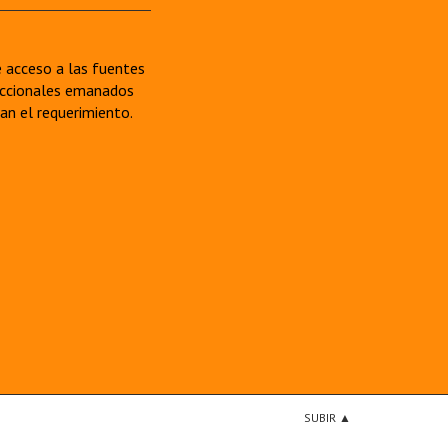
re acceso a las fuentes
sdiccionales emanados
van el requerimiento.
SUBIR ▲