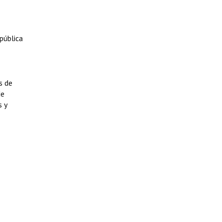
pública
s de
de
s y