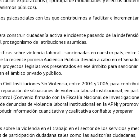
 estudios exploratorios (Tipología de modalidades y efectos doble
ganismos públicos).
os psicosociales con los que contribuimos a facilitar e incrementar
a construir ciudadanía activa e incidente
pasando de la indefensió
al protagonismo de atribuciones asumidas.
íficas sobre violencia laboral - sancionadas en nuestro país, entre
de la reciente primera Audiencia Pública llevada a cabo en el Senado
s proyectos legislativos presentados en ese ámbito para sancionar 
en el ámbito privado y público.
 Civil Instituciones Sin Violencia, entre 2004 y 2006, para contribui
 reparación de situaciones de violencia laboral institucional, en part
control (Convenio firmado con la Fiscalía Nacional de Investigacion
 de denuncias de violencia laboral institucional en la APN) y promov
oducir información cuantitativa y cualitativa confiable y preparar
s sobre la violencia en el trabajo en el sector de los servicios y me
as de participación ciudadana tales como las auditorías ciudadanas,