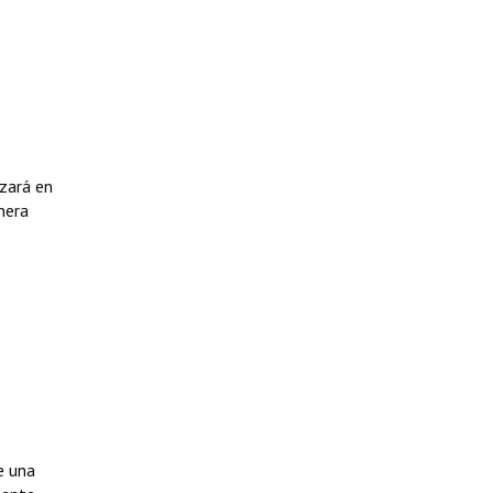
izará en
nera
e una