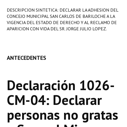
Programas
DESCRIPCION SINTETICA: DECLARAR LA ADHESION DEL
CONCEJO MUNICIPAL SAN CARLOS DE BARILOCHE A LA
LEGISLACIÓN
VIGENCIA DEL ESTADO DE DERECHO Y AL RECLAMO DE
APARICION CON VIDA DEL SR. JORGE JULIO LOPEZ.
Constitución Nacional
Constitución Provincial
Carta Orgánica 2007
ANTECEDENTES
Reglamento Interno
Digesto
Declaración 1026-
Organigrama
CM-04: Declarar
DOCUMENTOS
personas no gratas
Informes de Gestión
Proyectos Presentados