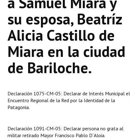
a Samuel Miara y
su esposa, Beatríz
Dictámenes Asesoría Letrada
Actas de Sesión
Alicia Castillo de
Informes de Unidad Coordinadora
Miara en la ciudad
Ejecución Presupuestaria
de Bariloche.
Actas de Audiencias Públicas
NORMATIVA
Comunicaciones
Declaración 1075-CM-05: Declarar de Interés Municipal el
Encuentro Regional de la Red por la Identidad de la
Declaraciones
Patagonia.
Resoluciones
Declaración 1091-CM-05: Declarar persona no grata al
Resoluciones de Presidencia
militar retirado Mayor Francisco Pablo D´Aloia.