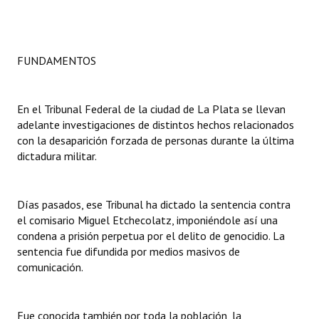
Huéspedes de Honor - Registro
Antiguos Pobladores - Registro
FUNDAMENTOS
Reconocimientos - Registro
Bariloche, Municipio intercultural
En el Tribunal Federal de la ciudad de La Plata se llevan
adelante investigaciones de distintos hechos relacionados
Entrega de distinciones
con la desaparición forzada de personas durante la última
dictadura militar.
REFORMA DE LA CARTA ORGÁNICA
Días pasados, ese Tribunal ha dictado la sentencia contra
el comisario Miguel Etchecolatz, imponiéndole así una
condena a prisión perpetua por el delito de genocidio. La
sentencia fue difundida por medios masivos de
comunicación.
Fue conocida también por toda la población, la