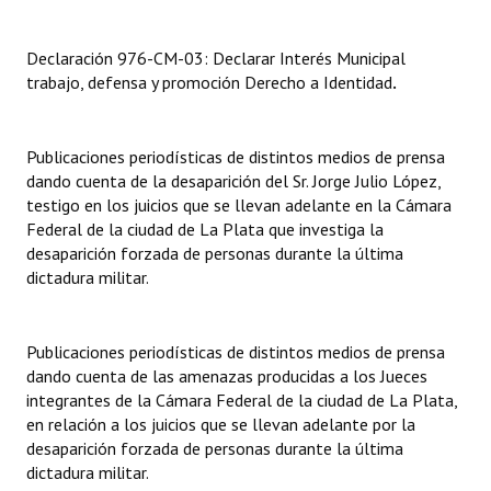
INSTITUCIONAL
Declaración 976-CM-03: Declarar Interés Municipal
Antiguos Pobladores
trabajo, defensa y promoción Derecho a Identidad
.
Noticias Destacadas
Registros y Distinciones
Publicaciones periodísticas de distintos medios de prensa
dando cuenta de la desaparición del Sr. Jorge Julio López,
Datos Históricos
testigo en los juicios que se llevan adelante en la Cámara
Federal de la ciudad de La Plata que investiga la
Premio al Mérito - Registro
desaparición forzada de personas durante la última
dictadura militar.
Audiencias Públicas - Registro
Mujeres que Dejaron Huellas - Registro
Publicaciones periodísticas de distintos medios de prensa
dando cuenta de las amenazas producidas a los Jueces
Periodistas Decanos - Registro
integrantes de la Cámara Federal de la ciudad de La Plata,
en relación a los juicios que se llevan adelante por la
Ciudadano Ilustre - Registro
desaparición forzada de personas durante la última
Banca del Vecino - Registro
dictadura militar.