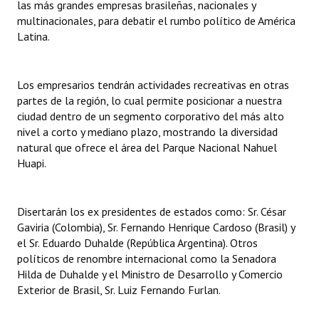
las más grandes empresas brasileñas, nacionales y
multinacionales, para debatir el rumbo político de América
Dictámenes Asesoría Letrada
Latina.
Actas de Sesión
Los empresarios tendrán actividades recreativas en otras
Informes de Unidad Coordinadora
partes de la región, lo cual permite posicionar a nuestra
ciudad dentro de un segmento corporativo del más alto
Ejecución Presupuestaria
nivel a corto y mediano plazo, mostrando la diversidad
Actas de Audiencias Públicas
natural que ofrece el área del Parque Nacional Nahuel
Huapi.
NORMATIVA
Comunicaciones
Disertarán los ex presidentes de estados como: Sr. César
Gaviria (Colombia), Sr. Fernando Henrique Cardoso (Brasil) y
Declaraciones
el Sr. Eduardo Duhalde (República Argentina). Otros
políticos de renombre internacional como la Senadora
Resoluciones
Hilda de Duhalde y el Ministro de Desarrollo y Comercio
Exterior de Brasil, Sr. Luiz Fernando Furlan.
Resoluciones de Presidencia