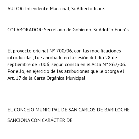
INSTITUCIONAL
AUTOR: Intendente Municipal, Sr. Alberto Icare.
Antiguos Pobladores
COLABORADOR: Secretario de Gobierno, Sr. Adolfo Fourés.
Noticias Destacadas
Registros y Distinciones
El proyecto original Nº 700/06, con las modificaciones
Datos Históricos
introducidas, fue aprobado en la sesión del día 28 de
septiembre de 2006, según consta en el Acta Nº 867/06.
Premio al Mérito - Registro
Por ello, en ejercicio de las atribuciones que le otorga el
Art. 17 de la Carta Orgánica Municipal,
Audiencias Públicas - Registro
Mujeres que Dejaron Huellas - Registro
Periodistas Decanos - Registro
EL CONCEJO MUNICIPAL DE SAN CARLOS DE BARILOCHE
SANCIONA CON CARÁCTER DE
Ciudadano Ilustre - Registro
Banca del Vecino - Registro