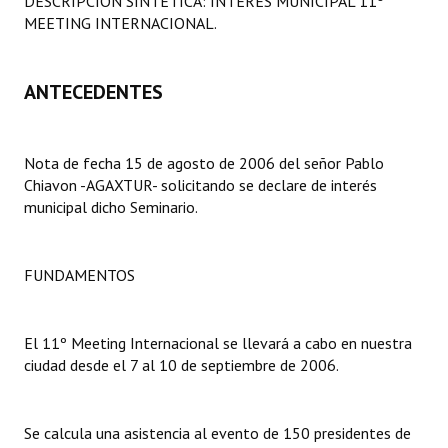
DESCRIPCION SINTETICA: INTERES MUNICIPAL 11º
Programas
MEETING INTERNACIONAL.
LEGISLACIÓN
ANTECEDENTES
Constitución Nacional
Constitución Provincial
Nota de fecha 15 de agosto de 2006 del señor Pablo
Chiavon -AGAXTUR- solicitando se declare de interés
Carta Orgánica 2007
municipal dicho Seminario.
Reglamento Interno
FUNDAMENTOS
Digesto
Organigrama
El 11º Meeting Internacional se llevará a cabo en nuestra
DOCUMENTOS
ciudad desde el 7 al 10 de septiembre de 2006.
Informes de Gestión
Se calcula una asistencia al evento de 150 presidentes de
Proyectos Presentados