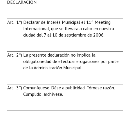
DECLARACION
Huéspedes de Honor - Registro
Antiguos Pobladores - Registro
Art. 1°)
Declarar de Interés Municipal el 11º Meeting
Internacional, que se llevara a cabo en nuestra
Reconocimientos - Registro
ciudad del 7 al 10 de septiembre de 2006.
Bariloche, Municipio intercultural
Entrega de distinciones
Art. 2°)
La presente declaración no implica la
obligatoriedad de efectuar erogaciones por parte
REFORMA DE LA CARTA ORGÁNICA
de la Administración Municipal.
Art. 3°)
Comuníquese. Dése a publicidad. Tómese razón.
Cumplido, archívese.