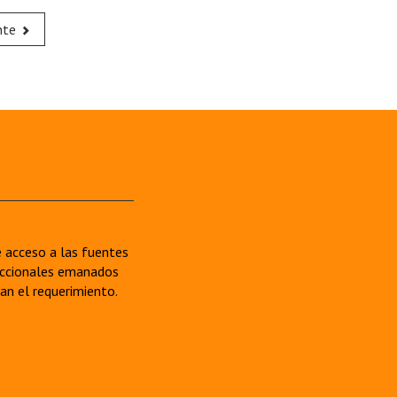
nte
re acceso a las fuentes
sdiccionales emanados
van el requerimiento.