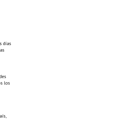
s días
cas
ades
os los
aís,