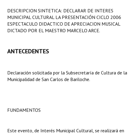
Programas
DESCRIPCION SINTETICA: DECLARAR DE INTERES
MUNICIPAL CULTURAL LA PRESENTACIÓN CICLO 2006
LEGISLACIÓN
ESPECTACULO DIDACTICO DE APRECIACION MUSICAL
DICTADO POR EL MAESTRO MARCELO ARCE.
Constitución Nacional
Constitución Provincial
ANTECEDENTES
Carta Orgánica 2007
Reglamento Interno
Declaración solicitada por la Subsecretaría de Cultura de la
Municipalidad de San Carlos de Bariloche.
Digesto
Organigrama
DOCUMENTOS
FUNDAMENTOS
Informes de Gestión
Este evento, de Interés Municipal Cultural, se realizará en
Proyectos Presentados