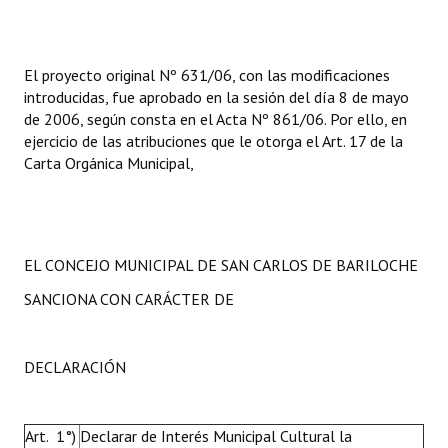
INSTITUCIONAL
Antiguos Pobladores
El proyecto original Nº 631/06, con las modificaciones
introducidas, fue aprobado en la sesión del día 8 de mayo
Noticias Destacadas
de 2006, según consta en el Acta Nº 861/06. Por ello, en
ejercicio de las atribuciones que le otorga el Art. 17 de la
Registros y Distinciones
Carta Orgánica Municipal,
Datos Históricos
Premio al Mérito - Registro
Audiencias Públicas - Registro
EL CONCEJO MUNICIPAL DE SAN CARLOS DE BARILOCHE
SANCIONA CON CARÁCTER DE
Mujeres que Dejaron Huellas - Registro
Periodistas Decanos - Registro
DECLARACIÓN
Ciudadano Ilustre - Registro
Banca del Vecino - Registro
Art. 1°)
Declarar de Interés Municipal Cultural la