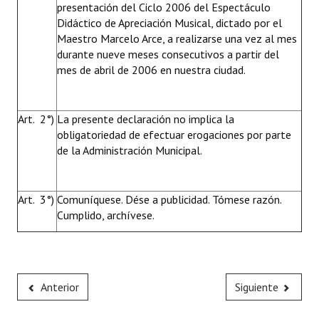
presentación del Ciclo 2006 del Espectáculo
Huéspedes de Honor - Registro
Didáctico de Apreciación Musical, dictado por el
Maestro Marcelo Arce, a realizarse una vez al mes
Antiguos Pobladores - Registro
durante nueve meses consecutivos a partir del
mes de abril de 2006 en nuestra ciudad.
Reconocimientos - Registro
Bariloche, Municipio intercultural
Art. 2°)
La presente declaración no implica la
Entrega de distinciones
obligatoriedad de efectuar erogaciones por parte
de la Administración Municipal.
REFORMA DE LA CARTA ORGÁNICA
Art. 3°)
Comuníquese. Dése a publicidad. Tómese razón.
Cumplido, archívese.
Anterior
Siguiente