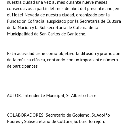
nuestra ciudad una vez al mes durante nueve meses
consecutivos a partir del mes de abril del presente año, en
Dictámenes Asesoría Letrada
el Hotel Nevada de nuestra ciudad, organizado por la
Fundación Cofradía, auspiciado por la Secretaría de Cultura
Actas de Sesión
de la Nación y la Subsecretaría de Cultura de la
Municipalidad de San Carlos de Bariloche.
Informes de Unidad Coordinadora
Ejecución Presupuestaria
Esta actividad tiene como objetivo la difusión y promoción
Actas de Audiencias Públicas
de la música clásica, contando con un importante número
de participantes.
NORMATIVA
Comunicaciones
AUTOR: Intendente Municipal, Sr. Alberto Icare.
Declaraciones
Resoluciones
COLABORADORES: Secretario de Gobierno, Sr. Adolfo
Resoluciones de Presidencia
Foures y Subsecretario de Cultura, Sr. Luis Torrejón.