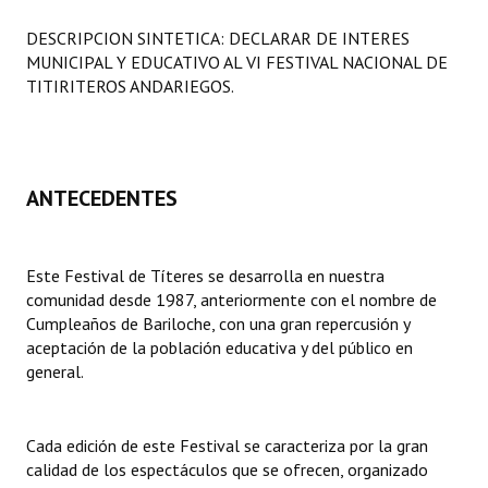
Programas
DESCRIPCION SINTETICA: DECLARAR DE INTERES
MUNICIPAL Y EDUCATIVO AL VI FESTIVAL NACIONAL DE
LEGISLACIÓN
TITIRITEROS ANDARIEGOS.
Constitución Nacional
Constitución Provincial
ANTECEDENTES
Carta Orgánica 2007
Reglamento Interno
Este Festival de Títeres se desarrolla en nuestra
comunidad desde 1987, anteriormente con el nombre de
Digesto
Cumpleaños de Bariloche, con una gran repercusión y
Organigrama
aceptación de la población educativa y del público en
general.
DOCUMENTOS
Informes de Gestión
Cada edición de este Festival se caracteriza por la gran
calidad de los espectáculos que se ofrecen, organizado
Proyectos Presentados