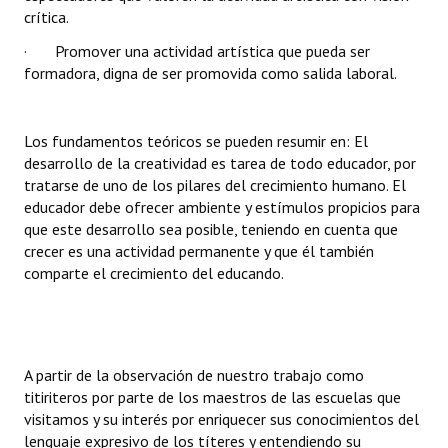
crítica.
Huéspedes de Honor - Registro
· Promover una actividad artística que pueda ser
Antiguos Pobladores - Registro
formadora, digna de ser promovida como salida laboral.
Reconocimientos - Registro
Los fundamentos teóricos se pueden resumir en: El
Bariloche, Municipio intercultural
desarrollo de la creatividad es tarea de todo educador, por
Entrega de distinciones
tratarse de uno de los pilares del crecimiento humano. El
educador debe ofrecer ambiente y estímulos propicios para
REFORMA DE LA CARTA ORGÁNICA
que este desarrollo sea posible, teniendo en cuenta que
crecer es una actividad permanente y que él también
comparte el crecimiento del educando.
A partir de la observación de nuestro trabajo como
titiriteros por parte de los maestros de las escuelas que
visitamos y su interés por enriquecer sus conocimientos del
lenguaje expresivo de los títeres y entendiendo su