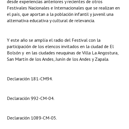
desde experiencias anteriores y recientes de otros
Festivales Nacionales e Internacionales que se realizan en
Dictámenes Asesoría Letrada
el país, que aportan a la población infantil y juvenil una
alternativa educativa y cultural de relevancia.
Actas de Sesión
Informes de Unidad Coordinadora
Y este año se amplía el radio del Festival con la
participación de los elencos invitados en la ciudad de El
Ejecución Presupuestaria
Bolsón y en las ciudades neuquinas de Villa La Angostura,
San Martín de los Andes, Junín de los Andes y Zapala.
Actas de Audiencias Públicas
NORMATIVA
Declaración 181-CM94.
Comunicaciones
Declaraciones
Declaración 992-CM-04.
Resoluciones
Declaración 1089-CM-05.
Resoluciones de Presidencia