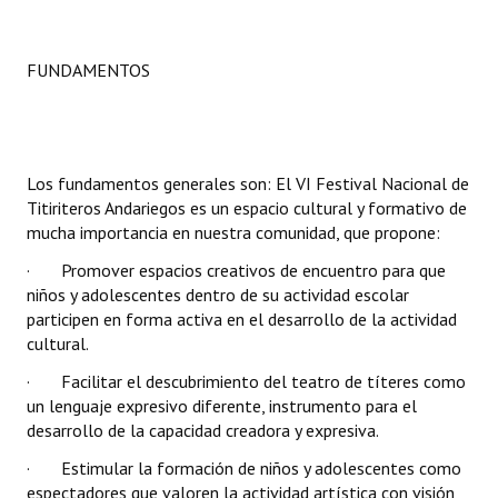
INSTITUCIONAL
Antiguos Pobladores
FUNDAMENTOS
Noticias Destacadas
Registros y Distinciones
Los fundamentos generales son: El VI Festival Nacional de
Datos Históricos
Titiriteros Andariegos es un espacio cultural y formativo de
mucha importancia en nuestra comunidad, que propone:
Premio al Mérito - Registro
· Promover espacios creativos de encuentro para que
Audiencias Públicas - Registro
niños y adolescentes dentro de su actividad escolar
participen en forma activa en el desarrollo de la actividad
Mujeres que Dejaron Huellas - Registro
cultural.
· Facilitar el descubrimiento del teatro de títeres como
Periodistas Decanos - Registro
un lenguaje expresivo diferente, instrumento para el
desarrollo de la capacidad creadora y expresiva.
Ciudadano Ilustre - Registro
· Estimular la formación de niños y adolescentes como
Banca del Vecino - Registro
espectadores que valoren la actividad artística con visión