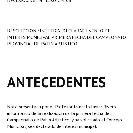
DECLARACIÓN N° 1180-CM-06
Programas
LEGISLACIÓN
DESCRIPCION SINTETICA: DECLARAR EVENTO DE
Constitución Nacional
INTERÉS MUNICIPAL PRIMERA FECHA DEL CAMPEONATO
PROVINCIAL DE PATÍN ARTÍSTICO.
Constitución Provincial
Carta Orgánica 2007
Reglamento Interno
ANTECEDENTES
Digesto
Organigrama
Nota presentada por el Profesor Marcelo Javier Rivero
DOCUMENTOS
informando de la realización de la primera fecha del
Campeonato de Patín Artístico, y ha solicitado al Concejo
Informes de Gestión
Municipal, sea declarado de interés municipal.
Proyectos Presentados