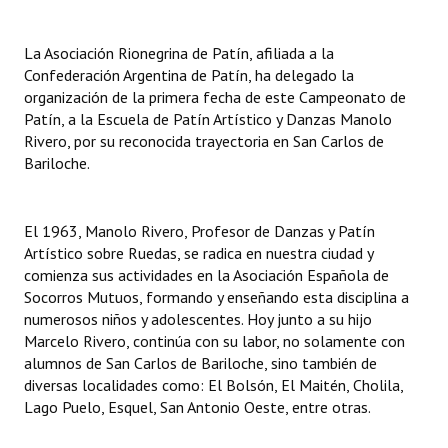
INSTITUCIONAL
La Asociación Rionegrina de Patín, afiliada a la
Antiguos Pobladores
Confederación Argentina de Patín, ha delegado la
organización de la primera fecha de este Campeonato de
Noticias Destacadas
Patín, a la Escuela de Patín Artístico y Danzas Manolo
Rivero, por su reconocida trayectoria en San Carlos de
Registros y Distinciones
Bariloche.
Datos Históricos
Premio al Mérito - Registro
El 1963, Manolo Rivero, Profesor de Danzas y Patín
Artístico sobre Ruedas, se radica en nuestra ciudad y
Audiencias Públicas - Registro
comienza sus actividades en la Asociación Española de
Socorros Mutuos, formando y enseñando esta disciplina a
Mujeres que Dejaron Huellas - Registro
numerosos niños y adolescentes. Hoy junto a su hijo
Marcelo Rivero, continúa con su labor, no solamente con
Periodistas Decanos - Registro
alumnos de San Carlos de Bariloche, sino también de
diversas localidades como: El Bolsón, El Maitén, Cholila,
Ciudadano Ilustre - Registro
Lago Puelo, Esquel, San Antonio Oeste, entre otras.
Banca del Vecino - Registro