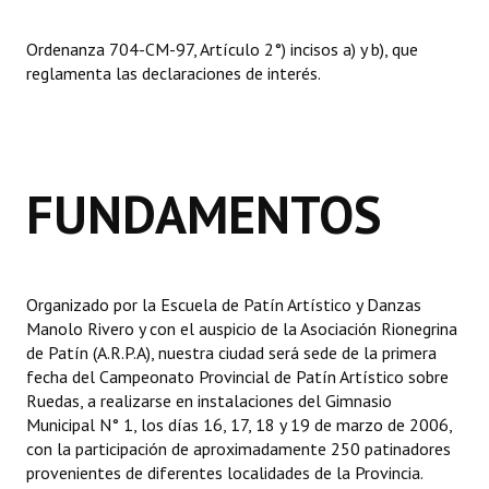
Dictámenes Asesoría Letrada
Ordenanza 704-CM-97, Artículo 2°) incisos a) y b), que
reglamenta las declaraciones de interés.
Actas de Sesión
Informes de Unidad Coordinadora
Ejecución Presupuestaria
FUNDAMENTOS
Actas de Audiencias Públicas
NORMATIVA
Organizado por la Escuela de Patín Artístico y Danzas
Comunicaciones
Manolo Rivero y con el auspicio de la Asociación Rionegrina
de Patín (A.R.P.A), nuestra ciudad será sede de la primera
Declaraciones
fecha del Campeonato Provincial de Patín Artístico sobre
Ruedas, a realizarse en instalaciones del Gimnasio
Resoluciones
Municipal N° 1, los días 16, 17, 18 y 19 de marzo de 2006,
con la participación de aproximadamente 250 patinadores
Resoluciones de Presidencia
provenientes de diferentes localidades de la Provincia.