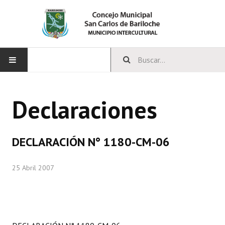
INICIO
Declaraciones
CONCEJO
Bloques Políticos
DECLARACIÓN N° 1180-CM-06
Integrantes del Concejo
25 Abril 2007
Comisiones Permanentes
Comisiones Especiales
Concejales Mandato Cumplido