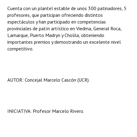
Huéspedes de Honor - Registro
Cuenta con un plantel estable de unos 300 patinadores, 5
profesores, que participan ofreciendo distintos
Antiguos Pobladores - Registro
espectáculos y han participado en competencias
provinciales de patín artístico en Viedma, General Roca,
Reconocimientos - Registro
Lamarque, Puerto Madryn y Cholila, obteniendo
importantes premios y demostrando un excelente nivel
Bariloche, Municipio intercultural
competitivo.
Entrega de distinciones
REFORMA DE LA CARTA ORGÁNICA
AUTOR: Concejal Marcelo Cascón (UCR).
INICIATIVA: Profesor Marcelo Rivero.