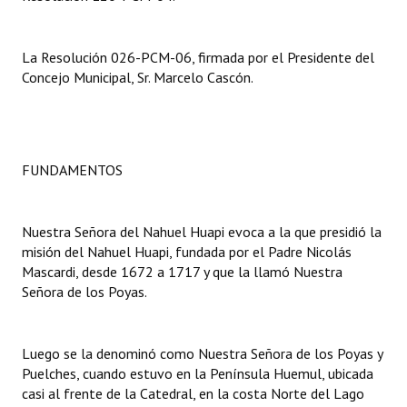
Dictámenes Asesoría Letrada
La Resolución 026-PCM-06, firmada por el Presidente del
Actas de Sesión
Concejo Municipal, Sr. Marcelo Cascón.
Informes de Unidad Coordinadora
Ejecución Presupuestaria
FUNDAMENTOS
Actas de Audiencias Públicas
NORMATIVA
Nuestra Señora del Nahuel Huapi evoca a la que presidió la
misión del Nahuel Huapi, fundada por el Padre Nicolás
Comunicaciones
Mascardi, desde 1672 a 1717 y que la llamó Nuestra
Señora de los Poyas.
Declaraciones
Resoluciones
Luego se la denominó como Nuestra Señora de los Poyas y
Puelches, cuando estuvo en la Península Huemul, ubicada
Resoluciones de Presidencia
casi al frente de la Catedral, en la costa Norte del Lago