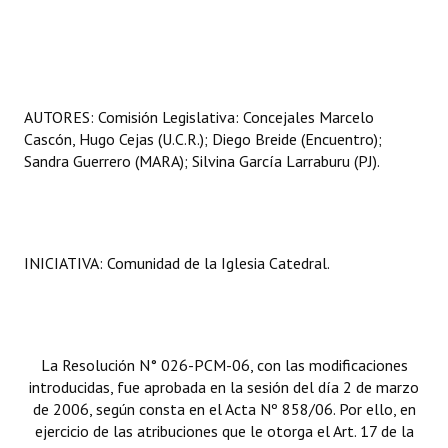
Huéspedes de Honor - Registro
Antiguos Pobladores - Registro
Reconocimientos - Registro
AUTORES: Comisión Legislativa: Concejales Marcelo
Cascón, Hugo Cejas (U.C.R.); Diego Breide (Encuentro);
Bariloche, Municipio intercultural
Sandra Guerrero (MARA); Silvina García Larraburu (PJ).
Entrega de distinciones
REFORMA DE LA CARTA ORGÁNICA
INICIATIVA: Comunidad de la Iglesia Catedral.
La Resolución N° 026-PCM-06, con las modificaciones
introducidas, fue aprobada en la sesión del día 2 de marzo
de 2006, según consta en el Acta Nº 858/06. Por ello, en
ejercicio de las atribuciones que le otorga el Art. 17 de la