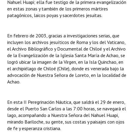
Nahuel Huapi; ella fue testigo de la primera evangelización
INSTITUCIONAL
en estas zonas y también de los primeros mártires
patagónicos, laicos poyas y sacerdotes jesuitas.
Antiguos Pobladores
Noticias Destacadas
En febrero de 2003, gracias a investigaciones serias, que
incluyen los archivos jesuíticos de Roma y los del Vaticano,
Registros y Distinciones
el Archivo Bibliográfico y Documental de Chiloé y el Archivo
Datos Históricos
de la Evangelización de la Iglesia Santa María de Achao, se
logró ubicar la imagen de la Virgen, en la Isla Quinchao, en
Premio al Mérito - Registro
el archipiélago de Chiloé (Chile), donde es venerada bajo la
advocación de Nuestra Señora de Loreto, en la localidad de
Audiencias Públicas - Registro
Achao.
Mujeres que Dejaron Huellas - Registro
En esta II Peregrinación Náutica, que saldrá el 29 de enero,
Periodistas Decanos - Registro
desde el Puerto San Carlos a las 7:00 horas, se navegará el
lago, acompañando a Nuestra Señora del Nahuel Huapi,
Ciudadano Ilustre - Registro
mirando Bariloche, su gente, sus costas y paisajes con ojos
Banca del Vecino - Registro
de fe y esperanza cristiana.