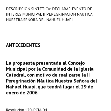
Programas
DESCRIPCION SINTETICA: DECLARAR EVENTO DE
INTERES MUNICIPAL II PEREGRINACION NAUTICA
LEGISLACIÓN
NUESTRA SEÑORA DEL NAHUEL HUAPI.
Constitución Nacional
Constitución Provincial
ANTECEDENTES
Carta Orgánica 2007
Reglamento Interno
La propuesta presentada al Concejo
Municipal por la Comunidad de la Iglesia
Digesto
Catedral, con motivo de realizarse la II
Organigrama
Peregrinación Náutica Nuestra Señora del
Nahuel Huapi, que tendrá lugar el 29 de
DOCUMENTOS
enero de 2006.
Informes de Gestión
Resolución 120-PCM-04.
Proyectos Presentados