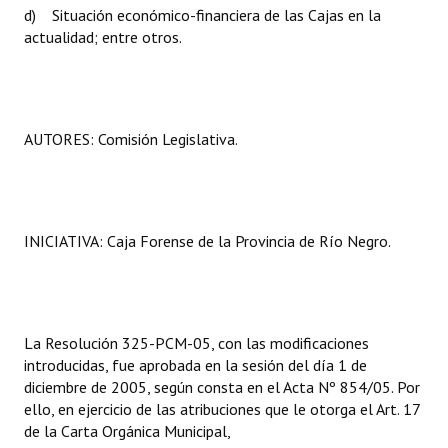
d) Situación económico-financiera de las Cajas en la
Huéspedes de Honor - Registro
actualidad; entre otros.
Antiguos Pobladores - Registro
Reconocimientos - Registro
AUTORES: Comisión Legislativa.
Bariloche, Municipio intercultural
Entrega de distinciones
REFORMA DE LA CARTA ORGÁNICA
INICIATIVA: Caja Forense de la Provincia de Río Negro.
La Resolución 325-PCM-05, con las modificaciones
introducidas, fue aprobada en la sesión del día 1 de
diciembre de 2005, según consta en el Acta Nº 854/05. Por
ello, en ejercicio de las atribuciones que le otorga el Art. 17
de la Carta Orgánica Municipal,