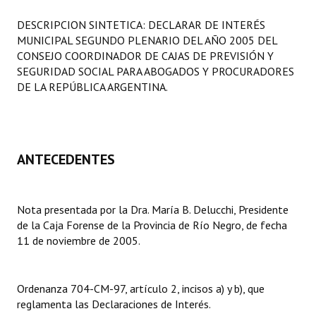
Programas
DESCRIPCION SINTETICA: DECLARAR DE INTERÉS
MUNICIPAL SEGUNDO PLENARIO DEL AÑO 2005 DEL
LEGISLACIÓN
CONSEJO COORDINADOR DE CAJAS DE PREVISIÓN Y
SEGURIDAD SOCIAL PARA ABOGADOS Y PROCURADORES
Constitución Nacional
DE LA REPÚBLICA ARGENTINA.
Constitución Provincial
Carta Orgánica 2007
ANTECEDENTES
Reglamento Interno
Digesto
Nota presentada por la Dra. María B. Delucchi, Presidente
Organigrama
de la Caja Forense de la Provincia de Río Negro, de fecha
11 de noviembre de 2005.
DOCUMENTOS
Informes de Gestión
Ordenanza 704-CM-97, artículo 2, incisos a) y b), que
reglamenta las Declaraciones de Interés.
Proyectos Presentados