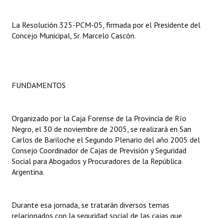
Dictámenes Asesoría Letrada
La Resolución 325-PCM-05, firmada por el Presidente del
Concejo Municipal, Sr. Marcelo Cascón.
Actas de Sesión
Informes de Unidad Coordinadora
Ejecución Presupuestaria
FUNDAMENTOS
Actas de Audiencias Públicas
Organizado por la Caja Forense de la Provincia de Río
NORMATIVA
Negro, el 30 de noviembre de 2005, se realizará en San
Carlos de Bariloche el Segundo Plenario del año 2005 del
Comunicaciones
Consejo Coordinador de Cajas de Previsión y Seguridad
Social para Abogados y Procuradores de la República
Declaraciones
Argentina.
Resoluciones
Resoluciones de Presidencia
Durante esa jornada, se tratarán diversos temas
relacionados con la seguridad social de las cajas que