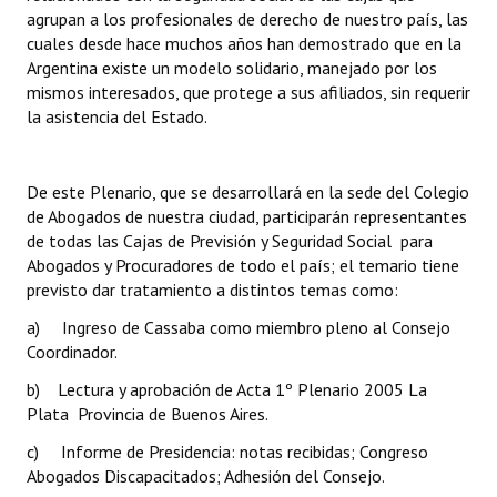
INSTITUCIONAL
agrupan a los profesionales de derecho de nuestro país, las
cuales desde hace muchos años han demostrado que en la
Antiguos Pobladores
Argentina existe un modelo solidario, manejado por los
mismos interesados, que protege a sus afiliados, sin requerir
Noticias Destacadas
la asistencia del Estado.
Registros y Distinciones
De este Plenario, que se desarrollará en la sede del Colegio
Datos Históricos
de Abogados de nuestra ciudad, participarán representantes
de todas las Cajas de Previsión y Seguridad Social para
Premio al Mérito - Registro
Abogados y Procuradores de todo el país; el temario tiene
previsto dar tratamiento a distintos temas como:
Audiencias Públicas - Registro
a) Ingreso de Cassaba como miembro pleno al Consejo
Mujeres que Dejaron Huellas - Registro
Coordinador.
Periodistas Decanos - Registro
b) Lectura y aprobación de Acta 1º Plenario 2005 La
Plata  Provincia de Buenos Aires.
Ciudadano Ilustre - Registro
c) Informe de Presidencia: notas recibidas; Congreso
Banca del Vecino - Registro
Abogados Discapacitados; Adhesión del Consejo.