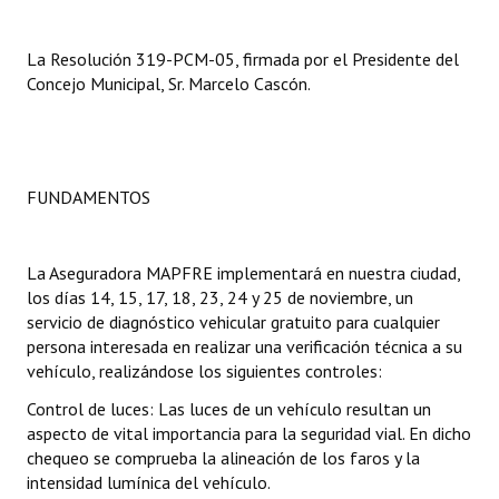
Dictámenes Asesoría Letrada
La Resolución 319-PCM-05, firmada por el Presidente del
Concejo Municipal, Sr. Marcelo Cascón.
Actas de Sesión
Informes de Unidad Coordinadora
Ejecución Presupuestaria
FUNDAMENTOS
Actas de Audiencias Públicas
La Aseguradora MAPFRE implementará en nuestra ciudad,
NORMATIVA
los días 14, 15, 17, 18, 23, 24 y 25 de noviembre, un
servicio de diagnóstico vehicular gratuito para cualquier
Comunicaciones
persona interesada en realizar una verificación técnica a su
vehículo, realizándose los siguientes controles:
Declaraciones
Control de luces: Las luces de un vehículo resultan un
Resoluciones
aspecto de vital importancia para la seguridad vial. En dicho
chequeo se comprueba la alineación de los faros y la
Resoluciones de Presidencia
intensidad lumínica del vehículo.