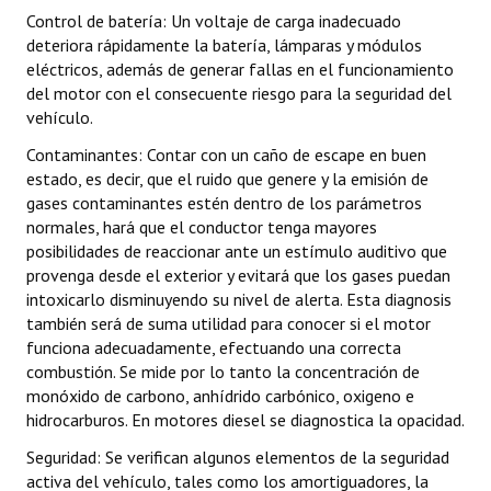
INSTITUCIONAL
Control de batería: Un voltaje de carga inadecuado
deteriora rápidamente la batería, lámparas y módulos
Antiguos Pobladores
eléctricos, además de generar fallas en el funcionamiento
del motor con el consecuente riesgo para la seguridad del
Noticias Destacadas
vehículo.
Contaminantes: Contar con un caño de escape en buen
Registros y Distinciones
estado, es decir, que el ruido que genere y la emisión de
Datos Históricos
gases contaminantes estén dentro de los parámetros
normales, hará que el conductor tenga mayores
Premio al Mérito - Registro
posibilidades de reaccionar ante un estímulo auditivo que
provenga desde el exterior y evitará que los gases puedan
Audiencias Públicas - Registro
intoxicarlo disminuyendo su nivel de alerta. Esta diagnosis
también será de suma utilidad para conocer si el motor
Mujeres que Dejaron Huellas - Registro
funciona adecuadamente, efectuando una correcta
combustión. Se mide por lo tanto la concentración de
Periodistas Decanos - Registro
monóxido de carbono, anhídrido carbónico, oxigeno e
hidrocarburos. En motores diesel se diagnostica la opacidad.
Ciudadano Ilustre - Registro
Seguridad: Se verifican algunos elementos de la seguridad
Banca del Vecino - Registro
activa del vehículo, tales como los amortiguadores, la