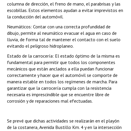
columna de dirección, el freno de mano, el parabrisas y las
Huéspedes de Honor - Registro
escobillas. Estos elementos ayudan a evitar imprevistos en
la conducción del automóvil.
Antiguos Pobladores - Registro
Neumáticos: Contar con una correcta profundidad de
Reconocimientos - Registro
dibujo, permite al neumático evacuar el agua en caso de
lluvia, de forma tal de mantener el contacto con el suelo
Bariloche, Municipio intercultural
evitando el peligroso hidroplaneo.
Entrega de distinciones
Estado de la carrocería: El estado óptimo de la misma es
fundamental para permitir que todos los componentes
REFORMA DE LA CARTA ORGÁNICA
mecánicos que están anclados a ella puedan funcionar
correctamente y hacer que el automóvil se comporte de
manera estable en todos los regímenes de marcha. Para
garantizar que la carrocería cumpla con la resistencia
necesaria es imprescindible que se encuentre libre de
corrosión y de reparaciones mal efectuadas.
Se prevé que dichas actividades se realizarán en el playón
de la costanera, Avenida Bustillo Km. 4 y en la intersección