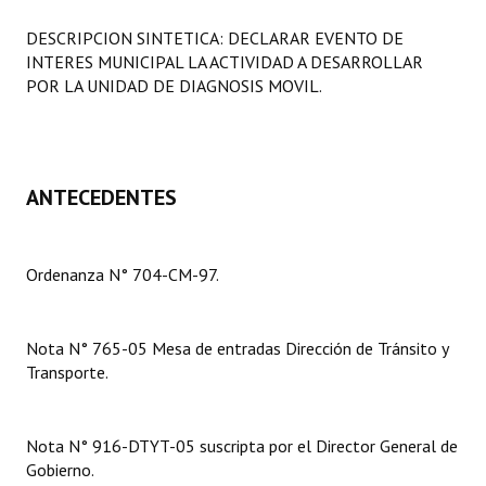
Programas
DESCRIPCION SINTETICA: DECLARAR EVENTO DE
INTERES MUNICIPAL LA ACTIVIDAD A DESARROLLAR
LEGISLACIÓN
POR LA UNIDAD DE DIAGNOSIS MOVIL.
Constitución Nacional
Constitución Provincial
ANTECEDENTES
Carta Orgánica 2007
Reglamento Interno
Ordenanza N° 704-CM-97.
Digesto
Organigrama
Nota N° 765-05 Mesa de entradas Dirección de Tránsito y
Transporte.
DOCUMENTOS
Informes de Gestión
Nota N° 916-DTYT-05 suscripta por el Director General de
Gobierno.
Proyectos Presentados