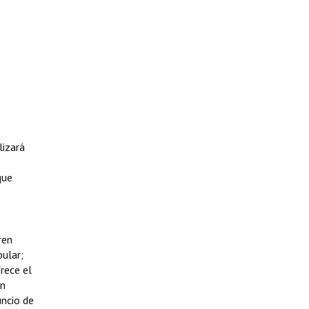
lizará
que
ren
ular;
frece el
en
uncio de