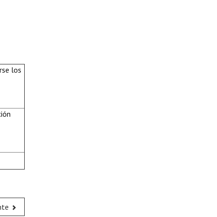
rse los
ción
nte