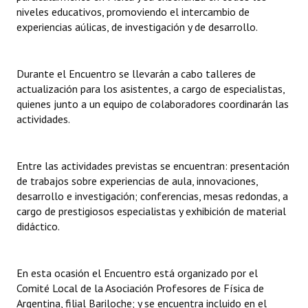
INSTITUCIONAL
niveles educativos, promoviendo el intercambio de
experiencias aúlicas, de investigación y de desarrollo.
Antiguos Pobladores
Noticias Destacadas
Durante el Encuentro se llevarán a cabo talleres de
actualización para los asistentes, a cargo de especialistas,
Registros y Distinciones
quienes junto a un equipo de colaboradores coordinarán las
actividades.
Datos Históricos
Premio al Mérito - Registro
Entre las actividades previstas se encuentran: presentación
de trabajos sobre experiencias de aula, innovaciones,
Audiencias Públicas - Registro
desarrollo e investigación; conferencias, mesas redondas, a
Mujeres que Dejaron Huellas - Registro
cargo de prestigiosos especialistas y exhibición de material
didáctico.
Periodistas Decanos - Registro
Ciudadano Ilustre - Registro
En esta ocasión el Encuentro está organizado por el
Comité Local de la Asociación Profesores de Física de
Banca del Vecino - Registro
Argentina, filial Bariloche; y se encuentra incluido en el