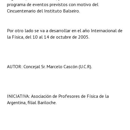
programa de eventos previstos con motivo del
Huéspedes de Honor - Registro
Cincuentenario del Instituto Balseiro.
Antiguos Pobladores - Registro
Reconocimientos - Registro
Por otro lado se va a desarrollar en el año Internacional de
la Física, del 10 al 14 de octubre de 2005.
Bariloche, Municipio intercultural
Entrega de distinciones
REFORMA DE LA CARTA ORGÁNICA
AUTOR: Concejal Sr. Marcelo Cascón (U.C.R).
INICIATIVA:
Asociación de Profesores de Física de la
Argentina, filial Bariloche.