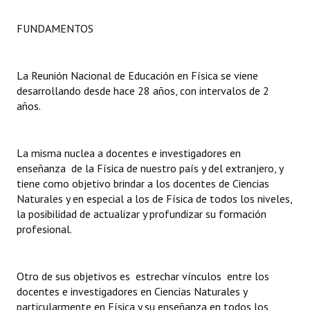
FUNDAMENTOS
Dictámenes Asesoría Letrada
Actas de Sesión
La Reunión Nacional de Educación en Física se viene
Informes de Unidad Coordinadora
desarrollando desde hace 28 años, con intervalos de 2
años.
Ejecución Presupuestaria
Actas de Audiencias Públicas
La misma nuclea a docentes e investigadores en
enseñanza de la Física de nuestro país y del extranjero, y
NORMATIVA
tiene como objetivo brindar a los docentes de Ciencias
Naturales y en especial a los de Física de todos los niveles,
Comunicaciones
la posibilidad de actualizar y profundizar su formación
profesional.
Declaraciones
Resoluciones
Otro de sus objetivos es estrechar vínculos entre los
Resoluciones de Presidencia
docentes e investigadores en Ciencias Naturales y
particularmente en Física y su enseñanza en todos los