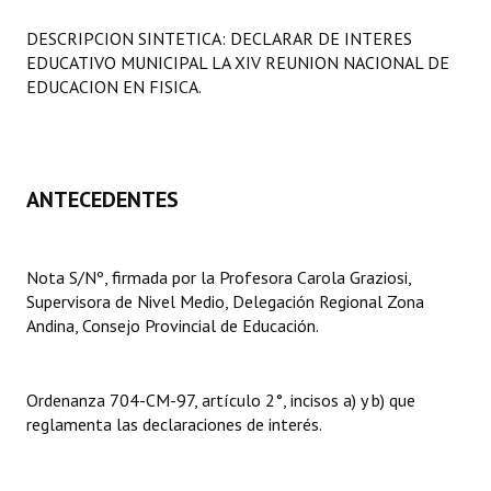
Programas
DESCRIPCION SINTETICA: DECLARAR DE INTERES
EDUCATIVO MUNICIPAL LA XIV REUNION NACIONAL DE
LEGISLACIÓN
EDUCACION EN FISICA.
Constitución Nacional
Constitución Provincial
ANTECEDENTES
Carta Orgánica 2007
Reglamento Interno
Nota S/Nº, firmada por la Profesora Carola Graziosi,
Supervisora de Nivel Medio, Delegación Regional Zona
Digesto
Andina, Consejo Provincial de Educación.
Organigrama
DOCUMENTOS
Ordenanza 704-CM-97, artículo 2°, incisos a) y b) que
reglamenta las declaraciones de interés.
Informes de Gestión
Proyectos Presentados