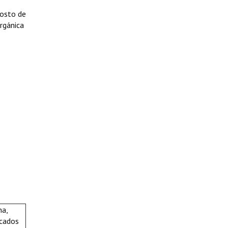
gosto de
Orgánica
a,
acados