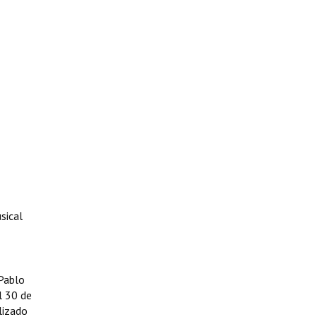
sical
 Pablo
l 30 de
lizado