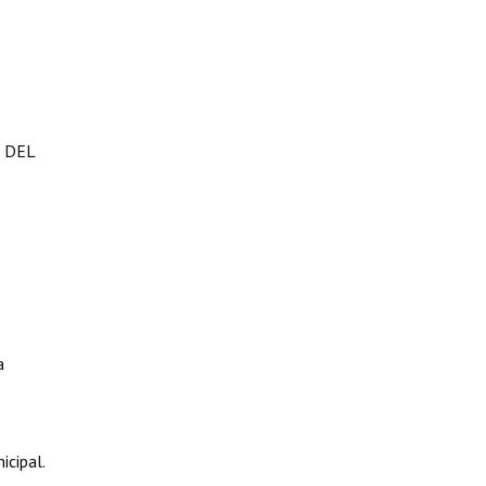
 DEL
a
icipal.