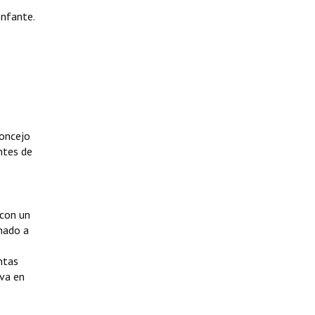
Infante.
Concejo
ntes de
 con un
nado a
ntas
iva en