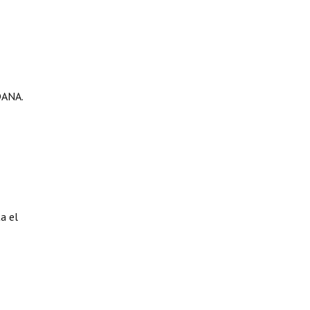
ANA.
a el