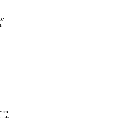
07,
a
estra
tinado a