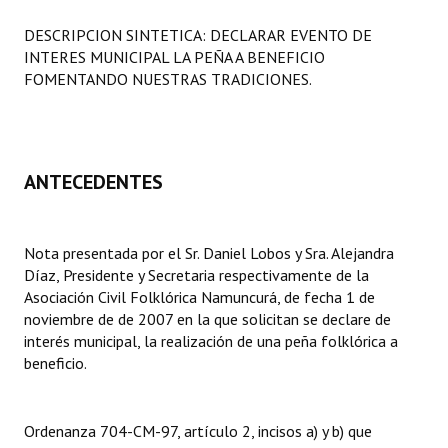
Programas
DESCRIPCION SINTETICA: DECLARAR EVENTO DE
INTERES MUNICIPAL LA PEÑA A BENEFICIO
LEGISLACIÓN
FOMENTANDO NUESTRAS TRADICIONES.
Constitución Nacional
Constitución Provincial
ANTECEDENTES
Carta Orgánica 2007
Reglamento Interno
Nota presentada por el Sr. Daniel Lobos y Sra. Alejandra
Díaz, Presidente y Secretaria respectivamente de la
Digesto
Asociación Civil Folklórica Namuncurá, de fecha 1 de
Organigrama
noviembre de de 2007 en la que solicitan se declare de
interés municipal, la realización de una peña folklórica a
DOCUMENTOS
beneficio.
Informes de Gestión
Ordenanza 704-CM-97, artículo 2, incisos a) y b) que
Proyectos Presentados