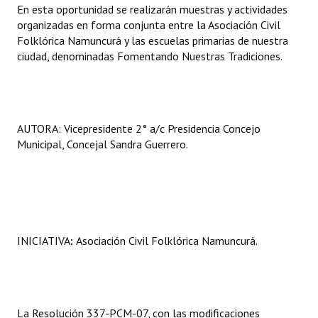
En esta oportunidad se realizarán muestras y actividades
Huéspedes de Honor - Registro
organizadas en forma conjunta entre la Asociación Civil
Folklórica Namuncurá y las escuelas primarias de nuestra
Antiguos Pobladores - Registro
ciudad, denominadas Fomentando Nuestras Tradiciones.
Reconocimientos - Registro
Bariloche, Municipio intercultural
AUTORA: Vicepresidente 2° a/c Presidencia Concejo
Entrega de distinciones
Municipal, Concejal Sandra Guerrero.
REFORMA DE LA CARTA ORGÁNICA
INICIATIVA
:
Asociación Civil Folklórica Namuncurá.
La Resolución 337-PCM-07, con las modificaciones