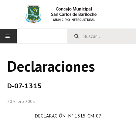
INICIO
Declaraciones
CONCEJO
Bloques Políticos
D-07-1315
Integrantes del Concejo
20 Enero 2008
Comisiones Permanentes
DECLARACIÓN N° 1315-CM-07
Comisiones Especiales
Concejales Mandato Cumplido