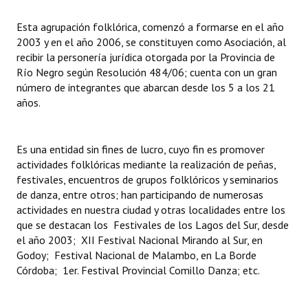
INSTITUCIONAL
Esta agrupación folklórica, comenzó a formarse en el año
Antiguos Pobladores
2003 y en el año 2006, se constituyen como Asociación, al
recibir la personería jurídica otorgada por la Provincia de
Noticias Destacadas
Río Negro según Resolución 484/06; cuenta con un gran
número de integrantes que abarcan desde los 5 a los 21
Registros y Distinciones
años.
Datos Históricos
Es una entidad sin fines de lucro, cuyo fin es promover
Premio al Mérito - Registro
actividades folklóricas mediante la realización de peñas,
festivales, encuentros de grupos folklóricos y seminarios
Audiencias Públicas - Registro
de danza, entre otros; han participando de numerosas
actividades en nuestra ciudad y otras localidades entre los
Mujeres que Dejaron Huellas - Registro
que se destacan los Festivales de los Lagos del Sur, desde
Periodistas Decanos - Registro
el año 2003; XII Festival Nacional Mirando al Sur, en
Godoy; Festival Nacional de Malambo, en La Borde
Ciudadano Ilustre - Registro
Córdoba; 1er. Festival Provincial Comillo Danza; etc.
Banca del Vecino - Registro