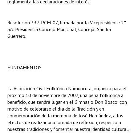
reglamenta las declaraciones de interés.
Dictámenes Asesoría Letrada
Resolución 337-PCM-07, firmada por la Vicepresidente 2°
Actas de Sesión
a/c Presidencia Concejo Municipal, Concejal Sandra
Guerrero.
Informes de Unidad Coordinadora
Ejecución Presupuestaria
Actas de Audiencias Públicas
FUNDAMENTOS
NORMATIVA
La Asociación Civil Folklórica Namuncurá, organiza para el
Comunicaciones
próximo 10 de noviembre de 2007, una peña folklórica a
beneficio, que tendrá lugar en el Gimnasio Don Bosco, con
Declaraciones
motivo de celebrarse el día de la Tradición y en
conmemoración de la memoria de José Hernández, a los
Resoluciones
efectos de realizar una jornada de reflexión, respecto a
Resoluciones de Presidencia
nuestras tradiciones y fomentar nuestra identidad cultural.