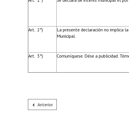
Art. 1°)
Se declara de interés municipal el por
Art. 2°)
La presente declaración no implica la
Municipal.
Art. 3°)
Comuníquese. Dése a publicidad. Tóme
Anterior