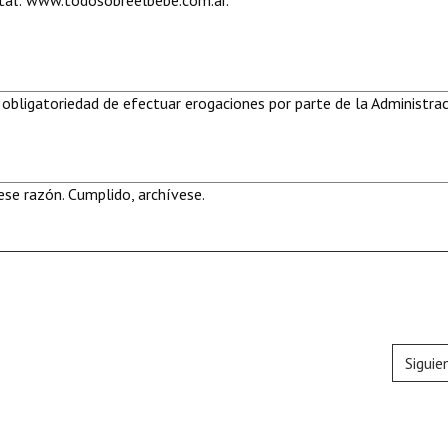
tal:
www.todosobreelbebe.com.ar
.
 obligatoriedad de efectuar erogaciones por parte de la Administra
se razón. Cumplido, archívese.
Siguie