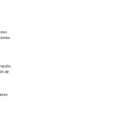
ceso
tiones.
mación,
ión de
uente