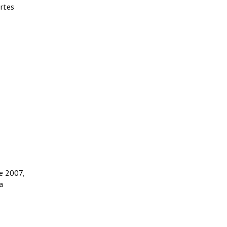
ertes
e 2007,
a