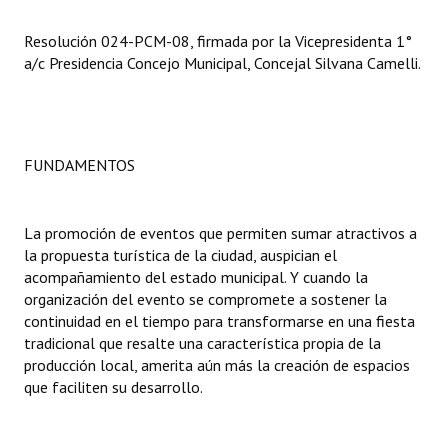
Resolución 024-PCM-08, firmada por la Vicepresidenta 1°
Dictámenes Asesoría Letrada
a/c Presidencia Concejo Municipal, Concejal Silvana Camelli.
Actas de Sesión
Informes de Unidad Coordinadora
Ejecución Presupuestaria
FUNDAMENTOS
Actas de Audiencias Públicas
La promoción de eventos que permiten sumar atractivos a
NORMATIVA
la propuesta turística de la ciudad, auspician el
acompañamiento del estado municipal. Y cuando la
Comunicaciones
organización del evento se compromete a sostener la
continuidad en el tiempo para transformarse en una fiesta
Declaraciones
tradicional que resalte una característica propia de la
producción local, amerita aún más la creación de espacios
Resoluciones
que faciliten su desarrollo.
Resoluciones de Presidencia