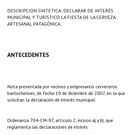
Programas
DESCRIPCION SINTETICA: DECLARAR DE INTERÉS
MUNICIPAL Y TURÍSTICO LA FIESTA DE LA CERVEZA
LEGISLACIÓN
ARTESANAL PATAGÓNICA.
Constitución Nacional
Constitución Provincial
ANTECEDENTES
Carta Orgánica 2007
Reglamento Interno
Digesto
Nota presentada por vecinos y empresarios cerveceros
barilochenses, de fecha 19 de diciembre de 2007, en la que
Organigrama
solicitan la declaración de interés municipal.
DOCUMENTOS
Ordenanza 704-CM-97, artículo 2, incisos a) y b), que
Informes de Gestión
reglamenta las declaraciones de interés.
Proyectos Presentados