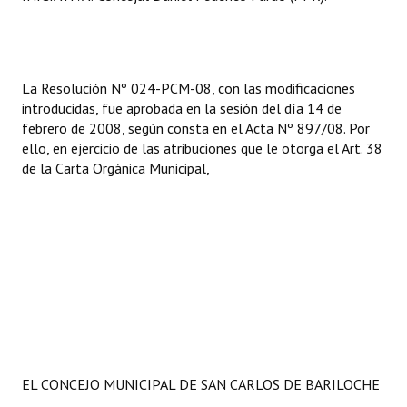
Huéspedes de Honor - Registro
Antiguos Pobladores - Registro
La Resolución Nº 024-PCM-08, con las modificaciones
Reconocimientos - Registro
introducidas, fue aprobada en la sesión del día 14 de
febrero de 2008, según consta en el Acta Nº 897/08. Por
Bariloche, Municipio intercultural
ello, en ejercicio de las atribuciones que le otorga el Art. 38
Entrega de distinciones
de la Carta Orgánica Municipal,
REFORMA DE LA CARTA ORGÁNICA
EL CONCEJO MUNICIPAL DE SAN CARLOS DE BARILOCHE