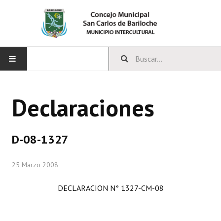
INICIO
Declaraciones
CONCEJO
Bloques Políticos
D-08-1327
Integrantes del Concejo
25 Marzo 2008
Comisiones Permanentes
DECLARACION N° 1327-CM-08
Comisiones Especiales
Concejales Mandato Cumplido