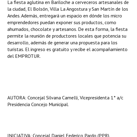
La fiesta aglutina en Bariloche a cerveceros artesanales de
INSTITUCIONAL
la ciudad, El Bolsón, Villa La Angostura y San Martín de los
Andes. Además, entregará un espacio en dónde los micro
Antiguos Pobladores
emprendedores puedan exponer sus productos, como
ahumados, chocolate y artesanos. De esta forma, la fiesta
Noticias Destacadas
permite la reunión de productores locales que potencia su
desarrollo, además de generar una propuesta para los
Registros y Distinciones
turistas. El ingreso es gratuito y recibe el acompañamiento
del EMPROTUR.
Datos Históricos
Premio al Mérito - Registro
Audiencias Públicas - Registro
Mujeres que Dejaron Huellas - Registro
AUTORA: Concejal Silvana Camelli, Vicepresidenta 1° a/c
Presidencia Concejo Municipal.
Periodistas Decanos - Registro
Ciudadano Ilustre - Registro
Banca del Vecino - Registro
INICIATIVA: Concejal Daniel Federico Pardo (PPR).