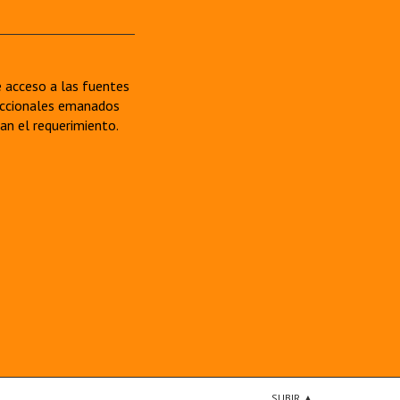
re acceso a las fuentes
sdiccionales emanados
van el requerimiento.
SUBIR ▲