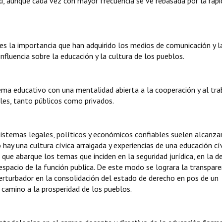
ud, aunque cada vez con mayor frecuencia se ve rebasada por la rap
es la importancia que han adquirido los medios de comunicación y l
fluencia sobre la educación y la cultura de los pueblos.
ma educativo con una mentalidad abierta a la cooperación y al tra
es, tanto públicos como privados.
istemas legales, políticos y económicos confiables suelen alcanza
 hay una cultura cívica arraigada y experiencias de una educación cí
ue abarque los temas que inciden en la seguridad jurídica, en la d
espacio de la función publica. De este modo se lograra la transpare
erturbador en la consolidación del estado de derecho en pos de un
 camino a la prosperidad de los pueblos.