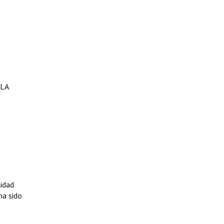
 LA
lidad
ha sido