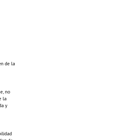
en de la
e, no
e la
da y
ilidad