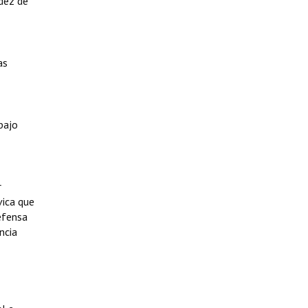
idez de
as
bajo
r
vica que
efensa
ncia