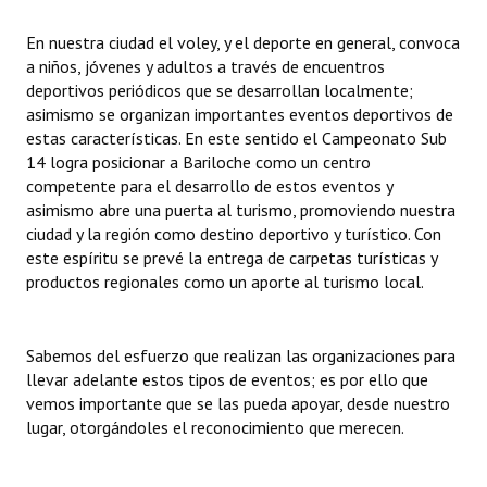
Huéspedes de Honor - Registro
En nuestra ciudad el voley, y el deporte en general, convoca
a niños, jóvenes y adultos a través de encuentros
Antiguos Pobladores - Registro
deportivos periódicos que se desarrollan localmente;
Reconocimientos - Registro
asimismo se organizan importantes eventos deportivos de
estas características. En este sentido el Campeonato Sub
Bariloche, Municipio intercultural
14 logra posicionar a Bariloche como un centro
competente para el desarrollo de estos eventos y
Entrega de distinciones
asimismo abre una puerta al turismo, promoviendo nuestra
ciudad y la región como destino deportivo y turístico. Con
REFORMA DE LA CARTA ORGÁNICA
este espíritu se prevé la entrega de carpetas turísticas y
productos regionales como un aporte al turismo local.
Sabemos del esfuerzo que realizan las organizaciones para
llevar adelante estos tipos de eventos; es por ello que
vemos importante que se las pueda apoyar, desde nuestro
lugar, otorgándoles el reconocimiento que merecen.