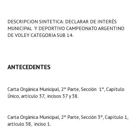
Programas
LEGISLACIÓN
DESCRIPCION SINTETICA: DECLARAR DE INTERÉS
MUNICIPAL Y DEPORTIVO CAMPEONATO ARGENTINO
Constitución Nacional
DE VOLEY CATEGORIA SUB 14.
Constitución Provincial
Carta Orgánica 2007
ANTECEDENTES
Reglamento Interno
Digesto
Carta Orgánica Municipal, 2º Parte, Sección 1º, Capítulo
Único, artículo 37, incisos 37 y 38.
Organigrama
DOCUMENTOS
Carta Orgánica Municipal, 2º Parte, Sección 3º, Capítulo 1,
artículo 38, inciso 1.
Informes de Gestión
Proyectos Presentados