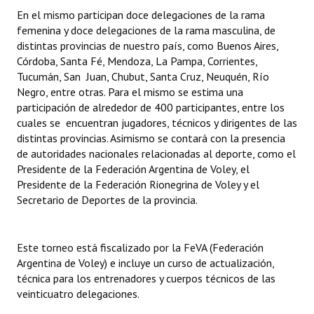
INSTITUCIONAL
En el mismo participan doce delegaciones de la rama
femenina y doce delegaciones de la rama masculina, de
Antiguos Pobladores
distintas provincias de nuestro país, como Buenos Aires,
Córdoba, Santa Fé, Mendoza, La Pampa, Corrientes,
Noticias Destacadas
Tucumán, San Juan, Chubut, Santa Cruz, Neuquén, Río
Negro, entre otras. Para el mismo se estima una
Registros y Distinciones
participación de alrededor de 400 participantes, entre los
cuales se encuentran jugadores, técnicos y dirigentes de las
Datos Históricos
distintas provincias. Asimismo se contará con la presencia
de autoridades nacionales relacionadas al deporte, como el
Premio al Mérito - Registro
Presidente de la Federación Argentina de Voley, el
Presidente de la Federación Rionegrina de Voley y el
Audiencias Públicas - Registro
Secretario de Deportes de la provincia.
Mujeres que Dejaron Huellas - Registro
Periodistas Decanos - Registro
Este torneo está fiscalizado por la FeVA (Federación
Argentina de Voley) e incluye un curso de actualización,
Ciudadano Ilustre - Registro
técnica para los entrenadores y cuerpos técnicos de las
veinticuatro delegaciones.
Banca del Vecino - Registro