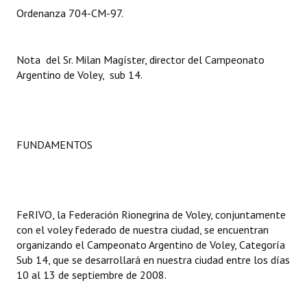
Ordenanza 704-CM-97.
Dictámenes Asesoría Letrada
Actas de Sesión
Nota del Sr. Milan Magíster, director del Campeonato
Argentino de Voley, sub 14.
Informes de Unidad Coordinadora
Ejecución Presupuestaria
Actas de Audiencias Públicas
FUNDAMENTOS
NORMATIVA
Comunicaciones
FeRIVO, la Federación Rionegrina de Voley, conjuntamente
con el voley federado de nuestra ciudad, se encuentran
Declaraciones
organizando el Campeonato Argentino de Voley, Categoría
Resoluciones
Sub 14, que se desarrollará en nuestra ciudad entre los días
10 al 13 de septiembre de 2008.
Resoluciones de Presidencia