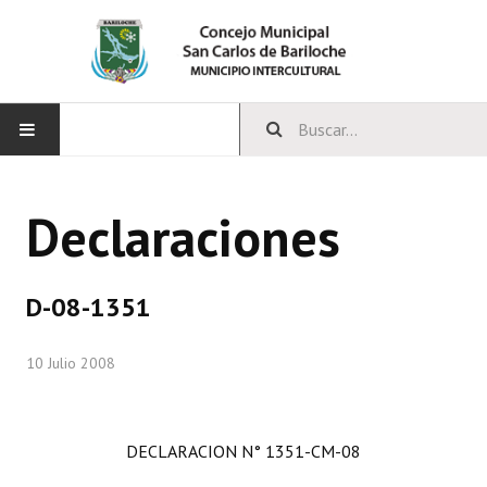
INICIO
Declaraciones
CONCEJO
Bloques Políticos
D-08-1351
Integrantes del Concejo
10 Julio 2008
Comisiones Permanentes
Comisiones Especiales
DECLARACION N° 1351-CM-08
Concejales Mandato Cumplido