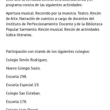
INSTITUCIONAL
programa consta de las siguientes actividades:
Apertura musical. Recorrido por la muestra. Teatro. Rincón
Antiguos Pobladores
de Arte. Narración de cuentos a cargo de docentes del
Instituto de Perfeccionamiento Docente y de la Biblioteca
Noticias Destacadas
Popular Sarmiento. Rincón musical. Rincón de actividades
lúdica-literarias.
Registros y Distinciones
Datos Históricos
Participación con stands de los siguientes colegios:
Premio al Mérito - Registro
Colegio Simón Rodríguez.
Audiencias Públicas - Registro
Nuevo Colegio Suizo.
Mujeres que Dejaron Huellas - Registro
Escuela 298.
Escuela Especial 19.
Periodistas Decanos - Registro
Colegio San Esteban.
Ciudadano Ilustre - Registro
Escuela 278.
Banca del Vecino - Registro
Colegio Jean Piaget.