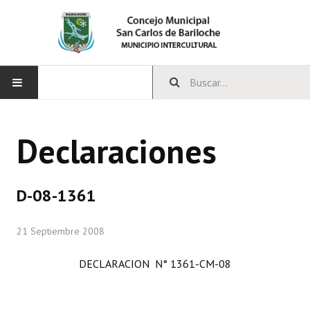
INICIO
Declaraciones
CONCEJO
Bloques Políticos
D-08-1361
Integrantes del Concejo
21 Septiembre 2008
Comisiones Permanentes
DECLARACION N° 1361-CM-08
Comisiones Especiales
Concejales Mandato Cumplido