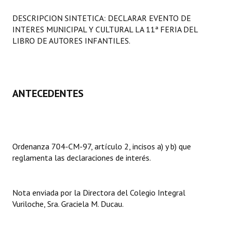
Programas
DESCRIPCION SINTETICA: DECLARAR EVENTO DE
INTERES MUNICIPAL Y CULTURAL LA 11ª FERIA DEL
LEGISLACIÓN
LIBRO DE AUTORES INFANTILES.
Constitución Nacional
Constitución Provincial
ANTECEDENTES
Carta Orgánica 2007
Reglamento Interno
Digesto
Ordenanza 704-CM-97, artículo 2, incisos a) y b) que
reglamenta las declaraciones de interés.
Organigrama
DOCUMENTOS
Nota enviada por la Directora del Colegio Integral
Vuriloche, Sra. Graciela M. Ducau.
Informes de Gestión
Proyectos Presentados