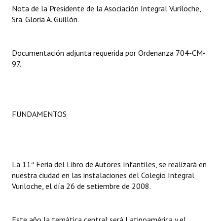
Nota de la Presidente de la Asociación Integral Vuriloche,
Sra. Gloria A. Guillón.
Dictámenes Asesoría Letrada
Actas de Sesión
Documentación adjunta requerida por Ordenanza 704-CM-
Informes de Unidad Coordinadora
97.
Ejecución Presupuestaria
Actas de Audiencias Públicas
FUNDAMENTOS
NORMATIVA
Comunicaciones
La 11ª Feria del Libro de Autores Infantiles, se realizará en
Declaraciones
nuestra ciudad en las instalaciones del Colegio Integral
Vuriloche, el día 26 de setiembre de 2008.
Resoluciones
Resoluciones de Presidencia
Este año la temática central será Latinoamérica y el