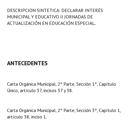
Programas
DESCRIPCION SINTETICA: DECLARAR INTERÉS
MUNICIPAL Y EDUCATIVO II JORNADAS DE
LEGISLACIÓN
ACTUALIZACIÓN EN EDUCACIÓN ESPECIAL
.
Constitución Nacional
Constitución Provincial
Carta Orgánica 2007
ANTECEDENTES
Reglamento Interno
Digesto
Carta Orgánica Municipal, 2º Parte, Sección 1º, Capítulo
Único, artículo 37, incisos 37 y 38.
Organigrama
DOCUMENTOS
Carta Orgánica Municipal, 2º Parte, Sección 3º, Capítulo 1,
artículo 38, inciso 1.
Informes de Gestión
Proyectos Presentados