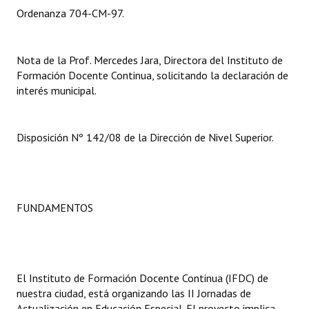
Ordenanza 704-CM-97.
Dictámenes Asesoría Letrada
Actas de Sesión
Nota de la Prof. Mercedes Jara, Directora del Instituto de
Formación Docente Continua, solicitando la declaración de
Informes de Unidad Coordinadora
interés municipal.
Ejecución Presupuestaria
Disposición Nº 142/08 de la Dirección de Nivel Superior.
Actas de Audiencias Públicas
NORMATIVA
Comunicaciones
FUNDAMENTOS
Declaraciones
Resoluciones
El Instituto de Formación Docente Continua (IFDC) de
Resoluciones de Presidencia
nuestra ciudad, está organizando las II Jornadas de
Actualización en Educación Especial. El proyecto implica