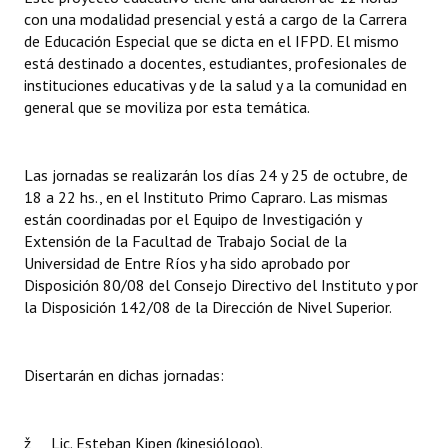
con una modalidad presencial y está a cargo de la Carrera
Huéspedes de Honor - Registro
de Educación Especial que se dicta en el IFPD. El mismo
Antiguos Pobladores - Registro
está destinado a docentes, estudiantes, profesionales de
instituciones educativas y de la salud y a la comunidad en
Reconocimientos - Registro
general que se moviliza por esta temática.
Bariloche, Municipio intercultural
Las jornadas se realizarán los días 24 y 25 de octubre, de
Entrega de distinciones
18 a 22 hs., en el Instituto Primo Capraro. Las mismas
están coordinadas por el Equipo de Investigación y
REFORMA DE LA CARTA ORGÁNICA
Extensión de la Facultad de Trabajo Social de la
Universidad de Entre Ríos y ha sido aprobado por
Disposición 80/08 del Consejo Directivo del Instituto y por
la Disposición 142/08 de la Dirección de Nivel Superior.
Disertarán en dichas jornadas:
ž Lic. Esteban Kipen (kinesiólogo).