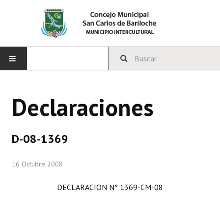
INICIO
Declaraciones
CONCEJO
Bloques Políticos
D-08-1369
Integrantes del Concejo
16 Octubre 2008
Comisiones Permanentes
DECLARACION N° 1369-CM-08
Comisiones Especiales
Concejales Mandato Cumplido