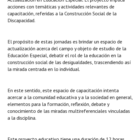
INSTITUCIONAL
acciones con temáticas y actividades relevantes de
capacitación, referidas a la Construcción Social de la
Antiguos Pobladores
Discapacidad.
Noticias Destacadas
El propósito de estas jornadas es brindar un espacio de
Registros y Distinciones
actualización acerca del campo y objeto de estudio de la
Educación Especial, debatir el rol de la educación en la
Datos Históricos
construcción social de las desigualdades, trascendiendo así
la mirada centrada en lo individual.
Premio al Mérito - Registro
Audiencias Públicas - Registro
En este sentido, este espacio de capacitación intenta
Mujeres que Dejaron Huellas - Registro
acercar a la comunidad educativa y a la sociedad en general,
elementos para la formación, reflexión, debate y
Periodistas Decanos - Registro
conocimiento de las miradas multireferenciales vinculadas
a la disciplina.
Ciudadano Ilustre - Registro
Banca del Vecino - Registro
Este proyecto educativo tiene una duración de 12 horas