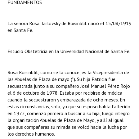
FUNDAMENTOS
Dictámenes Asesoría Letrada
La señora Rosa Tarlovsky de Roisinblit nació el 15/08/1919
Actas de Sesión
en Santa Fe.
Informes de Unidad Coordinadora
Ejecución Presupuestaria
Estudió Obstetricia en la Universidad Nacional de Santa Fe.
Actas de Audiencias Públicas
Rosa Roisinblit, como se la conoce, es la Vicepresidenta de
NORMATIVA
las Abuelas de Plaza de mayo (*). Su hija Patricia fue
secuestrada junto a su compañero José Manuel Pérez Rojo
Comunicaciones
el 6 de octubre de 1978. Estaba por recibirse de médica
cuando la secuestraron y embarazada de ocho meses. En
Declaraciones
estas circunstancias, sola, ya que su esposo había fallecido
en 1972, comenzó primero a buscar a su hija, luego integró
Resoluciones
la organización Abuelas de Plaza de Mayo, y allí al igual
que sus compañeras su mirada se volcó hacia la lucha por
Resoluciones de Presidencia
los derechos humanos.