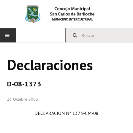
INICIO
Declaraciones
CONCEJO
Bloques Políticos
D-08-1373
Integrantes del Concejo
23 Octubre 2008
Comisiones Permanentes
DECLARACION N° 1373-CM-08
Comisiones Especiales
Concejales Mandato Cumplido