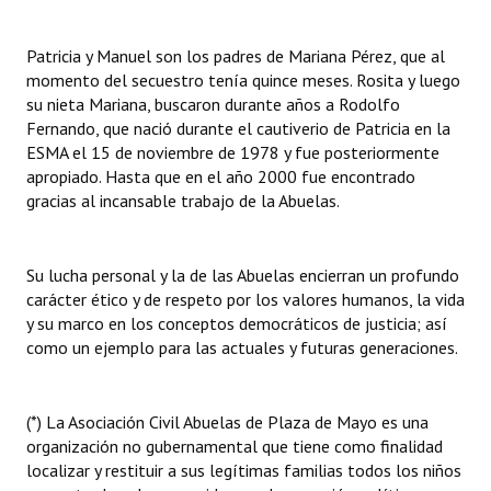
INSTITUCIONAL
Patricia y Manuel son los padres de Mariana Pérez, que al
Antiguos Pobladores
momento del secuestro tenía quince meses. Rosita y luego
su nieta Mariana, buscaron durante años a Rodolfo
Noticias Destacadas
Fernando, que nació durante el cautiverio de Patricia en la
ESMA el 15 de noviembre de 1978 y fue posteriormente
Registros y Distinciones
apropiado. Hasta que en el año 2000 fue encontrado
gracias al incansable trabajo de la Abuelas.
Datos Históricos
Premio al Mérito - Registro
Su lucha personal y la de las Abuelas encierran un profundo
Audiencias Públicas - Registro
carácter ético y de respeto por los valores humanos, la vida
y su marco en los conceptos democráticos de justicia; así
Mujeres que Dejaron Huellas - Registro
como un ejemplo para las actuales y futuras generaciones.
Periodistas Decanos - Registro
(*) La Asociación Civil Abuelas de Plaza de Mayo es una
Ciudadano Ilustre - Registro
organización no gubernamental que tiene como finalidad
Banca del Vecino - Registro
localizar y restituir a sus legítimas familias todos los niños