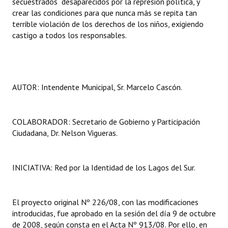
secuestrados desaparecidos por la represión política, y
Huéspedes de Honor - Registro
crear las condiciones para que nunca más se repita tan
terrible violación de los derechos de los niños, exigiendo
Antiguos Pobladores - Registro
castigo a todos los responsables.
Reconocimientos - Registro
Bariloche, Municipio intercultural
AUTOR: Intendente Municipal, Sr. Marcelo Cascón.
Entrega de distinciones
REFORMA DE LA CARTA ORGÁNICA
COLABORADOR: Secretario de Gobierno y Participación
Ciudadana, Dr. Nelson Vigueras.
INICIATIVA: Red por la Identidad de los Lagos del Sur.
El proyecto original Nº 226/08, con las modificaciones
introducidas, fue aprobado en la sesión del día 9 de octubre
de 2008, según consta en el Acta Nº 913/08. Por ello, en