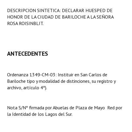
Programas
DESCRIPCION SINTETICA: DECLARAR HUESPED DE
HONOR DE LA CIUDAD DE BARILOCHE A LA SEÑORA
LEGISLACIÓN
ROSA ROISINBLIT.
Constitución Nacional
Constitución Provincial
ANTECEDENTES
Carta Orgánica 2007
Reglamento Interno
Ordenanza 1349-CM-03: Instituir en San Carlos de
Bariloche tipo y modalidad de distinciones, su registro y
Digesto
archivo, artículo 4º).
Organigrama
DOCUMENTOS
Nota S/Nº firmada por Abuelas de Plaza de Mayo  Red por
la Identidad de los Lagos del Sur.
Informes de Gestión
Proyectos Presentados