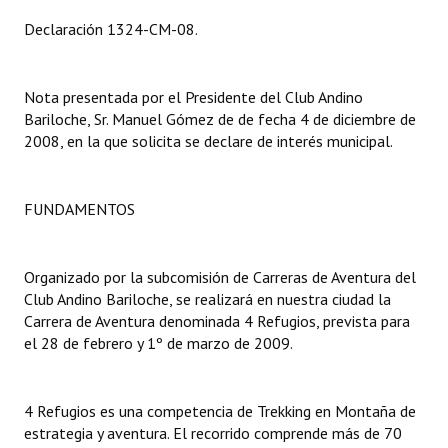
Declaración 1324-CM-08.
Dictámenes Asesoría Letrada
Actas de Sesión
Nota presentada por el Presidente del Club Andino
Bariloche, Sr. Manuel Gómez de de fecha 4 de diciembre de
Informes de Unidad Coordinadora
2008, en la que solicita se declare de interés municipal.
Ejecución Presupuestaria
Actas de Audiencias Públicas
FUNDAMENTOS
NORMATIVA
Organizado por la subcomisión de Carreras de Aventura del
Comunicaciones
Club Andino Bariloche, se realizará en nuestra ciudad la
Carrera de Aventura denominada 4 Refugios, prevista para
Declaraciones
el 28 de febrero y 1º de marzo de 2009.
Resoluciones
4 Refugios es una competencia de Trekking en Montaña de
Resoluciones de Presidencia
estrategia y aventura. El recorrido comprende más de 70