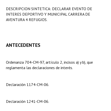
Programas
DESCRIPCION SINTETICA: DECLARAR EVENTO DE
INTERES DEPORTIVO Y MUNICIPAL CARRERA DE
LEGISLACIÓN
AVENTURA 4 REFUGIOS.
Constitución Nacional
Constitución Provincial
ANTECEDENTES
Carta Orgánica 2007
Reglamento Interno
Ordenanza 704-CM-97, artículo 2, incisos a) y b), que
reglamenta las declaraciones de interés.
Digesto
Organigrama
Declaración 1174-CM-06.
DOCUMENTOS
Informes de Gestión
Declaración 1241-CM-06.
Proyectos Presentados