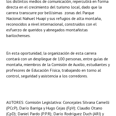
los distintos medios de comunicación, repercutirá en forma
Huéspedes de Honor - Registro
directa en el crecimiento del turismo local, dado que la
carrera transcurre por bellísimas zonas del Parque
Antiguos Pobladores - Registro
Nacional Nahuel Huapi y sus refugios de alta montaña,
reconocidos a nivel internacional, construidos con el
Reconocimientos - Registro
esfuerzo de queridos y abnegados montañistas
barilochenses.
Bariloche, Municipio intercultural
Entrega de distinciones
En esta oportunidad, la organización de esta carrera
contará con un despliegue de 100 personas, entre guías de
REFORMA DE LA CARTA ORGÁNICA
montaña, miembros de la Comisión de Auxilio, estudiantes y
profesores de Educación Física, trabajando en torno al
control, seguridad y asistencia a los corredores.
AUTORES: Comisión Legislativa: Concejales Silvana Camelli
(PCcP), Darío Barriga y Hugo Cejas (FpV); Claudio Otano
(CpD); Daniel Pardo (P.P.R); Darío Rodríguez Duch (ARI) y