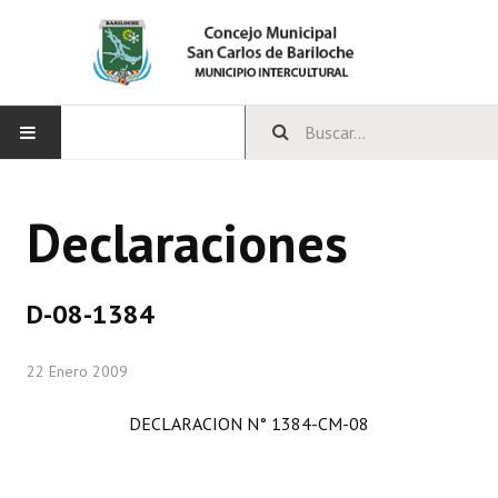
INICIO
Declaraciones
CONCEJO
Bloques Políticos
D-08-1384
Integrantes del Concejo
22 Enero 2009
Comisiones Permanentes
DECLARACION N° 1384-CM-08
Comisiones Especiales
Concejales Mandato Cumplido