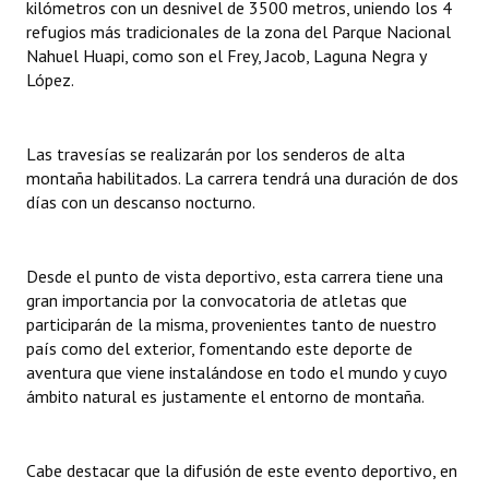
kilómetros con un desnivel de 3500 metros, uniendo los 4
INSTITUCIONAL
refugios más tradicionales de la zona del Parque Nacional
Nahuel Huapi, como son el Frey, Jacob, Laguna Negra y
Antiguos Pobladores
López.
Noticias Destacadas
Las travesías se realizarán por los senderos de alta
Registros y Distinciones
montaña habilitados. La carrera tendrá una duración de dos
Datos Históricos
días con un descanso nocturno.
Premio al Mérito - Registro
Desde el punto de vista deportivo, esta carrera tiene una
Audiencias Públicas - Registro
gran importancia por la convocatoria de atletas que
participarán de la misma, provenientes tanto de nuestro
Mujeres que Dejaron Huellas - Registro
país como del exterior, fomentando este deporte de
aventura que viene instalándose en todo el mundo y cuyo
Periodistas Decanos - Registro
ámbito natural es justamente el entorno de montaña.
Ciudadano Ilustre - Registro
Banca del Vecino - Registro
Cabe destacar que la difusión de este evento deportivo, en