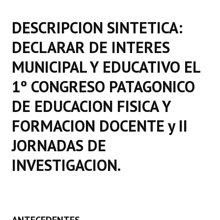
Programas
DESCRIPCION SINTETICA:
LEGISLACIÓN
DECLARAR DE INTERES
Constitución Nacional
MUNICIPAL Y EDUCATIVO EL
Constitución Provincial
1º CONGRESO PATAGONICO
Carta Orgánica 2007
DE EDUCACION FISICA Y
Reglamento Interno
FORMACION DOCENTE y II
Digesto
JORNADAS DE
Organigrama
INVESTIGACION.
DOCUMENTOS
Informes de Gestión
Proyectos Presentados