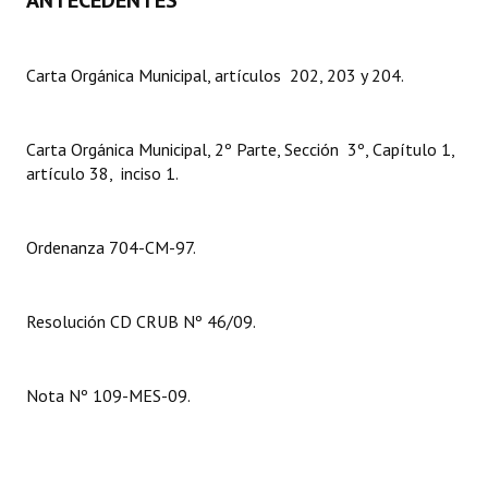
ANTECEDENTES
Dictámenes Asesoría Letrada
Carta Orgánica Municipal, artículos 202, 203 y 204.
Actas de Sesión
Informes de Unidad Coordinadora
Carta Orgánica Municipal, 2º Parte, Sección 3º, Capítulo 1,
artículo 38, inciso 1.
Ejecución Presupuestaria
Actas de Audiencias Públicas
Ordenanza 704-CM-97.
NORMATIVA
Resolución CD CRUB Nº 46/09.
Comunicaciones
Declaraciones
Nota Nº 109-MES-09.
Resoluciones
Resoluciones de Presidencia