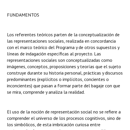
INSTITUCIONAL
FUNDAMENTOS
Antiguos Pobladores
Noticias Destacadas
Los referentes teóricos parten de la conceptualización de
las representaciones sociales, realizada en concordancia
Registros y Distinciones
con el marco teórico del Programa y de otros supuestos y
Datos Históricos
líneas de indagación específicas al proyecto. Las
representaciones sociales son conceptualizadas como
Premio al Mérito - Registro
imágenes, conceptos, proposiciones y teorías que el sujeto
construye durante su historia personal, prácticas y discursos
Audiencias Públicas - Registro
predominantes (explícitos o implícitos, concientes o
inconcientes) que pasan a formar parte del bagaje con que
Mujeres que Dejaron Huellas - Registro
se mira, comprende y analiza la realidad.
Periodistas Decanos - Registro
El uso de la noción de representación social no se refiere a
Ciudadano Ilustre - Registro
comprender el universo de los procesos cognitivos, sino de
Banca del Vecino - Registro
los simbólicos, de esta imbricación curiosa entre