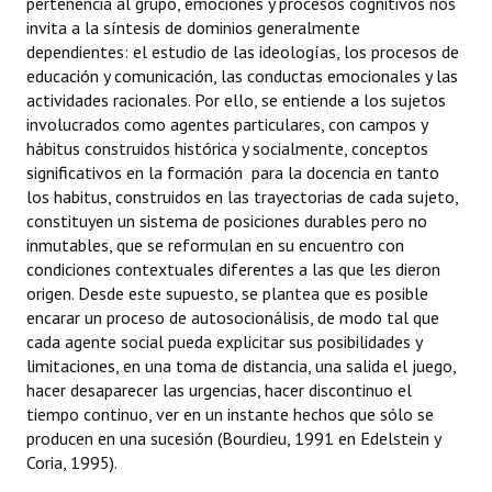
pertenencia al grupo, emociones y procesos cognitivos nos
Huéspedes de Honor - Registro
invita a la síntesis de dominios generalmente
dependientes: el estudio de las ideologías, los procesos de
Antiguos Pobladores - Registro
educación y comunicación, las conductas emocionales y las
actividades racionales. Por ello, se entiende a los sujetos
Reconocimientos - Registro
involucrados como agentes particulares, con campos y
hábitus construidos histórica y socialmente, conceptos
Bariloche, Municipio intercultural
significativos en la formación para la docencia en tanto
los habitus, construidos en las trayectorias de cada sujeto,
Entrega de distinciones
constituyen un sistema de posiciones durables pero no
inmutables, que se reformulan en su encuentro con
REFORMA DE LA CARTA ORGÁNICA
condiciones contextuales diferentes a las que les dieron
origen. Desde este supuesto, se plantea que es posible
encarar un proceso de autosocionálisis, de modo tal que
cada agente social pueda explicitar sus posibilidades y
limitaciones, en una toma de distancia, una salida el juego,
hacer desaparecer las urgencias, hacer discontinuo el
tiempo continuo, ver en un instante hechos que sólo se
producen en una sucesión (Bourdieu, 1991 en Edelstein y
Coria, 1995).