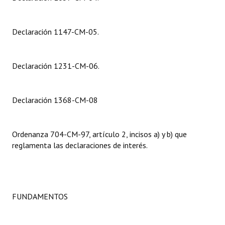
Dictámenes Asesoría Letrada
Declaración 1147-CM-05.
Actas de Sesión
Informes de Unidad Coordinadora
Declaración 1231-CM-06.
Ejecución Presupuestaria
Declaración 1368-CM-08
Actas de Audiencias Públicas
NORMATIVA
Ordenanza 704-CM-97, artículo 2, incisos a) y b) que
reglamenta las declaraciones de interés.
Comunicaciones
Declaraciones
Resoluciones
FUNDAMENTOS
Resoluciones de Presidencia