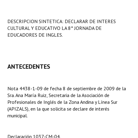
Programas
LEGISLACIÓN
DESCRIPCION SINTETICA: DECLARAR DE INTERES
CULTURAL Y EDUCATIVO LA 8° JORNADA DE
Constitución Nacional
EDUCADORES DE INGLES.
Constitución Provincial
Carta Orgánica 2007
ANTECEDENTES
Reglamento Interno
Digesto
Nota 4438-1-09 de fecha 8 de septiembre de 2009 de la
Sra. Ana María Ruiz, Secretaria de la Asociación de
Organigrama
Profesionales de Inglés de la Zona Andina y Línea Sur
(APIZALS), en la que solicita se declare de interés
DOCUMENTOS
municipal.
Informes de Gestión
Declaración 1037-CM-04.
Proyectos Presentados