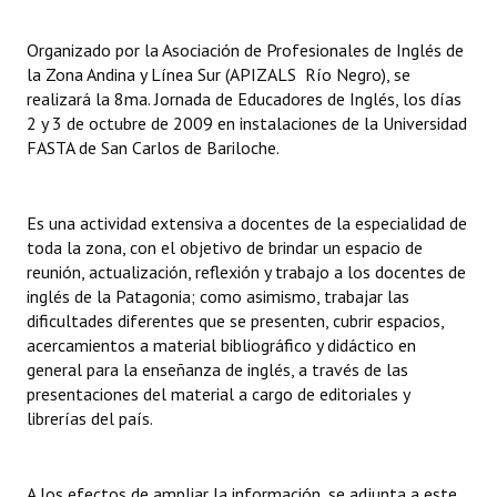
INSTITUCIONAL
Organizado por la Asociación de Profesionales de Inglés de
Antiguos Pobladores
la Zona Andina y Línea Sur (APIZALS  Río Negro), se
realizará la 8ma. Jornada de Educadores de Inglés, los días
Noticias Destacadas
2 y 3 de octubre de 2009 en instalaciones de la Universidad
FASTA de San Carlos de Bariloche.
Registros y Distinciones
Datos Históricos
Es una actividad extensiva a docentes de la especialidad de
toda la zona, con el objetivo de brindar un espacio de
Premio al Mérito - Registro
reunión, actualización, reflexión y trabajo a los docentes de
Audiencias Públicas - Registro
inglés de la Patagonia; como asimismo, trabajar las
dificultades diferentes que se presenten, cubrir espacios,
Mujeres que Dejaron Huellas - Registro
acercamientos a material bibliográfico y didáctico en
general para la enseñanza de inglés, a través de las
Periodistas Decanos - Registro
presentaciones del material a cargo de editoriales y
librerías del país.
Ciudadano Ilustre - Registro
Banca del Vecino - Registro
A los efectos de ampliar la información, se adjunta a este