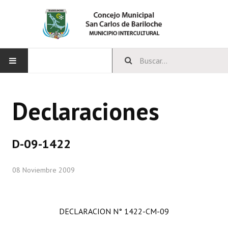
INICIO
Declaraciones
CONCEJO
Bloques Políticos
D-09-1422
Integrantes del Concejo
08 Noviembre 2009
Comisiones Permanentes
Comisiones Especiales
DECLARACION N° 1422-CM-09
Concejales Mandato Cumplido