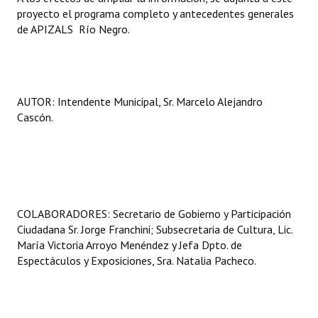
proyecto el programa completo y antecedentes generales
Huéspedes de Honor - Registro
de APIZALS  Río Negro.
Antiguos Pobladores - Registro
Reconocimientos - Registro
AUTOR: Intendente Municipal, Sr. Marcelo Alejandro
Bariloche, Municipio intercultural
Cascón.
Entrega de distinciones
REFORMA DE LA CARTA ORGÁNICA
COLABORADORES: Secretario de Gobierno y Participación
Ciudadana Sr. Jorge Franchini; Subsecretaria de Cultura, Lic.
María Victoria Arroyo Menéndez y Jefa Dpto. de
Espectáculos y Exposiciones, Sra. Natalia Pacheco.