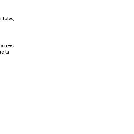
ntales,
 a nivel
re la