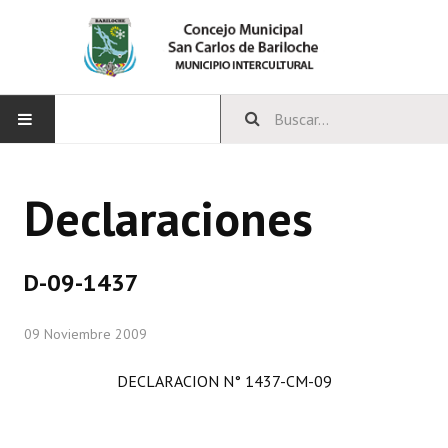
INICIO
Declaraciones
CONCEJO
Bloques Políticos
D-09-1437
Integrantes del Concejo
09 Noviembre 2009
Comisiones Permanentes
DECLARACION N° 1437-CM-09
Comisiones Especiales
Concejales Mandato Cumplido