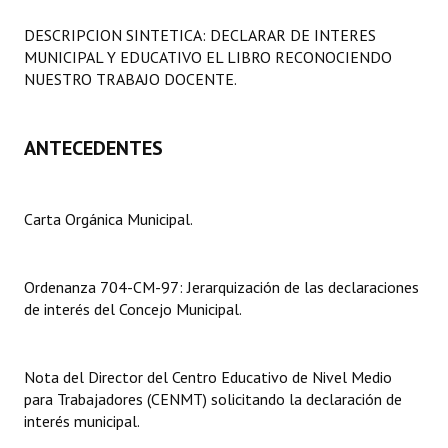
Programas
DESCRIPCION SINTETICA: DECLARAR DE INTERES
MUNICIPAL Y EDUCATIVO EL LIBRO RECONOCIENDO
LEGISLACIÓN
NUESTRO TRABAJO DOCENTE.
Constitución Nacional
ANTECEDENTES
Constitución Provincial
Carta Orgánica 2007
Carta Orgánica Municipal.
Reglamento Interno
Digesto
Ordenanza 704-CM-97: Jerarquización de las declaraciones
de interés del Concejo Municipal.
Organigrama
DOCUMENTOS
Nota del Director del Centro Educativo de Nivel Medio
para Trabajadores (CENMT) solicitando la declaración de
Informes de Gestión
interés municipal.
Proyectos Presentados