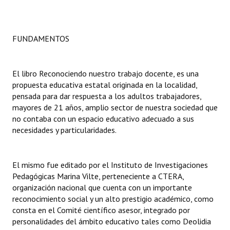
Dictámenes Asesoría Letrada
FUNDAMENTOS
Actas de Sesión
Informes de Unidad Coordinadora
El libro Reconociendo nuestro trabajo docente, es una
Ejecución Presupuestaria
propuesta educativa estatal originada en la localidad,
pensada para dar respuesta a los adultos trabajadores,
Actas de Audiencias Públicas
mayores de 21 años, amplio sector de nuestra sociedad que
no contaba con un espacio educativo adecuado a sus
NORMATIVA
necesidades y particularidades.
Comunicaciones
El mismo fue editado por el Instituto de Investigaciones
Declaraciones
Pedagógicas Marina Vilte, perteneciente a CTERA,
organización nacional que cuenta con un importante
Resoluciones
reconocimiento social y un alto prestigio académico, como
consta en el Comité científico asesor, integrado por
Resoluciones de Presidencia
personalidades del ámbito educativo tales como Deolidia