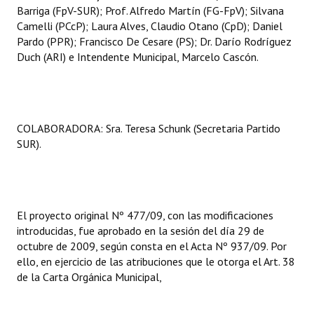
Barriga (FpV-SUR); Prof. Alfredo Martín (FG-FpV); Silvana
Huéspedes de Honor - Registro
Camelli (PCcP); Laura Alves, Claudio Otano (CpD); Daniel
Pardo (PPR); Francisco De Cesare (PS); Dr. Darío Rodríguez
Antiguos Pobladores - Registro
Duch (ARI) e Intendente Municipal, Marcelo Cascón.
Reconocimientos - Registro
Bariloche, Municipio intercultural
COLABORADORA: Sra. Teresa Schunk (Secretaria Partido
Entrega de distinciones
SUR).
REFORMA DE LA CARTA ORGÁNICA
El proyecto original Nº 477/09, con las modificaciones
introducidas, fue aprobado en la sesión del día 29 de
octubre de 2009, según consta en el Acta Nº 937/09. Por
ello, en ejercicio de las atribuciones que le otorga el Art. 38
de la Carta Orgánica Municipal,