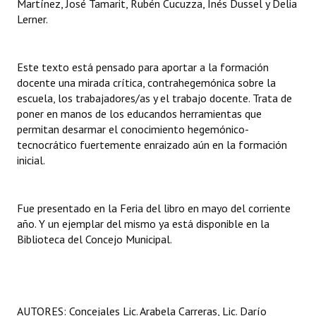
Martínez, José Tamarit, Rubén Cucuzza, Inés Dussel y Delia
INSTITUCIONAL
Lerner.
Antiguos Pobladores
Este texto está pensado para aportar a la formación
Noticias Destacadas
docente una mirada crítica, contrahegemónica sobre la
escuela, los trabajadores/as y el trabajo docente. Trata de
Registros y Distinciones
poner en manos de los educandos herramientas que
permitan desarmar el conocimiento hegemónico-
Datos Históricos
tecnocrático fuertemente enraizado aún en la formación
Premio al Mérito - Registro
inicial.
Audiencias Públicas - Registro
Fue presentado en la Feria del libro en mayo del corriente
Mujeres que Dejaron Huellas - Registro
año. Y un ejemplar del mismo ya está disponible en la
Biblioteca del Concejo Municipal.
Periodistas Decanos - Registro
Ciudadano Ilustre - Registro
Banca del Vecino - Registro
AUTORES: Concejales Lic. Arabela Carreras, Lic. Darío