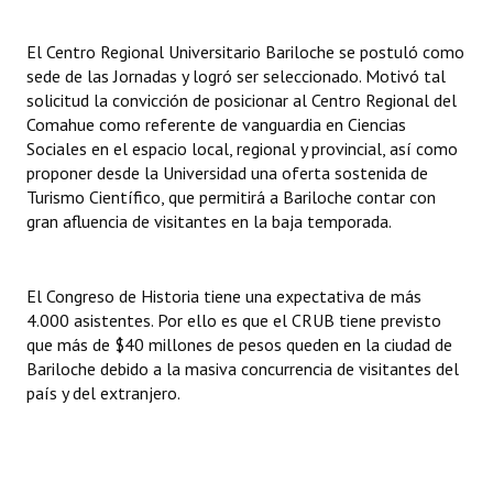
Huéspedes de Honor - Registro
El Centro Regional Universitario Bariloche se postuló como
Antiguos Pobladores - Registro
sede de las Jornadas y logró ser seleccionado. Motivó tal
solicitud la convicción de posicionar al Centro Regional del
Reconocimientos - Registro
Comahue como referente de vanguardia en Ciencias
Sociales en el espacio local, regional y provincial, así como
Bariloche, Municipio intercultural
proponer desde la Universidad una oferta sostenida de
Turismo Científico, que permitirá a Bariloche contar con
Entrega de distinciones
gran afluencia de visitantes en la baja temporada.
REFORMA DE LA CARTA ORGÁNICA
El Congreso de Historia tiene una expectativa de más
4.000 asistentes. Por ello es que el CRUB tiene previsto
que más de $40 millones de pesos queden en la ciudad de
Bariloche debido a la masiva concurrencia de visitantes del
país y del extranjero.