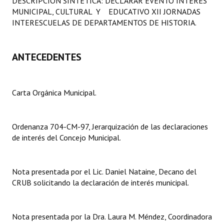
DESCRIPCION SINTETICA: DECLARAR EVENTO INTERES
Programas
MUNICIPAL, CULTURAL Y EDUCATIVO XII JORNADAS
INTERESCUELAS DE DEPARTAMENTOS DE HISTORIA.
LEGISLACIÓN
ANTECEDENTES
Constitución Nacional
Constitución Provincial
Carta Orgánica Municipal.
Carta Orgánica 2007
Reglamento Interno
Ordenanza 704-CM-97, Jerarquización de las declaraciones
de interés del Concejo Municipal.
Digesto
Organigrama
Nota presentada por el Lic. Daniel Nataine, Decano del
DOCUMENTOS
CRUB solicitando la declaración de interés municipal.
Informes de Gestión
Nota presentada por la Dra. Laura M. Méndez, Coordinadora
Proyectos Presentados