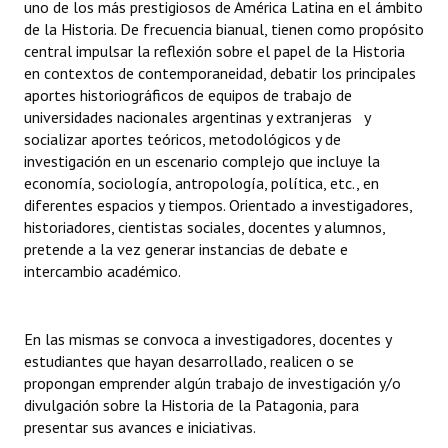
uno de los más prestigiosos de América Latina en el ámbito
INSTITUCIONAL
de la Historia. De frecuencia bianual, tienen como propósito
central impulsar la reflexión sobre el papel de la Historia
Antiguos Pobladores
en contextos de contemporaneidad, debatir los principales
aportes historiográficos de equipos de trabajo de
Noticias Destacadas
universidades nacionales argentinas y extranjeras y
socializar aportes teóricos, metodológicos y de
Registros y Distinciones
investigación en un escenario complejo que incluye la
economía, sociología, antropología, política, etc., en
Datos Históricos
diferentes espacios y tiempos. Orientado a investigadores,
Premio al Mérito - Registro
historiadores, cientistas sociales, docentes y alumnos,
pretende a la vez generar instancias de debate e
Audiencias Públicas - Registro
intercambio académico.
Mujeres que Dejaron Huellas - Registro
En las mismas se convoca a investigadores, docentes y
Periodistas Decanos - Registro
estudiantes que hayan desarrollado, realicen o se
propongan emprender algún trabajo de investigación y/o
Ciudadano Ilustre - Registro
divulgación sobre la Historia de la Patagonia, para
presentar sus avances e iniciativas.
Banca del Vecino - Registro