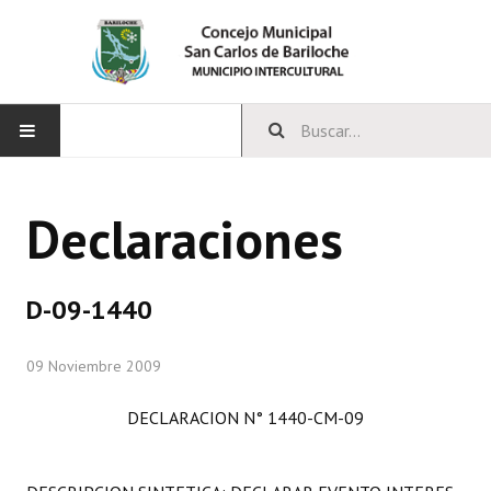
INICIO
Declaraciones
CONCEJO
Bloques Políticos
D-09-1440
Integrantes del Concejo
09 Noviembre 2009
Comisiones Permanentes
DECLARACION N° 1440-CM-09
Comisiones Especiales
Concejales Mandato Cumplido