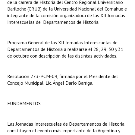
de la carrera de Historia del Centro Regional Universitario
Bariloche (CRUB) de la Universidad Nacional del Comahue e
Dictámenes Asesoría Letrada
integrante de la comisión organizadora de las XII Jornadas
Interescuelas de Departamentos de Historia.
Actas de Sesión
Informes de Unidad Coordinadora
Programa General de las XII Jornadas Interescuelas de
Departamentos de Historia a realizarse el 28, 29, 30 y 31
Ejecución Presupuestaria
de octubre con descripción de las distintas actividades.
Actas de Audiencias Públicas
NORMATIVA
Resolución 273-PCM-09, firmada por el Presidente del
Concejo Municipal, Lic. Ángel Darío Barriga.
Comunicaciones
Declaraciones
FUNDAMENTOS
Resoluciones
Las Jornadas Interescuelas de Departamentos de Historia
Resoluciones de Presidencia
constituyen el evento más importante de la Argentina y