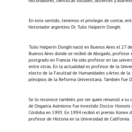
historiadores, cientistas sociales, docentes y alum
En este sentido, tenemos el privilegio de contar, ent
historiador argentino Dr. Tulio Halperín Donghi.
Tulio Halperín Donghi nació en Buenos Aires el 27 d
Buenos Aires
donde se recibió de Abogado, profesor e
postgrado en
Francia
. Ha sido profesor en las unive
entre otras. En la actualidad es profesor de la Univ
electo de la
Facultad de Humanidades y Artes
de la
principios de la
Reforma Universitaria
. También fue D
Se lo reconoce también, por ser quien renunció a su c
de Onganía. Asimismo fue investido Doctor Honoris c
Córdoba en 1993. En 1994 recibió el premio Konex d
profesor de Historia en la Universidad de California.