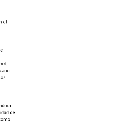
n el
de
ord
,
cano
los
tadura
sidad de
 como