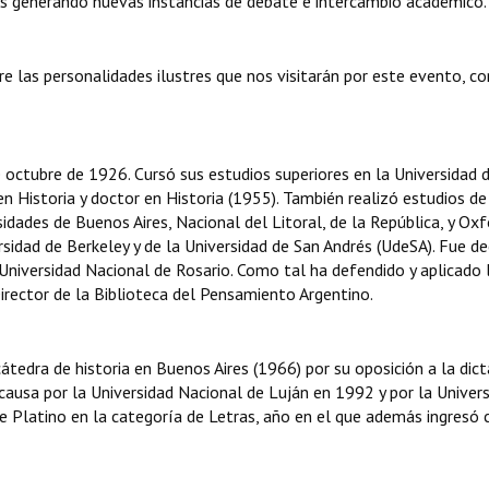
nos generando nuevas instancias de debate e intercambio académico.
re las personalidades ilustres que nos visitarán por este evento, co
e octubre de 1926. Cursó sus estudios superiores en la
Universidad 
n Historia y doctor en Historia (1955). También realizó estudios de
rsidades de
Buenos Aires
,
Nacional del Litoral
,
de la República
, y
Oxf
ersidad de
Berkeley
y de la
Universidad de San Andrés
(UdeSA). Fue
de
Universidad Nacional de Rosario
. Como tal ha defendido y aplicado 
irector de la Biblioteca del Pensamiento Argentino.
átedra de historia en Buenos Aires (1966) por su oposición a la dic
ausa por la Universidad Nacional de Luján en 1992 y por la Univer
e Platino en la categoría de Letras, año en el que además ingresó