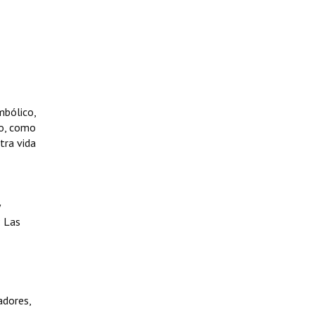
mbólico,
to, como
tra vida
 Las
adores,