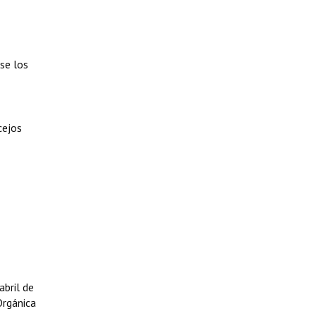
rse los
cejos
abril de
Orgánica