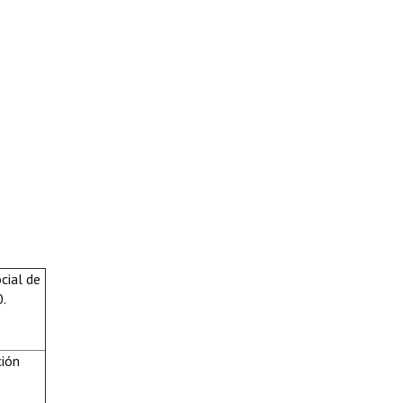
cial de
0.
ción