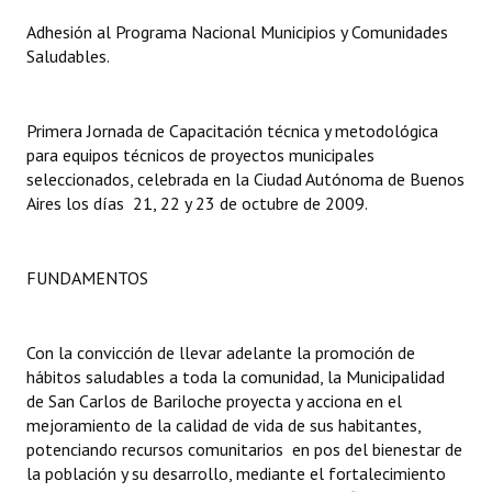
Adhesión al Programa Nacional Municipios y Comunidades
Dictámenes Asesoría Letrada
Saludables.
Actas de Sesión
Primera Jornada de Capacitación técnica y metodológica
Informes de Unidad Coordinadora
para equipos técnicos de proyectos municipales
seleccionados, celebrada en la Ciudad Autónoma de Buenos
Ejecución Presupuestaria
Aires los días 21, 22 y 23 de octubre de 2009.
Actas de Audiencias Públicas
NORMATIVA
FUNDAMENTOS
Comunicaciones
Con la convicción de llevar adelante la promoción de
Declaraciones
hábitos saludables a toda la comunidad, la Municipalidad
de San Carlos de Bariloche proyecta y acciona en el
Resoluciones
mejoramiento de la calidad de vida de sus habitantes,
potenciando recursos comunitarios en pos del bienestar de
Resoluciones de Presidencia
la población y su desarrollo, mediante el fortalecimiento