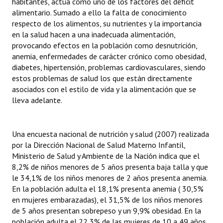
habitantes, actúa como uno de los factores del déficit
Huéspedes de Honor - Registro
alimentario. Sumado a ello la falta de conocimiento
respecto de los alimentos, su nutrientes y la importancia
Antiguos Pobladores - Registro
en la salud hacen a una inadecuada alimentación,
provocando efectos en la población como desnutrición,
Reconocimientos - Registro
anemia, enfermedades de carácter crónico como obesidad,
diabetes, hipertensión, problemas cardiovasculares, siendo
Bariloche, Municipio intercultural
estos problemas de salud los que están directamente
asociados con el estilo de vida y la alimentación que se
Entrega de distinciones
lleva adelante.
REFORMA DE LA CARTA ORGÁNICA
Una encuesta nacional de nutrición y salud (2007) realizada
por la Dirección Nacional de Salud Materno Infantil,
Ministerio de Salud y Ambiente de la Nación indica que el
8,2% de niños menores de 5 años presenta baja talla y que
le 34,1% de los niños menores de 2 años presenta anemia.
En la población adulta el 18,1% presenta anemia ( 30,5%
en mujeres embarazadas), el 31,5% de los niños menores
de 5 años presentan sobrepeso y un 9,9% obesidad. En la
población adulta el 22,3% de las mujeres de 10 a 49 años