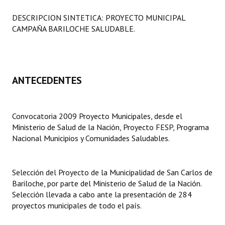
Programas
DESCRIPCION SINTETICA: PROYECTO MUNICIPAL
CAMPAÑA BARILOCHE SALUDABLE.
LEGISLACIÓN
Constitución Nacional
Constitución Provincial
ANTECEDENTES
Carta Orgánica 2007
Convocatoria 2009 Proyecto Municipales, desde el
Reglamento Interno
Ministerio de Salud de la Nación, Proyecto FESP, Programa
Nacional Municipios y Comunidades Saludables.
Digesto
Organigrama
Selección del Proyecto de la Municipalidad de San Carlos de
DOCUMENTOS
Bariloche, por parte del Ministerio de Salud de la Nación.
Selección llevada a cabo ante la presentación de 284
Informes de Gestión
proyectos municipales de todo el país.
Proyectos Presentados