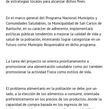
de estrategias locales para alcanzar dichos fines.
INSTITUCIONAL
Antiguos Pobladores
En el marco general del Programa Nacional Municipios y
Comunidades Saludables, la Municipalidad de San Carlos de
Noticias Destacadas
Bariloche, en su carácter de adherente, implementará
políticas públicas tendientes a mejorar la calidad de vida y
Registros y Distinciones
salud de la población, intentando lograr categorizar en un
futuro como Municipio Responsable en dicho programa.
Datos Históricos
Premio al Mérito - Registro
La tarea del proyecto se orienta prioritariamente a
Audiencias Públicas - Registro
promocionar una alimentación saludable como así también
promocionar la actividad física como estilos de vida.
Mujeres que Dejaron Huellas - Registro
Periodistas Decanos - Registro
El problema alimentario en la población se debe, por un
lado, a la elección de los alimentos a consumir, orientada
Ciudadano Ilustre - Registro
preferentemente en los precios de los productos, donde la
Banca del Vecino - Registro
capacidad de compra basada en los ingresos de los