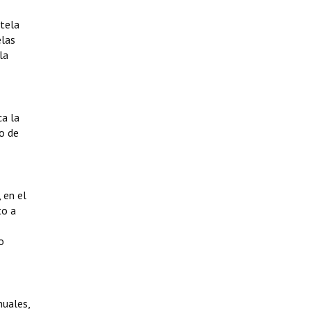
stela
elas
la
a la
io de
 en el
to a
o
nuales,