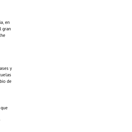
a, en
l gran
che
e
ases y
cuelas
bio de
 que
r