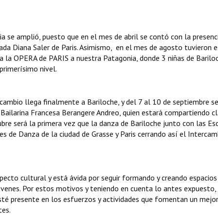
a se amplió, puesto que en el mes de abril se contó con la presenci
ada Diana Saler de Paris. Asimismo, en el mes de agosto tuvieron e
 a la OPERA de PARIS a nuestra Patagonia, donde 3 niñas de Barilo
primerísimo nivel.
cambio llega finalmente a Bariloche, y del 7 al 10 de septiembre s
a Bailarina Francesa Berangere Andreo, quien estará compartiendo cl
bre será la primera vez que la danza de Bariloche junto con las Es
ges de Danza de la ciudad de Grasse y Paris cerrando así el Intercam
ecto cultural y está ávida por seguir formando y creando espacios
jóvenes. Por estos motivos y teniendo en cuenta lo antes expuesto,
sté presente en los esfuerzos y actividades que fomentan un mejo
tes.