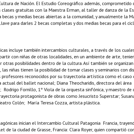
 Cultura de Nación. El Estudio Coreográfico además, comprometido 
 clases gratuitas con la Maestra Erman, al taller de danza de la E
 becas y medias becas abiertas a la comunidad, y anualmente la M
Llave para darles 2 becas completas y dos medias becas para el cic
cas incluye también intercambios culturales, a través de los cuale
rtir con niñas de otras localidades, en un ambiente de arte, tenie
r otras posibilidades dentro de la cultura. Así también se organizan
, las niñas tienen la posibilidad de tomar clases y seminarios con di
s profesores reconocidos por su trayectoria artística como el caso 
actual del ballet nacional; Diana Theocharidis, directora del área
odrigo Fornillo, 1º Viola de la orquesta sinfónica, y maestro de 
rayectoria protagonista de obras como Jesucristo Superstar; Susan
eatro Colón; María Teresa Cozza, artista plástica.
gónicas inician el Intercambio Cultural Patagonia  Francia, trayen
et de la ciudad de Grasse, Francia: Clara Royer, quien compartió co