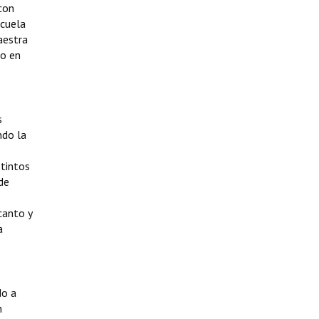
con
scuela
aestra
lo en
s
ndo la
stintos
de
canto y
a
do a
n