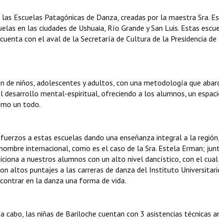
 las Escuelas Patagónicas de Danza, creadas por la maestra Sra. E
las en las ciudades de Ushuaia, Río Grande y San Luis. Estas escu
uenta con el aval de la Secretaría de Cultura de la Presidencia de 
 de niños, adolescentes y adultos, con una metodología que abarc
l desarrollo mental-espiritual, ofreciendo a los alumnos, un espac
omo un todo.
fuerzos a estas escuelas dando una enseñanza integral a la región,
nombre internacional, como es el caso de la Sra. Estela Erman; jun
siciona a nuestros alumnos con un alto nivel dancístico, con el cual
n altos puntajes a las carreras de danza del Instituto Universitari
contrar en la danza una forma de vida.
 cabo, las niñas de Bariloche cuentan con 3 asistencias técnicas a