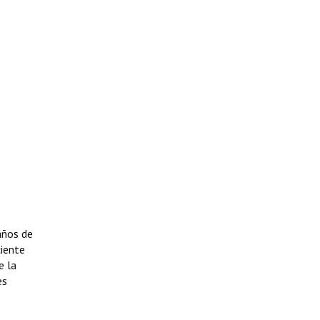
 años de
ciente
e la
es