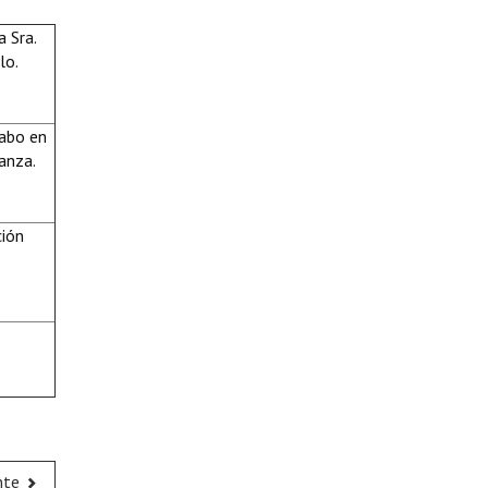
 Sra.
lo.
cabo en
anza.
ción
nte